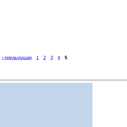
‹ предыдущая
1
2
3
4
5