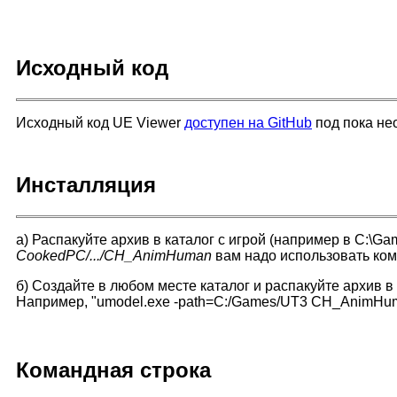
Исходный код
Исходный код UE Viewer
доступен на GitHub
под пока не
Инсталляция
а) Распакуйте архив в каталог с игрой (например в C:\G
CookedPC/.../CH_AnimHuman
вам надо использовать ко
б) Создайте в любом месте каталог и распакуйте архив в 
Например, "umodel.exe -path=C:/Games/UT3 CH_AnimHu
Командная строка