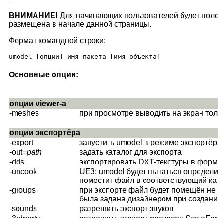
ВНИМАНИЕ!
Для начинающих пользователей будет пол
размещена в начале данной страницы.
Формат командной строки:
umodel [опции] имя-пакета [имя-объекта]
Основные опции:
опции viewer-а
-meshes
при просмотре выводить на экран то
опции экспортёра
-export
запустить umodel в режиме экспортёр
-out=
path
задать каталог для экспорта
-dds
экспортировать DXT-текстуры в фор
-uncook
UE3: umodel будет пытаться определит
поместит файл в соответствующий ка
-groups
при экспорте файл будет помещён не в 
была задана дизайнером при создани
-sounds
разрешить экспорт звуков