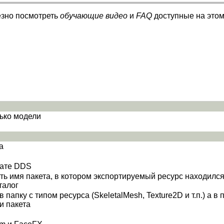
езно посмотреть
обучающие видео
и
FAQ
доступные на этом
лько модели
а
мате DDS
ь имя пакета, в котором экспортируемый ресурс находился 
талог
папку с типом ресурса (SkeletalMesh, Texture2D и т.п.) а в 
и пакета