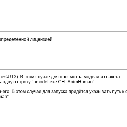
определённой лицензией.
ames\UT3). В этом случае для просмотра модели из пакета
мандную строку "umodel.exe CH_AnimHuman"
него. В этом случае для запуска придётся указывать путь к
man"