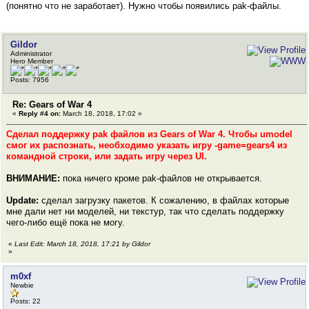
(понятно что не заработает). Нужно чтобы появились pak-файлы.
Gildor
Administrator
Hero Member
Posts: 7956
Re: Gears of War 4
«
Reply #4 on:
March 18, 2018, 17:02 »
Сделал поддержку pak файлов из Gears of War 4. Чтобы umodel
смог их распознать, необходимо указать игру -game=gears4 из
командной строки, или задать игру через UI.
ВНИМАНИЕ:
пока ничего кроме pak-файлов не открывается.
Update:
сделал загрузку пакетов. К сожалению, в файлах которые
мне дали нет ни моделей, ни текстур, так что сделать поддержку
чего-либо ещё пока не могу.
«
Last Edit: March 18, 2018, 17:21 by Gildor
»
m0xf
Newbie
Posts: 22