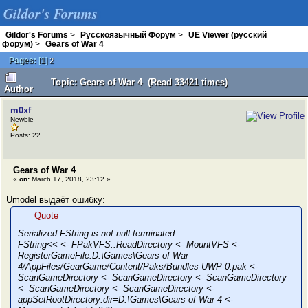
Gildor's Forums
Gildor's Forums
>
Русскоязычный Форум
>
UE Viewer (русский
форум)
>
Gears of War 4
Pages:
[
1
]
2
Topic: Gears of War 4 (Read 33421 times)
Author
m0xf
Newbie
Posts: 22
Gears of War 4
«
on:
March 17, 2018, 23:12 »
Umodel выдаёт ошибку:
Quote
Serialized FString is not null-terminated
FString<< <- FPakVFS::ReadDirectory <- MountVFS <-
RegisterGameFile:D:\Games\Gears of War
4/AppFiles/GearGame/Content/Paks/Bundles-UWP-0.pak <-
ScanGameDirectory <- ScanGameDirectory <- ScanGameDirectory
<- ScanGameDirectory <- ScanGameDirectory <-
appSetRootDirectory:dir=D:\Games\Gears of War 4 <-