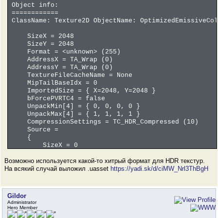
Object info:
============
ClassName: Texture2D ObjectName: OptimizedEmissiveCol
SizeX = 2048
SizeY = 2048
Format = <unknown> (255)
AddressX = TA_Wrap (0)
AddressY = TA_Wrap (0)
TextureFileCacheName = None
MipTailBaseIdx = 0
ImportedSize = { X=2048, Y=2048 }
bForcePVRTC4 = false
UnpackMin[4] = { 0, 0, 0, 0 }
UnpackMax[4] = { 1, 1, 1, 1 }
CompressionSettings = TC_HDR_Compressed (10)
Source =
{
SizeX = 0
SizeY = 0
Возможно используется какой-то хитрый формат для HDR текстур.
NumSlices = 0
На всякий случай выложил .uasset
NumMips = 0
https://yadi.sk/d/ciMW_Nrl3ThBgH
bPNGCompressed = false
Format = TSF_Invalid (0)
}
Gildor
Administrator
Hero Member