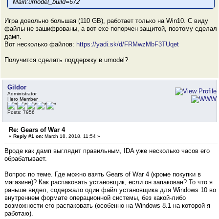
Main:umodel_build=672
Игра довольно большая (110 GB), работает только на Win10. С виду
файлы не зашифрованы, а вот exe попорчен защитой, поэтому сделал
дамп.
Вот несколько файлов:
https://yadi.sk/d/FRMwzMbF3TUqet
Получится сделать поддержку в umodel?
Gildor
Administrator
Hero Member
Posts: 7956
Re: Gears of War 4
«
Reply #1 on:
March 18, 2018, 11:54 »
Вроде как дамп выглядит правильным, IDA уже несколько часов его
обрабатывает.
Вопрос по теме. Где можно взять Gears of War 4 (кроме покупки в
магазине)? Как распаковать установщик, если он запакован? То что я
раньше видел, содержало один файл установщика для Windows 10 во
внутреннем формате операционной системы, без какой-либо
возможности его распаковать (особенно на Windows 8.1 на которой я
работаю).