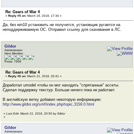
Re: Gears of War 4
«
Reply #5 on:
March 18, 2018, 17:34 »
Да, без win10 установить не получится, установщик ругается на
неподдерживаемую ОС. Отправил ссылку для скачивания в ЛС.
Gildor
Administrator
Hero Member
Posts: 7956
Re: Gears of War 4
«
Reply #6 on:
March 21, 2018, 20:41 »
Доработал umodel чтобы он мог находить "спрятанные" ассеты.
Сделал поддержку текстур. Больше ничего пока не работает.
В английскую ветку добавил некоторую информацию:
http://www.gildor.org/smf/index.php/topic,3159.0.html
«
Last Edit: March 21, 2018, 20:50 by Gildor
»
Gildor
Administrator