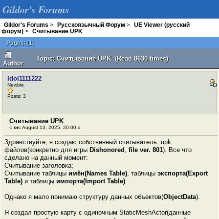
Gildor's Forums
Gildor's Forums
>
Русскоязычный Форум
>
UE Viewer (русский
форум)
>
Считывание UPK
Pages:
[
1
]
Topic: Считывание UPK (Read 8630 times)
Author
Idol1111222
Newbie
Posts: 3
Считывание UPK
«
on:
August 13, 2025, 20:00 »
Здравствуйте, я создаю собственный считыватель .upk
файлов(конкретно для игры
Dishonored
,
file ver. 801
). Все что
сделано на данный момент:
Считывание заголовка;
Считывание таблицы
имён(Names Table)
, таблицы
экспорта(Export
Table)
и таблицы
импорта(Import Table)
.
Однако я мало понимаю структуру данных объектов(
ObjectData
).
Я создал простую карту с одиночным StaticMeshActor(данные