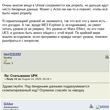
Очень многие вещи в Unreal сохраняются как property, но дальше идут
чисто бинарные данные. Может с Actor-ом как-то и повезёт, чтобы всё
было через property.
Я сериализацией уровней не занимался, так что всё что у меня есть -
это догадки. А так, вроде ME3 Explorer (с исходниками), он умеет
читать уровни (я не уверен). Это уровни от Mass Effect, но это тоже
UE3, и должно быть много общего с этой игрой. По крайней мере
анализ исходников, если программа и правда читает уровни, поможет
разобраться с вопросом.
Idol1111222
Newbie
Posts: 3
Re: Считывание UPK
«
Reply #2 on:
August 14, 2025, 00:18 »
Здравствуйте. Под бинарными данными подразумевается
скомпилированный код? Огромное спасибо за наводку.
Gildor
Administrator
Hero Member