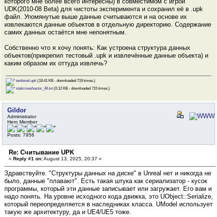
которого мне более всего интересны) в совместимом с игрой
UDK(2010-08 Beta) для чистоты эксперимента и сохранил её в .upk
файл. Упомянутые выше данные считываются и на основе их
извлекаются данные объектов в отдельную директорию. Содержание
самих данных остаётся мне непонятным.
Собственно что я хочу понять: Как устроена структура данных
объектов(прикрепил тестовый .upk и извлечённые данные объекта) и
каким образом их оттуда извлечь?
testlevel.upk
(18.41 KB - downloaded 719 times.)
staticmeshactor_46.txt
(0.12 KB - downloaded 715 times.)
Gildor
Administrator
Hero Member
Posts: 7956
Re: Считывание UPK
«
Reply #1 on:
August 13, 2025, 20:37 »
Здравствуйте. "Структуры данных на диске" в Unreal нет и никогда не
было, данные "плавают". Есть такая штука как сериализатор - кусок
программы, который эти данные записывает или загружает. Его вам и
надо понять. На уровне исходного кода движка, это UObject::Serialize,
который переопределяется в наследниках класса. UModel использует
такую же архитектуру, да и UE4/UE5 тоже.