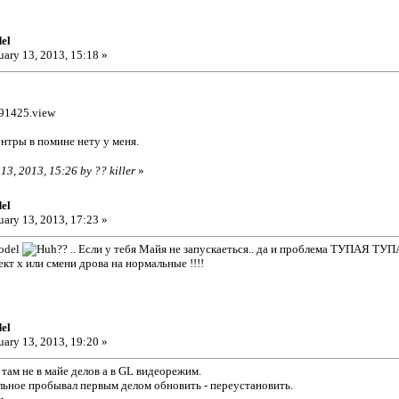
el
uary 13, 2013, 15:18 »
991425.view
нтры в помине нету у меня.
 13, 2013, 15:26 by ?? killer
»
el
uary 13, 2013, 17:23 »
model
? .. Если у тебя Майя не запускаеться.. да и проблема ТУПАЯ ТУП
кт х или смени дрова на нормальные !!!!
el
uary 13, 2013, 19:20 »
 там не в майе делов а в GL видеорежим.
льное пробывал первым делом обновить - переустановить.