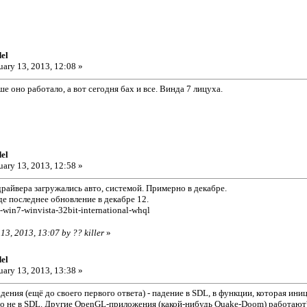
el
uary 13, 2013, 12:08 »
ше оно работало, а вот сегодня бах и все. Винда 7 лицуха.
el
uary 13, 2013, 12:58 »
райвера загружались авто, системой. Примерно в декабре.
е последнее обновление в декабре 12.
win7-winvista-32bit-international-whql
 13, 2013, 13:07 by ?? killer
»
el
uary 13, 2013, 13:38 »
дения (ещё до своего первого ответа) - падение в SDL, в функции, которая ини
то не в SDL. Другие OpenGL-приложения (какой-нибудь Quake-Doom) работают