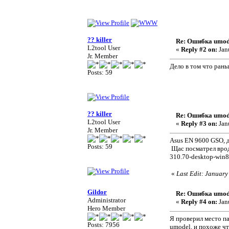
?? killer
Re: Ошибка umod
L2tool User
«
Reply #2 on:
Jan
Jr. Member
Дело в том что рань
Posts: 59
?? killer
Re: Ошибка umod
L2tool User
«
Reply #3 on:
Jan
Jr. Member
Asus EN 9600 GSO, д
Posts: 59
Щас посматрел врод
310.70-desktop-win8-
«
Last Edit: January
Gildor
Re: Ошибка umod
Administrator
«
Reply #4 on:
Jan
Hero Member
Я проверил место па
Posts: 7956
umodel, и похоже ч