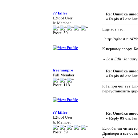
?? killer
Re: Ошибка umod
L2tool User
«
Reply #7 on:
Jan
Jr. Member
Еще вот что.
Posts: 59
_http://rghost.ru/42
К первому ерору. Ко
«
Last Edit: January
freemanpro
Re: Ошибка umod
Full Member
«
Reply #8 on:
Jan
Posts: 118
lol а при чет тут U
переустановить дире
?? killer
Re: Ошибка umod
L2tool User
«
Reply #9 on:
Jan
Jr. Member
Если бы ты читал то
Posts: 59
Драйвера и все оста