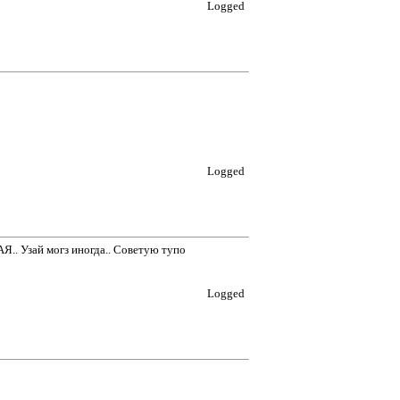
Logged
Logged
АЯ.. Узай могз иногда.. Советую тупо
Logged