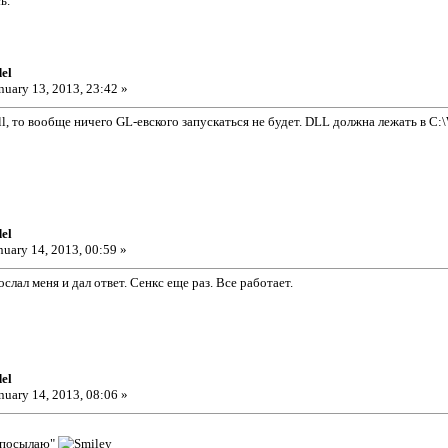
ь.
el
nuary 13, 2013, 23:42 »
ll, то вообще ничего GL-евского запускаться не будет. DLL должна лежать в C
el
nuary 14, 2013, 00:59 »
слал меня и дал ответ. Сенкс еще раз. Все работает.
el
nuary 14, 2013, 08:06 »
 "посылаю"