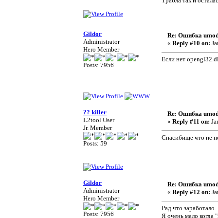
Трабла так и осталас
Gildor
Re: Ошибка umod
Administrator
«
Reply #10 on:
Ja
Hero Member
Если нет opengl32.d
Posts: 7956
?? killer
Re: Ошибка umod
L2tool User
«
Reply #11 on:
Ja
Jr. Member
Спасибище что не по
Posts: 59
Gildor
Re: Ошибка umod
Administrator
«
Reply #12 on:
Ja
Hero Member
Рад что заработало.
Posts: 7956
Я очень мало когда