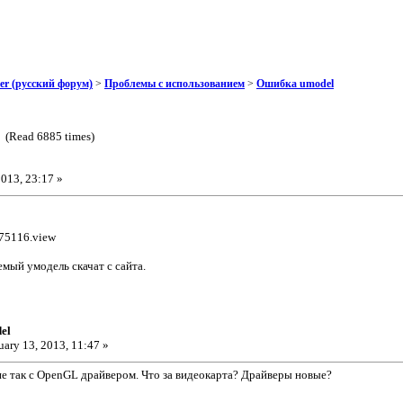
er (русский форум)
>
Проблемы с использованием
>
Ошибка umodel
 (Read 6885 times)
2013, 23:17 »
975116.view
мый умодель скачат с сайта.
el
uary 13, 2013, 11:47 »
не так с OpenGL драйвером. Что за видеокарта? Драйверы новые?