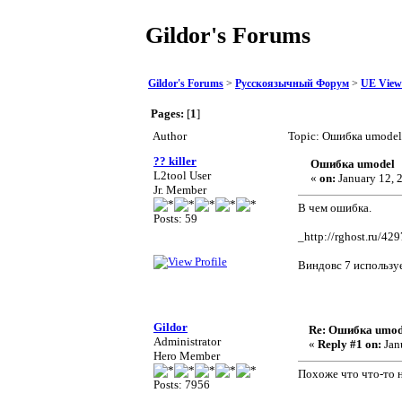
Gildor's Forums
Gildor's Forums
>
Русскоязычный Форум
>
UE View
Pages:
[
1
]
Author
Topic: Ошибка umodel
?? killer
Ошибка umodel
L2tool User
«
on:
January 12, 
Jr. Member
В чем ошибка.
Posts: 59
_http://rghost.ru/42
Виндовс 7 используе
Gildor
Re: Ошибка umod
Administrator
«
Reply #1 on:
Jan
Hero Member
Похоже что что-то 
Posts: 7956