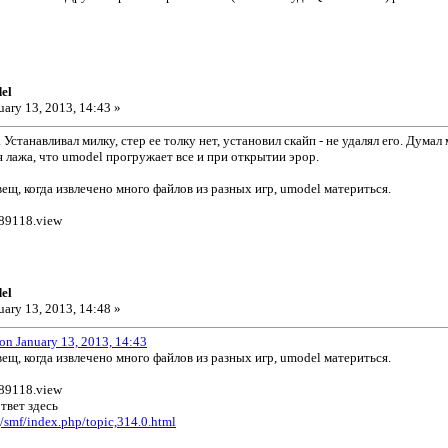
el
uary 13, 2013, 14:43 »
 Устанавливал милку, стер ее толку нет, установил скайп - не удалял его. Думал
я лажа, что umodel прогружает все и при открытии эрор.
ещ, когда извлечено много файлов из разных игр, umodel материться.
989118.view
el
uary 13, 2013, 14:48 »
 on January 13, 2013, 14:43
ещ, когда извлечено много файлов из разных игр, umodel материться.
989118.view
твет здесь
g/smf/index.php/topic,314.0.html