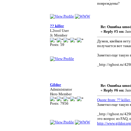
повреждены?
?? killer
Re: Ошибка umod
L2tool User
«
Reply #5 on:
Jan
Jr. Member
Думов, квейков нету.
Posts: 59
получается вот така
Заметил еще такую в
_http://rghost.ru/42
Gildor
Re: Ошибка umod
Administrator
«
Reply #6 on:
Jan
Hero Member
Quote from: ?? killer
Posts: 7956
Заметил еще такую в
_http://rghost.ru/42
это вопрос из FAQ, о
http://www.gildor.or