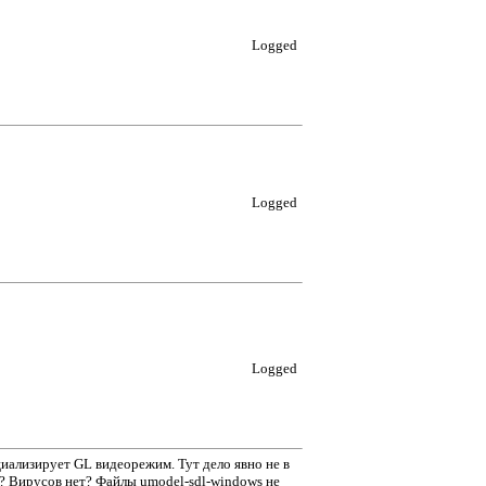
Logged
Logged
Logged
циализирует GL видеорежим. Тут дело явно не в
? Вирусов нет? Файлы umodel-sdl-windows не