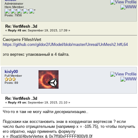
Administrator
Hero Member
Posts: 7956
Re: VertMesh .3d
«
Reply #8 on:
September 19, 2015, 17:39 »
Смотрите FMeshVert
https://github.com/gildor2/UModel/blob/master/Unreal/UnMesh2.h#L64
это вертекс упакованный в 4 байта.
kisly00
Full Member
Posts: 89
Re: VertMesh .3d
«
Reply #9 on:
September 19, 2015, 21:10 »
Что-то я там не могу найти десериализацию..
Подскажи как восстановить знак в координатах вертексов ? если
число было отрицательным (например x = -105.75), то чтобы получить
его обратно, надо применить формулу
x = (float)((4byteVertex & 0x7ff)|0xFFFFF800)/8.0f