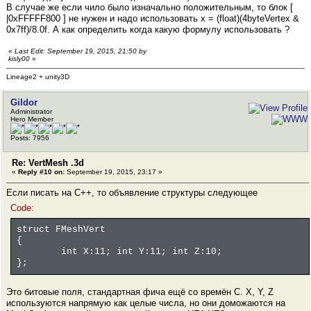
В случае же если чило было изначально положительным, то блок [
|0xFFFFF800 ] не нужен и надо использовать x = (float)(4byteVertex &
0x7ff)/8.0f. А как определить когда какую формулу использовать ?
«
Last Edit: September 19, 2015, 21:50 by
kisly00
»
Lineage2 + unity3D
Gildor
Administrator
Hero Member
Posts: 7956
Re: VertMesh .3d
«
Reply #10 on:
September 19, 2015, 23:17 »
Если писать на C++, то объявление структуры следующее
Code:
struct FMeshVert
{
int X:11; int Y:11; int Z:10;
};
Это битовые поля, стандартная фича ещё со времён C. X, Y, Z
используются напрямую как целые числа, но они доможаются на