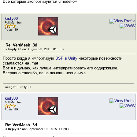
Все которые экспортируются umodel-ом.
kisly00
Full Member
Posts: 89
Re: VertMesh .3d
«
Reply #6 on:
August 23, 2015, 01:36 »
Просто когда я импортирую
BSP в Unity
некоторые поверхности
ссылаются на .mat
Вот я и думаю, как лучше интерпретировать его содержимое.
Всеравно спасибо, ваша помощь неоценима
Lineage2 + unity3D
kisly00
Full Member
Posts: 89
Re: VertMesh .3d
«
Reply #7 on:
September 19, 2015, 17:28 »