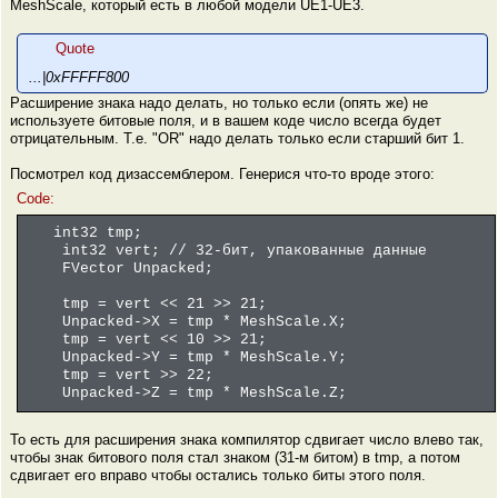
MeshScale, который есть в любой модели UE1-UE3.
Quote
...|0xFFFFF800
Расширение знака надо делать, но только если (опять же) не
используете битовые поля, и в вашем коде число всегда будет
отрицательным. Т.е. "OR" надо делать только если старший бит 1.
Посмотрел код дизассемблером. Генерися что-то вроде этого:
Code:
int32 tmp;
int32 vert; // 32-бит, упакованные данные
FVector Unpacked;
tmp = vert << 21 >> 21;
Unpacked->X = tmp * MeshScale.X;
tmp = vert << 10 >> 21;
Unpacked->Y = tmp * MeshScale.Y;
tmp = vert >> 22;
Unpacked->Z = tmp * MeshScale.Z;
То есть для расширения знака компилятор сдвигает число влево так,
чтобы знак битового поля стал знаком (31-м битом) в tmp, а потом
сдвигает его вправо чтобы остались только биты этого поля.