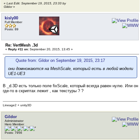
«
Last Edit: September 19, 2015, 23:33 by
Gildor
»
kisly00
Full Member
Posts: 89
Re: VertMesh .3d
«
Reply #11 on:
September 20, 2015, 13:45 »
Quote from: Gildor on September 19, 2015, 23:17
они домножаются на MeshScale, который есть в любой модели
UE1-UE3
В _d.3D есть только поле fixScale, который всегда равен нулю. Или он
где-то в скриптах лежит , как текстуры ? ?
Lineage2 + unity3D
Gildor
Administrator
Hero Member
Posts: 7956