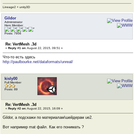
Lineage2 + unity3D
Gildor
Administrator
Hero Member
Posts: 7956
Re: VertMesh .3d
«
Reply #1 on:
August 22, 2015, 09:51 »
Что-то есть здесь
http://paulbourke.net/dataformats/unreal/
kisly00
Full Member
Posts: 89
Re: VertMesh .3d
«
Reply #2 on:
August 22, 2015, 16:09 »
Gildor, а подскажи по материалам\шейдерам ue2.
Вот например mat файл. Как его понимать ?