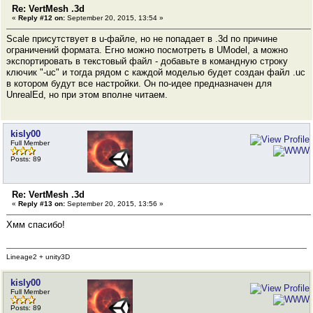
Re: VertMesh .3d
«
Reply #12 on:
September 20, 2015, 13:54 »
Scale присутствует в u-файле, но не попадает в .3d по причине
ограничений формата. Егно можно посмотреть в UModel, а можно
экспортировать в текстовый файл - добавьте в командную строку
ключик "-uc" и тогда рядом с каждой моделью будет создан файл .uc
в котором будут все настройки. Он по-идее предназначен для
UnrealEd, но при этом вполне читаем.
kisly00
Full Member
Posts: 89
Re: VertMesh .3d
«
Reply #13 on:
September 20, 2015, 13:56 »
Хмм спасибо!
Lineage2 + unity3D
kisly00
Full Member
Posts: 89