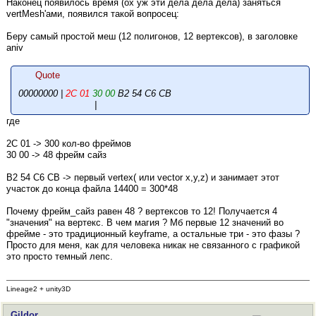
Наконец появилось время (ох уж эти дела дела дела) заняться
vertMesh'ами, появился такой вопросец:
Беру самый простой меш (12 полигонов, 12 вертексов), в заголовке
aniv
Quote
00000000 |
2C 01
30 00
B2 54 C6 CB
|
где
2C 01 -> 300 кол-во фреймов
30 00 -> 48 фрейм сайз
B2 54 C6 CB -> первый vertex( или vector x,y,z) и занимает этот
участок до конца файла 14400 = 300*48
Почему фрейм_сайз равен 48 ? вертексов то 12! Получается 4
"значения" на вертекс. В чем магия ? Мб первые 12 значений во
фрейме - это традиционный keyframe, а остальные три - это фазы ?
Просто для меня, как для человека никак не связанного с графикой
это просто темный лепс.
Lineage2 + unity3D
Gildor