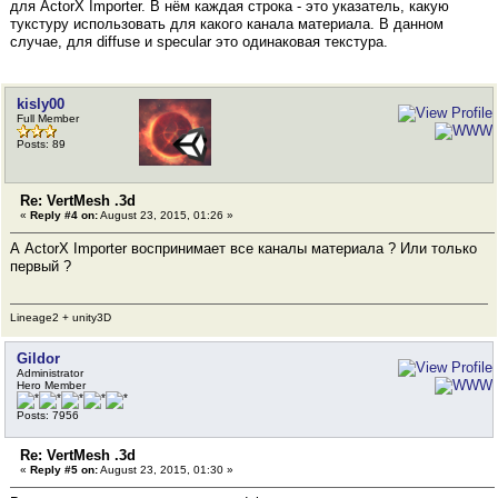
для ActorX Importer. В нём каждая строка - это указатель, какую
тукстуру использовать для какого канала материала. В данном
случае, для diffuse и specular это одинаковая текстура.
kisly00
Full Member
Posts: 89
Re: VertMesh .3d
«
Reply #4 on:
August 23, 2015, 01:26 »
А ActorX Importer воспринимает все каналы материала ? Или только
первый ?
Lineage2 + unity3D
Gildor
Administrator
Hero Member
Posts: 7956
Re: VertMesh .3d
«
Reply #5 on:
August 23, 2015, 01:30 »