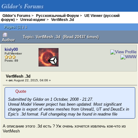
Gildor's Forums
Gildor's Forums
>
Русскоязычный Форум
>
UE Viewer (русский
форум)
>
Unreal-кодинг
>
VertMesh .3d
Pages:
[
1
]
2
3
Topic: VertMesh .3d (Read 20437 times)
Author
kisly00
Full Member
Posts: 89
VertMesh .3d
«
on:
August 22, 2015, 04:06 »
Quote
Submitted by Gildor on 1 October, 2008 - 21:27.
Unreal Model Viewer project has been updated. Most significant
change is export of vertex meshes from Unreal1, UT and DeusEx in
Epic's .3d format. Full changelog may be found in readme file
А описание этого .3d есть ? Уж очень хочется извлечь кое-что из
VertMesh