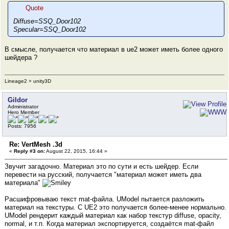
Quote
Diffuse=SSQ_Door102
Specular=SSQ_Door102
В смысле, получается что материал в ue2 может иметь более одного
шейдера ?
Lineage2 + unity3D
Gildor
Administrator
Hero Member
Posts: 7956
Re: VertMesh .3d
«
Reply #3 on:
August 22, 2015, 16:44 »
Звучит загадочно. Материал это по сути и есть шейдер. Если
перевести на русский, получается "материал может иметь два
материала"
Расшифровываю текст mat-файла. UModel пытается разложить
материал на текстуры. С UE2 это получается более-менее нормально.
UModel рендерит каждый материал как набор текстур diffuse, opacity,
normal, и т.п. Когда материал экспортируется, создаётся mat-файл