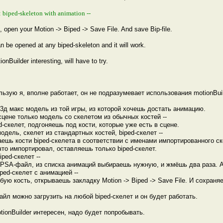
e: biped-skeleton with animation --
, open your Motion -> Biped -> Save File. And save Bip-file.
an be opened at any biped-skeleton and it will work.
onBuilder interesting, will have to try.
льзую я, вполне работает, он не подразумевает использования motionBuil
3д макс модель из той игры, из которой хочешь достать анимацию.
не только модель со скелетом из обычных костей --
d-скелет, подгоняешь под кости, которые уже есть в сцене.
ль, скелет из стандартных костей, biped-скелет --
ешь кости biped-скелета в соответствии с именами импортированного с
что импортировал, оставляешь только biped-скелет.
ed-скелет --
PSA-файл, из списка анимаций выбираешь нужную, и жмёшь два раза. А
ed-скелет с анимацией --
ую кость, открываешь закладку Motion -> Biped -> Save File. И сохраня
айл можно загрузить на любой biped-скелет и он будет работать.
otionBuilder интересен, надо будет попробывать.