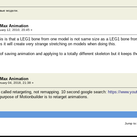
вые модели.
 Max Animation
ary 12, 2010, 20:45 »
his is that a LEG1 bone from one model is not same size as a LEG1 bone from 
 it will create very strange stretching on models when doing this.
f saving animation and applying to a totally different skeleton but it keeps t
 Max Animation
uary 04, 2018, 21:38 »
s called retargeting, not remapping. 10 second google search:
https://www.yo
 purpose of Motionbuilder is to retarget animations.
Jump to: