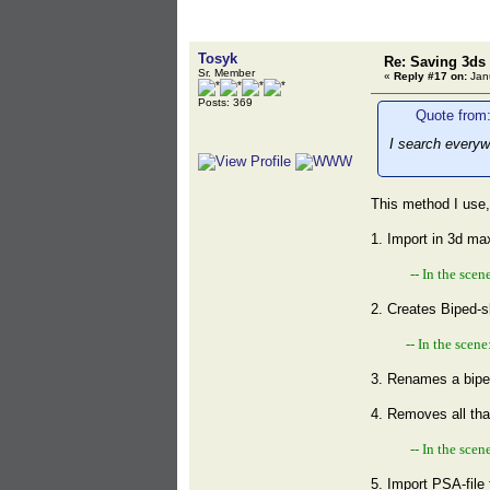
Tosyk
Re: Saving 3ds
Sr. Member
«
Reply #17 on:
Janu
Posts: 369
Quote from
I search everyw
This method I use, 
1. Import in 3d ma
-- In the sce
2. Creates Biped-s
-- In the scen
3. Renames a bipe
4. Removes all tha
-- In the scen
5. Import PSA-file