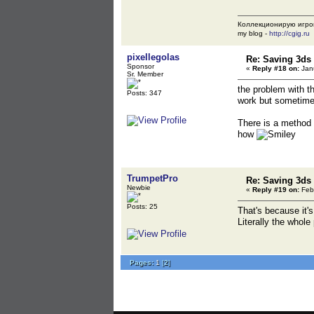
Коллекционирую игро
my blog -
http://cgig.ru
pixellegolas
Re: Saving 3ds
Sponsor
«
Reply #18 on:
Janu
Sr. Member
the problem with t
Posts: 347
work but sometimes
There is a method o
how
TrumpetPro
Re: Saving 3ds
Newbie
«
Reply #19 on:
Febr
Posts: 25
That's because it'
Literally the whole
Pages:
1
[
2
]