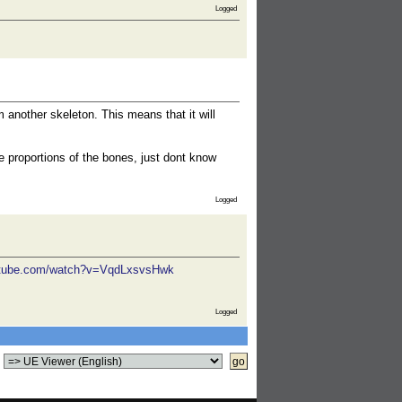
Logged
another skeleton. This means that it will
he proportions of the bones, just dont know
Logged
utube.com/watch?v=VqdLxsvsHwk
Logged