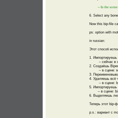
-- In the scen
6. Select any bone
Now this bip-file c
ps: option with moti
in russian:
Этот способ испо
1. Импортируешь 
-- сейчас в сце
2. Создаёшь Bipe
-- в сцене: моде
3. Переименовыва
4. Удаляешь всё 
-- в сцене: bip
5. Импортируешь 
-- в сцене: bip
6. Выделяешь люб
Теперь этот bip-ф
p.s.: вариант с m