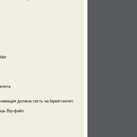
der:
келета
нимация должна сесть на biped-скелет.
ешь Bip-файл.