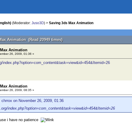
nglish)
(Moderator:
Juso3D
) >
Saving 3ds Max Animation
Max Animation (Read 20949 times)
 Max Animation
ember 26, 2009, 01:36 »
org/index.php?option=com_content&task=view&id=454&Itemid=26
 Max Animation
ember 26, 2009, 08:35 »
 chrrox on November 26, 2009, 01:36
fi.org/index.php?option=com_content&task=view&id=454&Itemid=26
use i have no patience