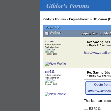
Gildor's Forums
Gildor's Forums
>
English Forum
>
UE Viewer (E
Pages:
1
[
2
]
Author
Topic: Saving 3ds 
chrrox
Re: Saving 3ds
Silver Sponsor
«
Reply #15 on:
Nov
Full Member
http://www.spafi.
Posts: 186
esr911
Re: Saving 3ds
Silver Sponsor
«
Reply #16 on:
Nov
Full Member
Quote from:
Posts: 189
http://www.spa
Thanks man, beca
..:: ESR911 ::..