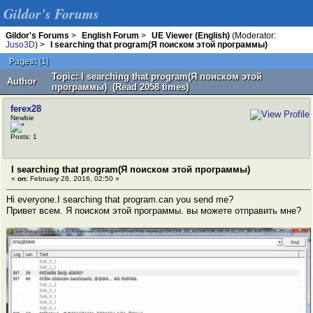
Gildor's Forums
Gildor's Forums
>
English Forum
>
UE Viewer (English)
(Moderator:
Juso3D
) >
I searching that program(Я поиском этой программы)
Pages:
[
1
]
Topic: I searching that program(Я поиском этой
Author
программы) (Read 2058 times)
ferex28
Newbie
Posts: 1
I searching that program(Я поиском этой программы)
«
on:
February 28, 2016, 02:50 »
Hi everyone.I searching that program.can you send me?
Привет всем. Я поиском этой программы. вы можете отправить мне?