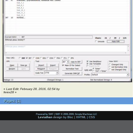
«
Last Edit: February 28, 2016, 02:54 by
ferex28
»
Pages:
[
1
]
Powered by SMF
|
SMF © 2006-2009, Simple Machines LLC
Leviathan
design by
Bloc
|
XHTML
|
CSS