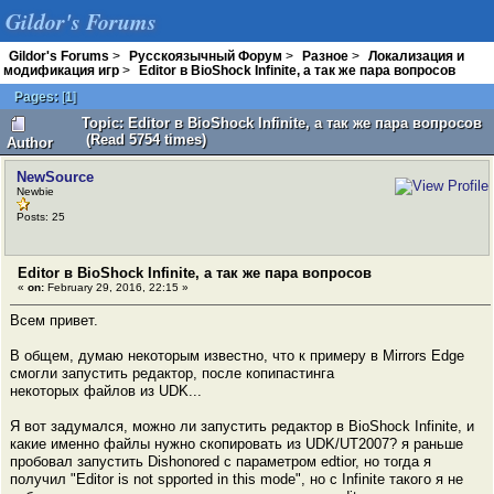
Gildor's Forums
Gildor's Forums
>
Русскоязычный Форум
>
Разное
>
Локализация и
модификация игр
>
Editor в BioShock Infinite, а так же пара вопросов
Pages:
[
1
]
Topic: Editor в BioShock Infinite, а так же пара вопросов
(Read 5754 times)
Author
NewSource
Newbie
Posts: 25
Editor в BioShock Infinite, а так же пара вопросов
«
on:
February 29, 2016, 22:15 »
Всем привет.
В общем, думаю некоторым известно, что к примеру в Mirrors Edge
смогли запустить редактор, после копипастинга
некоторых файлов из UDK...
Я вот задумался, можно ли запустить редактор в BioShock Infinite, и
какие именно файлы нужно скопировать из UDK/UT2007? я раньше
пробовал запустить Dishonored с параметром edtior, но тогда я
получил "Editor is not spported in this mode", но с Infinite такого я не