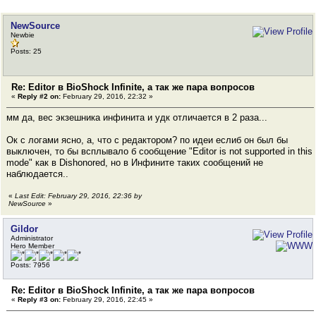
NewSource
Newbie
Posts: 25
Re: Editor в BioShock Infinite, а так же пара вопросов
«
Reply #2 on:
February 29, 2016, 22:32 »
мм да, вес экзешника инфинита и удк отличается в 2 раза...
Ок с логами ясно, а, что с редактором? по идеи еслиб он был бы
выключен, то бы всплывало б сообщение "Editor is not supported in this
mode" как в Dishonored, но в Инфините таких сообщений не
наблюдается..
«
Last Edit: February 29, 2016, 22:36 by
NewSource
»
Gildor
Administrator
Hero Member
Posts: 7956
Re: Editor в BioShock Infinite, а так же пара вопросов
«
Reply #3 on:
February 29, 2016, 22:45 »