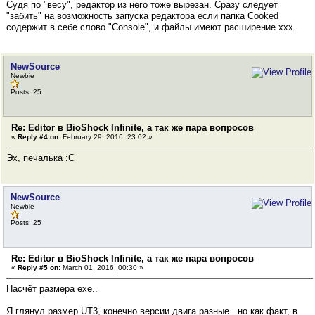
Судя по "весу", редактор из него тоже вырезан. Сразу следует
"забить" на возможность запуска редактора если папка Cooked
содержит в себе слово "Console", и файлы имеют расширение xxx.
NewSource
Newbie
Posts: 25
Re: Editor в BioShock Infinite, а так же пара вопросов
«
Reply #4 on:
February 29, 2016, 23:02 »
Эх, печалька :C
NewSource
Newbie
Posts: 25
Re: Editor в BioShock Infinite, а так же пара вопросов
«
Reply #5 on:
March 01, 2016, 00:30 »
Насчёт размера ехе..
Я глянул размер UT3, конечно версии двига разные...но как факт, в