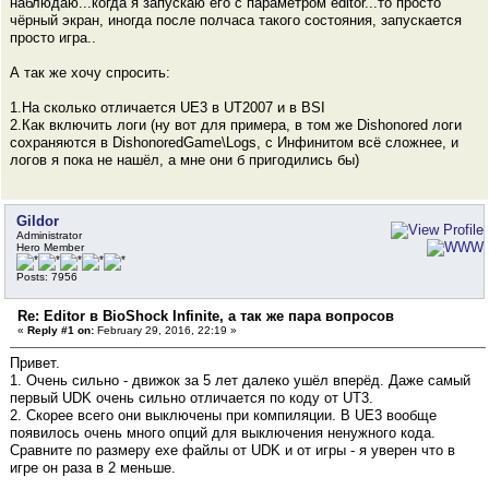
наблюдаю...когда я запускаю его с параметром editor...то просто
чёрный экран, иногда после полчаса такого состояния, запускается
просто игра..
А так же хочу спросить:
1.На сколько отличается UE3 в UT2007 и в BSI
2.Как включить логи (ну вот для примера, в том же Dishonored логи
сохраняются в DishonoredGame\Logs, с Инфинитом всё сложнее, и
логов я пока не нашёл, а мне они б пригодились бы)
Gildor
Administrator
Hero Member
Posts: 7956
Re: Editor в BioShock Infinite, а так же пара вопросов
«
Reply #1 on:
February 29, 2016, 22:19 »
Привет.
1. Очень сильно - движок за 5 лет далеко ушёл вперёд. Даже самый
первый UDK очень сильно отличается по коду от UT3.
2. Скорее всего они выключены при компиляции. В UE3 вообще
появилось очень много опций для выключения ненужного кода.
Сравните по размеру exe файлы от UDK и от игры - я уверен что в
игре он раза в 2 меньше.