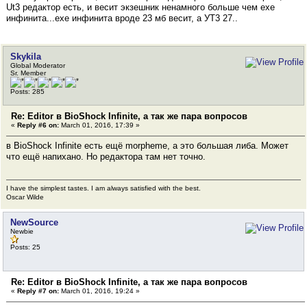
Ut3 редактор есть, и весит экзешник ненамного больше чем ехе
инфинита...ехе инфинита вроде 23 мб весит, а УТ3 27..
Skykila
Global Moderator
Sr. Member
Posts: 285
Re: Editor в BioShock Infinite, а так же пара вопросов
«
Reply #6 on:
March 01, 2016, 17:39 »
в BioShock Infinite есть ещё morpheme, а это большая либа. Может
что ещё напихано. Но редактора там нет точно.
I have the simplest tastes. I am always satisfied with the best.
Oscar Wilde
NewSource
Newbie
Posts: 25
Re: Editor в BioShock Infinite, а так же пара вопросов
«
Reply #7 on:
March 01, 2016, 19:24 »