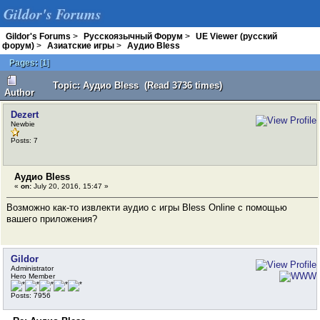
Gildor's Forums
Gildor's Forums
>
Русскоязычный Форум
>
UE Viewer (русский
форум)
>
Азиатские игры
>
Аудио Bless
Pages:
[
1
]
Topic: Аудио Bless (Read 3736 times)
Author
Dezert
Newbie
Posts: 7
Аудио Bless
«
on:
July 20, 2016, 15:47 »
Возможно как-то извлекти аудио с игры Bless Online с помощью
вашего приложения?
Gildor
Administrator
Hero Member
Posts: 7956