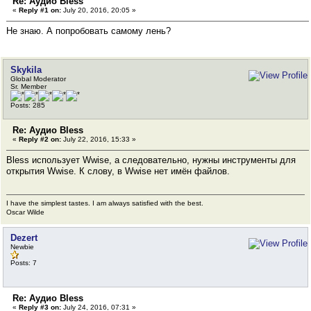
Re: Аудио Bless
«
Reply #1 on:
July 20, 2016, 20:05 »
Не знаю. А попробовать самому лень?
Skykila
Global Moderator
Sr. Member
Posts: 285
Re: Аудио Bless
«
Reply #2 on:
July 22, 2016, 15:33 »
Bless использует Wwise, а следовательно, нужны инструменты для
открытия Wwise. К слову, в Wwise нет имён файлов.
I have the simplest tastes. I am always satisfied with the best.
Oscar Wilde
Dezert
Newbie
Posts: 7
Re: Аудио Bless
«
Reply #3 on:
July 24, 2016, 07:31 »