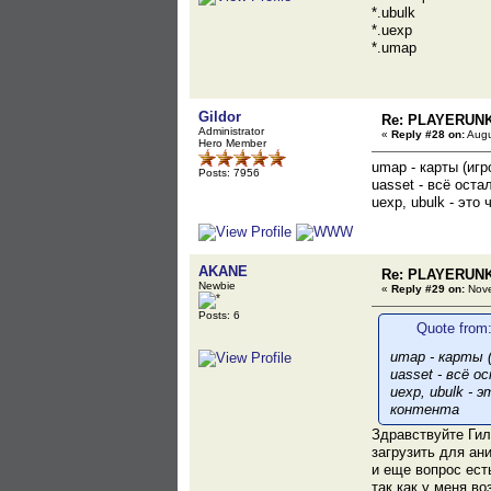
*.ubulk
*.uexp
*.umap
Gildor
Re: PLAYERUN
Administrator
«
Reply #28 on:
Augu
Hero Member
umap - карты (иг
Posts: 7956
uasset - всё оста
uexp, ubulk - эт
AKANE
Re: PLAYERUN
Newbie
«
Reply #29 on:
Nove
Posts: 6
Quote from:
umap - карты 
uasset - всё о
uexp, ubulk -
контента
Здравствуйте Гил
загрузить для ан
и еще вопрос ест
так как у меня в