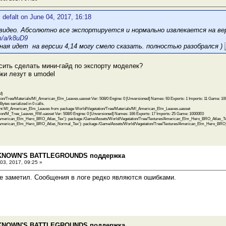
 defalt on June 04, 2017, 16:18
 видео. Абсолютно все экспортируется и нормально извлекается на ве
m/a/k8uD9
ная идет на версии 4,14 могу смело сказать. полностью разобрался )
ить сделать мини-гайд по экспорту моделек?
ки лезут в umodel
d)
ion/Tree/Materials/MI_American_Elm_Leaves.uasset Ver: 508/0 Engine: 0 [Unversioned] Names: 93 Exports: 1 Imports: 11 Game: 1
Bytes serialized in 0 calls.
ant MI_American_Elm_Leaves from package World/Vegetation/Tree/Materials/MI_American_Elm_Leaves.uasset
tion/M_Tree_Leaves_RM.uasset Ver: 508/0 Engine: 0 [Unversioned] Names: 166 Exports: 17 Imports: 25 Game: 10000E0
erican_Elm_Hero_BRO_Atlas_Tex'): package /Game/Assets/World/Vegetation/Tree/Textures/American_Elm_Hero_BRO_Atlas_Tex
merican_Elm_Hero_BRO_Atlas_Normal_Tex'): package /Game/Assets/World/Vegetation/Tree/Textures/American_Elm_Hero_BRO_
KNOWN'S BATTLEGROUNDS поддержка
 03, 2017, 09:25 »
не заметил. Сообщения в логе редко являются ошибками.
KNOWN'S BATTLEGROUNDS поддержка