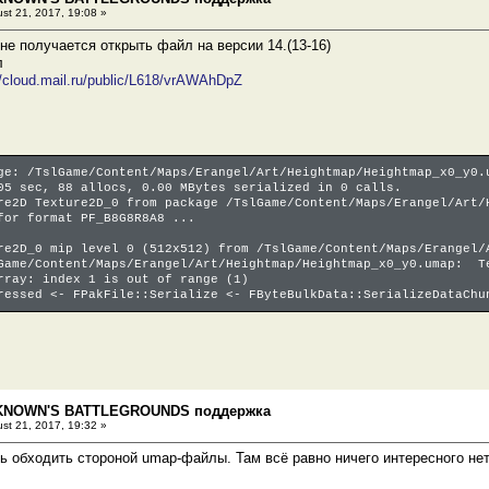
st 21, 2017, 19:08 »
 не получается открыть файл на версии 14.(13-16)
л
//cloud.mail.ru/public/L618/vrAWAhDpZ
ge: /TslGame/Content/Maps/Erangel/Art/Heightmap/Heightmap_x0_y0.
05 sec, 88 allocs, 0.00 MBytes serialized in 0 calls.
re2D Texture2D_0 from package /TslGame/Content/Maps/Erangel/Art/
for format PF_B8G8R8A8 ...
re2D_0 mip level 0 (512x512) from /TslGame/Content/Maps/Erangel/
Game/Content/Maps/Erangel/Art/Heightmap/Heightmap_x0_y0.umap: T
rray: index 1 is out of range (1)
ressed <- FPakFile::Serialize <- FByteBulkData::SerializeDataChu
KNOWN'S BATTLEGROUNDS поддержка
st 21, 2017, 19:32 »
ь обходить стороной umap-файлы. Там всё равно ничего интересного нет