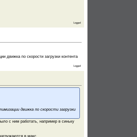
Logged
ции движка по скорости загрузки контента
Logged
тимизации движка по скорости загрузки
было с ним работать, например в синьку
загружаются в макс,