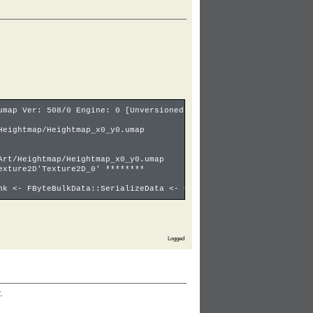
umap Ver: 508/0 Engine: 0 [Unversioned] Names: 511 Exports: 244 
Heightmap/Heightmap_x0_y0.umap
Art/Heightmap/Heightmap_x0_y0.umap
exture2D'Texture2D_0' ********
nk <- FByteBulkData::SerializeData <- UTexture2D::LoadBulkTextur
Logged
.