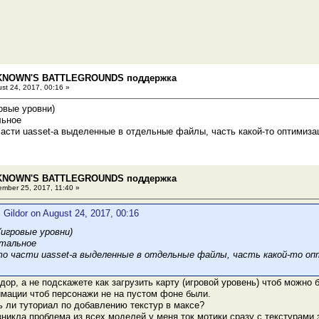
KNOWN'S BATTLEGROUNDS поддержка
st 24, 2017, 00:16 »
ровые уровни)
льное
о части uasset-а выделенные в отдельные файлы, часть какой-то оптимиза
KNOWN'S BATTLEGROUNDS поддержка
mber 25, 2017, 11:40 »
 Gildor on August 24, 2017, 00:16
(игровые уровни)
стальное
 это части uasset-а выделенные в отдельные файлы, часть какой-то оп
дор, а не подскажете как загрузить карту (игровой уровень) чтоб можно 
имации чтоб персонажи не на пустом фоне были.
ь ли туториал по добавлению текстур в максе?
озникла проблема из всех моделей у меня ток мотики сразу с текстурами 