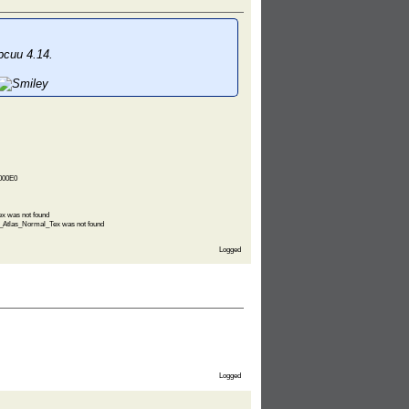
рсии 4.14.
0000E0
 was not found
Atlas_Normal_Tex was not found
Logged
Logged