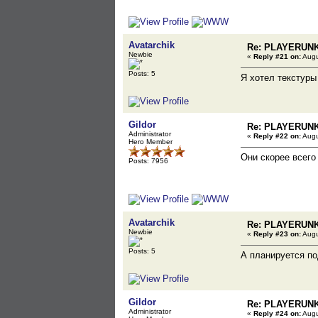
Avatarchik
Re: PLAYERUN
Newbie
«
Reply #21 on:
Augu
Posts: 5
Я хотел текстуры
Gildor
Re: PLAYERUN
Administrator
«
Reply #22 on:
Augu
Hero Member
Они скорее всего
Posts: 7956
Avatarchik
Re: PLAYERUN
Newbie
«
Reply #23 on:
Augu
Posts: 5
А планируется п
Gildor
Re: PLAYERUN
Administrator
«
Reply #24 on:
Augu