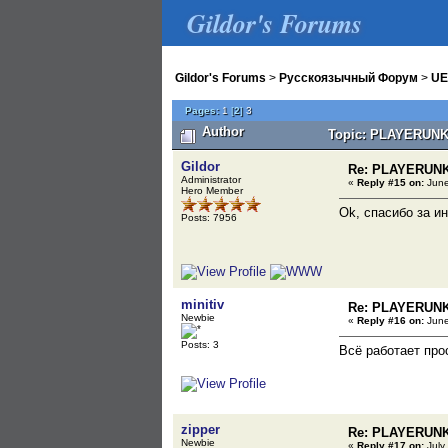
Gildor's Forums
Gildor's Forums
>
Русскоязычный Форум
>
UE
Pages:
1
[
2
]
3
Author
Topic: PLAYERUN
Gildor
Re: PLAYERUN
Administrator
«
Reply #15 on:
June
Hero Member
Ok, спасибо за 
Posts: 7956
minitiv
Re: PLAYERUN
Newbie
«
Reply #16 on:
June
Posts: 3
Всё работает про
zipper
Re: PLAYERUN
Newbie
«
Reply #17 on:
July