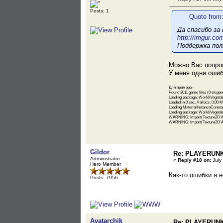
Posts: 1
Quote from:
Да спасибо за
http://imgur.co
Поддержка пол
Можно Вас попрос
У меня одни ошиб
Для примера -
Found 3011 game files (0 skippe
Loading package: World/Vegetat
Loaded in 0 sec, 4 allocs, 0.00 M
Loading MaterialInstanceConst
Loading package: World/Vegeta
WARNING: Import(Texture2D'Am
WARNING: Import(Texture2D'A
Gildor
Re: PLAYERUN
Administrator
«
Reply #18 on:
July
Hero Member
Как-то ошибки я 
Posts: 7956
Avatarchik
Re: PLAYERUN