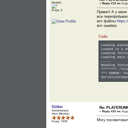
Newbie
«
Reply #19 on:
Augu
Posts: 5
Привет! А у меня
все перепробыва
вот файлы
https:
вот ошибка:
Code:
Loading packa
Loaded in 0.0
Loading Textu
Loading data 
.....
Reading Textu
******** /Tsl
*** ERROR: TA
SerializeComp
Gildor
Re: PLAYERUN
Administrator
«
Reply #20 on:
Augu
Hero Member
Могу посоветоват
Posts: 7956