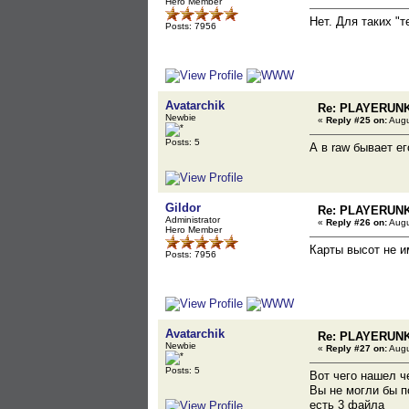
Hero Member
Нет. Для таких "
Posts: 7956
Avatarchik
Re: PLAYERUN
Newbie
«
Reply #25 on:
Augu
Posts: 5
А в raw бывает е
Gildor
Re: PLAYERUN
Administrator
«
Reply #26 on:
Augu
Hero Member
Карты высот не и
Posts: 7956
Avatarchik
Re: PLAYERUN
Newbie
«
Reply #27 on:
Augu
Posts: 5
Вот чего нашел ч
Вы не могли бы п
есть 3 файла