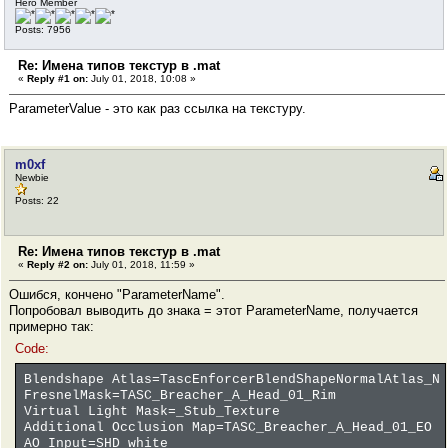
Hero Member
Posts: 7956
Re: Имена типов текстур в .mat
«
Reply #1 on:
July 01, 2018, 10:08 »
ParameterValue - это как раз ссылка на текстуру.
m0xf
Newbie
Posts: 22
Re: Имена типов текстур в .mat
«
Reply #2 on:
July 01, 2018, 11:59 »
Ошибся, кончено "ParameterName".
Попробовал выводить до знака = этот ParameterName, получается
примерно так:
Code:
Blendshape Atlas=TascEnforcerBlendShapeNormalAtlas_N
FresnelMask=TASC_Breacher_A_Head_01_Rim
Virtual Light Mask=_Stub_Texture
Additional Occlusion Map=TASC_Breacher_A_Head_01_EO
AO Input=SHD_white