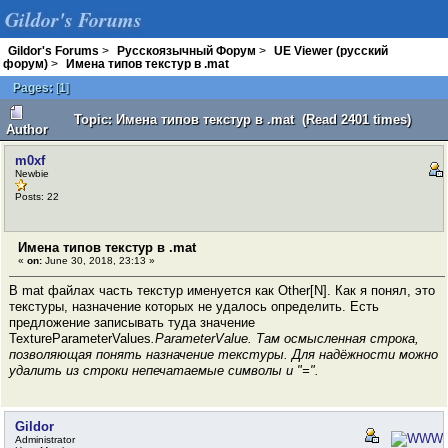
Gildor's Forums
Gildor's Forums
>
Русскоязычный Форум
>
UE Viewer (русский
форум)
>
Имена типов текстур в .mat
Pages:
[
1
]
Topic: Имена типов текстур в .mat (Read 2401 times)
Author
m0xf
Newbie
Posts: 22
Имена типов текстур в .mat
«
on:
June 30, 2018, 23:13 »
В mat файлах часть текстур именуется как Other[N]. Как я понял, это
текстуры, назначение которых не удалось определить. Есть
предложение записывать туда значение
TextureParameterValues
.ParameterValue. Там осмысленная строка,
позволяющая понять назначение текстуры. Для надёжности можно
удалить из строки непечатаемые символы и "=".
Gildor
Administrator