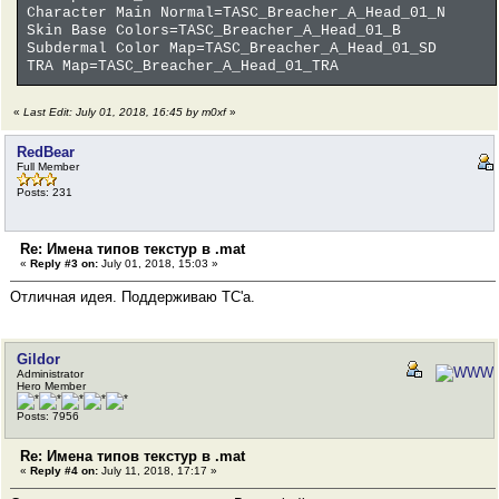
Character Main Normal=TASC_Breacher_A_Head_01_N
Skin Base Colors=TASC_Breacher_A_Head_01_B
Subdermal Color Map=TASC_Breacher_A_Head_01_SD
TRA Map=TASC_Breacher_A_Head_01_TRA
«
Last Edit: July 01, 2018, 16:45 by m0xf
»
RedBear
Full Member
Posts: 231
Re: Имена типов текстур в .mat
«
Reply #3 on:
July 01, 2018, 15:03 »
Отличная идея. Поддерживаю ТС'а.
Gildor
Administrator
Hero Member
Posts: 7956
Re: Имена типов текстур в .mat
«
Reply #4 on:
July 11, 2018, 17:17 »