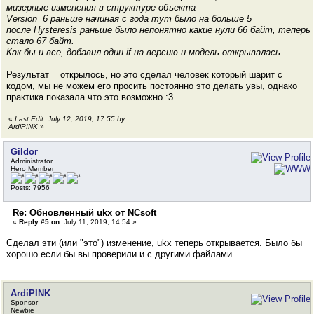
мизерные изменения в структуре объекта
Version=6 раньше начиная с года тут было на больше 5
после Hysteresis раньше было непонятно какие нули 66 байт, теперь
стало 67 байт.
Как бы и все, добавил один if на версию и модель открывалась.
Результат = открылось, но это сделал человек который шарит с
кодом, мы не можем его просить постоянно это делать увы, однако
практика показала что это возможно :3
«
Last Edit: July 12, 2019, 17:55 by
ArdiPINK
»
Gildor
Administrator
Hero Member
Posts: 7956
Re: Обновленный ukx от NCsoft
«
Reply #5 on:
July 11, 2019, 14:54 »
Сделал эти (или "это") изменение, ukx теперь открывается. Было бы
хорошо если бы вы проверили и с другими файлами.
ArdiPINK
Sponsor
Newbie