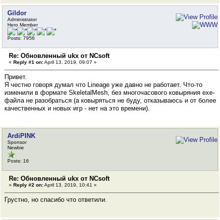
Gildor
Administrator
Hero Member
Posts: 7956
Re: Обновленный ukx от NCsoft
«
Reply #1 on:
April 13, 2019, 09:07 »
Привет.
Я честно говоря думал что Lineage уже давно не работает. Что-то
изменили в формате SkeletalMesh, без многочасового ковыряния exe-
файла не разобраться (а ковыряться не буду, отказываюсь и от более
качественных и новых игр - нет на это времени).
ArdiPINK
Sponsor
Newbie
Posts: 16
Re: Обновленный ukx от NCsoft
«
Reply #2 on:
April 13, 2019, 10:41 »
Грустно, но спасибо что ответили.