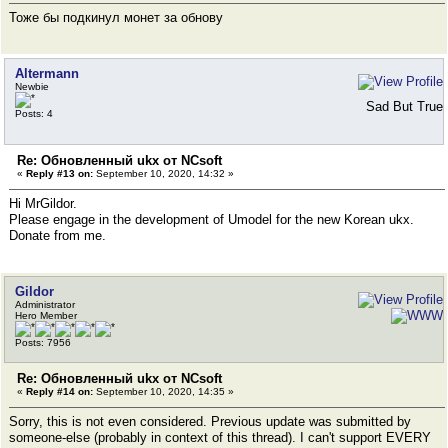
Тоже бы подкинул монет за обнову
Altermann
Newbie
Sad But True
Posts: 4
Re: Обновленный ukx от NCsoft
«
Reply #13 on:
September 10, 2020, 14:32 »
Hi MrGildor.
Please engage in the development of Umodel for the new Korean ukx.
Donate from me.
Gildor
Administrator
Hero Member
Posts: 7956
Re: Обновленный ukx от NCsoft
«
Reply #14 on:
September 10, 2020, 14:35 »
Sorry, this is not even considered. Previous update was submitted by
someone-else (probably in context of this thread). I can't support EVERY