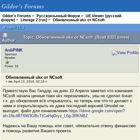
Gildor's Forums
Gildor's Forums
>
Русскоязычный Форум
>
UE Viewer (русский
форум)
>
Lineage 2 (rus)
>
Обновленный ukx от NCsoft
Pages:
[
1
]
2
Topic: Обновленный ukx от NCsoft (Read 8301 times)
Author
ArdiPINK
Sponsor
Newbie
Posts: 16
Обновленный ukx от NCsoft
«
on:
April 13, 2019, 02:19 »
Приветствую Вас Гилдор, на днях 10 Апреля заметил что компания
NCsoft начала ценные паки ukx перезаливать, увы не сделал бэкап
т.к. до обновления всё открывалось, но теперь они что-то делают с
ними и открыть/вскрыть их даже последней версией Umodel не
выходит, файл для ознакомления
https://drive.google.com/open?
id=1Nc4BT6W3GBcTtCaHqGryz_L6g-3RKNBZ
Надеюсь на Вашу помощь или совет, обязательно отвечу финансово
в помощь развития Вашего проекта.