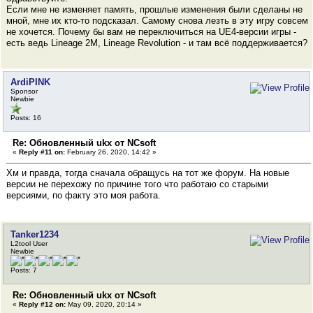
Если мне не изменяет память, прошлые изменения были сделаны не
мной, мне их кто-то подсказал. Самому снова лезть в эту игру совсем
не хочется. Почему бы вам не переключиться на UE4-версии игры -
есть ведь Lineage 2M, Lineage Revolution - и там всё поддерживается?
ArdiPINK
Sponsor
Newbie
Posts: 16
Re: Обновленный ukx от NCsoft
«
Reply #11 on:
February 26, 2020, 14:42 »
Хм и правда, тогда сначала обращусь на тот же форум. На новые
версии не перехожу по причине того что работаю со старыми
версиями, по факту это моя работа.
Tanker1234
L2tool User
Newbie
Posts: 7
Re: Обновленный ukx от NCsoft
«
Reply #12 on:
May 09, 2020, 20:14 »