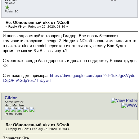
Newbie
Posts: 16
Re: Обновленный ukx от NCsoft
«
Reply #9 on:
February 26, 2020, 08:36 »
И вновь здравствуйте товарищ Гилдор, Вас вновь беспокоит
комьюнити старушки Lineage 2. На днях NCsoft вновь изменила что-то
в пакетах ukx и umodel перестал их открывать, если у Вас будет
время не могли бы Вы взглянуть?
С меня как всегда благодарность и донат на поддержку Ваших трудов
<3
Сам пакет для примера:
https://drive.google.com/open?id=1ukJgrXVyde-
LSjOPnAGdpYos7ThUywrT
Gildor
Administrator
Hero Member
Posts: 7956
Re: Обновленный ukx от NCsoft
«
Reply #10 on:
February 26, 2020, 10:53 »
Здравствуйте.