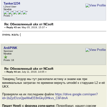
Tanker1234
L2tool User
Newbie
Posts: 7
Re: Обновленный ukx от NCsoft
«
Reply #3 on:
May 05, 2019, 15:37 »
очень жаль (
ArdiPINK
Sponsor
Newbie
Posts: 16
Re: Обновленный ukx от NCsoft
«
Reply #4 on:
July 11, 2019, 14:05 »
Товарищ Гилдор мы тут раскопали истину и знаем как при
минимальных затратах по времени вернуть umodel к старушке L2 и её
UKX.
Проверяли на их последнем файле
https://drive.google.com/open?
id=1bZjzEIzsQpeWwEE8nGkyDHkvs_C6FdmA
Пишет Howli с форума zone-game:
Попробовал, нашел совсем