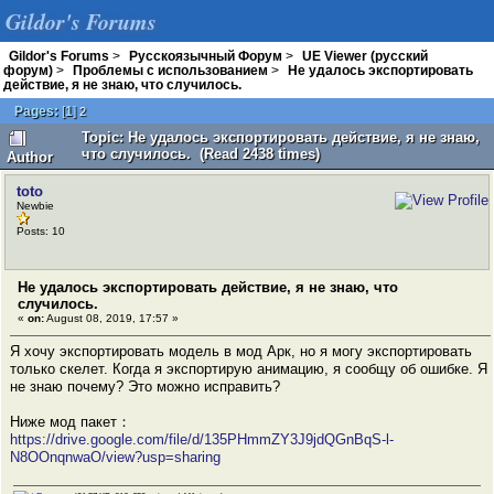
Gildor's Forums
Gildor's Forums
>
Русскоязычный Форум
>
UE Viewer (русский
форум)
>
Проблемы с использованием
>
Не удалось экспортировать
действие, я не знаю, что случилось.
Pages:
[
1
]
2
Topic: Не удалось экспортировать действие, я не знаю,
что случилось. (Read 2438 times)
Author
toto
Newbie
Posts: 10
Не удалось экспортировать действие, я не знаю, что
случилось.
«
on:
August 08, 2019, 17:57 »
Я хочу экспортировать модель в мод Арк, но я могу экспортировать
только скелет. Когда я экспортирую анимацию, я сообщу об ошибке. Я
не знаю почему? Это можно исправить?
Ниже мод пакет：
https://drive.google.com/file/d/135PHmmZY3J9jdQGnBqS-l-
N8OOnqnwaO/view?usp=sharing