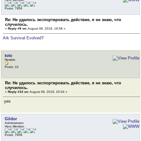
Posts: 7956
Re: Не удалось экспортировать действие, я не знаю, что
случилось.
«
Reply #9 on:
August 08, 2019, 19:58 »
Ark Survival Evolved
?
toto
Newbie
Posts: 10
Re: Не удалось экспортировать действие, я не знаю, что
случилось.
«
Reply #10 on:
August 08, 2019, 20:04 »
yes
Gildor
Administrator
Hero Member
Posts: 7956