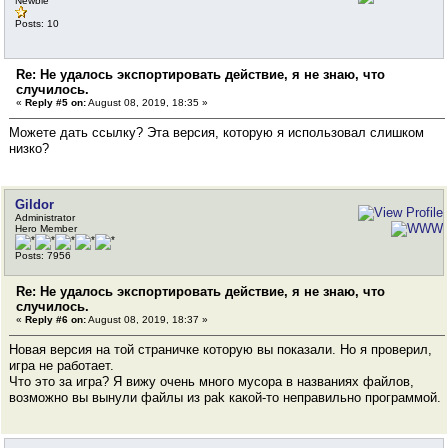
Newbie
Posts: 10
Re: Не удалось экспортировать действие, я не знаю, что
случилось.
«
Reply #5 on:
August 08, 2019, 18:35 »
Можете дать ссылку? Эта версия, которую я использовал слишком
низко?
Gildor
Administrator
Hero Member
Posts: 7956
Re: Не удалось экспортировать действие, я не знаю, что
случилось.
«
Reply #6 on:
August 08, 2019, 18:37 »
Новая версия на той страничке которую вы показали. Но я проверил,
игра не работает.
Что это за игра? Я вижу очень много мусора в названиях файлов,
возможно вы вынули файлы из pak какой-то неправильно программой.