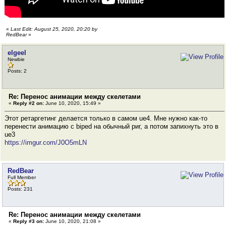
«
Last Edit: August 25, 2020, 20:20 by
RedBear
»
elgeel
Newbie
Posts: 2
Re: Перенос анимации между скелетами
«
Reply #2 on:
June 10, 2020, 15:49 »
Этот ретаргетинг делается только в самом ue4. Мне нужно как-то
перенести анимацию c biped на обычный риг, а потом запихнуть это в
ue3
https://imgur.com/J0O5mLN
RedBear
Full Member
Posts: 231
Re: Перенос анимации между скелетами
«
Reply #3 on:
June 10, 2020, 21:08 »