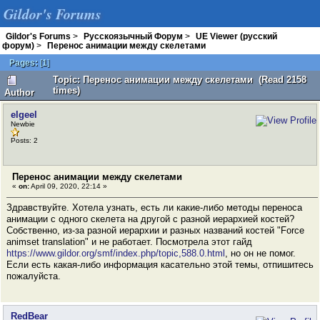
Gildor's Forums
Gildor's Forums
>
Русскоязычный Форум
>
UE Viewer (русский
форум)
>
Перенос анимации между скелетами
Pages:
[
1
]
Topic: Перенос анимации между скелетами (Read 2158
times)
Author
elgeel
Newbie
Posts: 2
Перенос анимации между скелетами
«
on:
April 09, 2020, 22:14 »
Здравствуйте. Хотела узнать, есть ли какие-либо методы переноса
анимации с одного скелета на другой с разной иерархией костей?
Собственно, из-за разной иерархии и разных названий костей "Force
animset translation" и не работает. Посмотрела этот гайд
https://www.gildor.org/smf/index.php/topic,588.0.html
, но он не помог.
Если есть какая-либо информация касательно этой темы, отпишитесь
пожалуйста.
RedBear