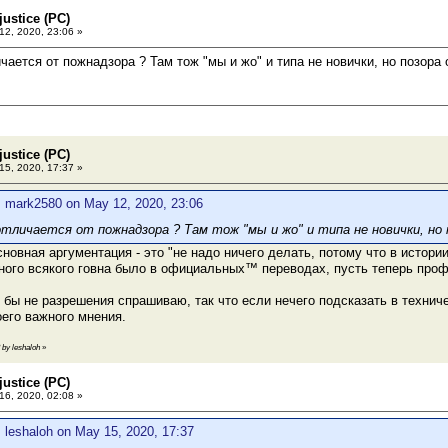
ustice (PC)
2, 2020, 23:06 »
чается от пожнадзора ? Там тож "мы и жо" и типа не новички, но позора 
ustice (PC)
5, 2020, 17:37 »
: mark2580 on May 12, 2020, 23:06
отличается от пожнадзора ? Там тож "мы и жо" и типа не новички, но 
сновная аргументация - это "не надо ничего делать, потому что в истор
ного всякого говна было в официальных™ переводах, пусть теперь проф
к бы не разрешения спрашиваю, так что если нечего подсказать в технич
его важного мнения.
 by leshaloh
»
ustice (PC)
6, 2020, 02:08 »
 leshaloh on May 15, 2020, 17:37