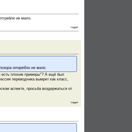
отгребли не мало.
Logged
позора отгребли не мало.
ии есть плохие примеры"? А ещё был
ессия переводчика вымрет как класс,
еском аспекте, просьба воздержаться от
Logged