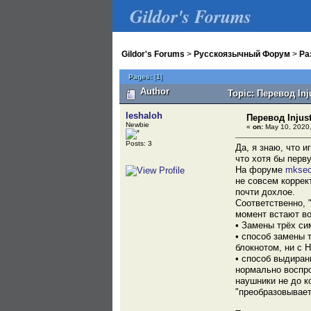
Gildor's Forums
Gildor's Forums
>
Русскоязычный Форум
>
Ра
Pages:
[
1
]
Author
Topic: Перевод Inj
leshaloh
Перевод Injust
Newbie
«
on:
May 10, 2020,
Posts: 3
Да, я знаю, что 
что хотя бы перву
На форуме
mksec
не совсем коррек
почти дохлое.
Соответственно, 
момент встают во
• Замены трёх си
• способ замены 
блокнотом, ни с 
• способ выдиран
нормально воспро
наушники не до ко
"преобразовывает