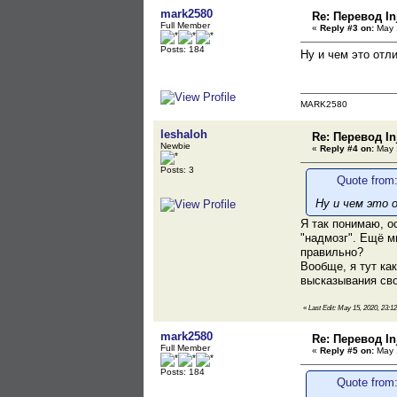
mark2580
Re: Перевод Inj
Full Member
«
Reply #3 on:
May 1
Posts: 184
Ну и чем это отли
MARK2580
leshaloh
Re: Перевод Inj
Newbie
«
Reply #4 on:
May 1
Posts: 3
Quote from
Ну и чем это 
Я так понимаю, о
"надмозг". Ещё м
правильно?
Вообще, я тут ка
высказывания сво
«
Last Edit: May 15, 2020, 23:12
mark2580
Re: Перевод Inj
Full Member
«
Reply #5 on:
May 1
Posts: 184
Quote from: