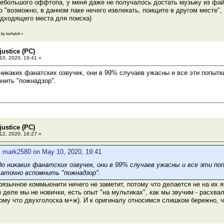
небольшого оффтопа, у меня даже не получалось достать музыку из ф
о "возможно, в данном паке нечего извлекать, поищите в другом месте",
одходящего места для поиска)
 by leshaloh
»
ustice (PC)
0, 2020, 19:41 »
никаких фанатских озвучек, они в 99% случаев ужасны и все эти попытк
нить "пожнадзор".
ustice (PC)
2, 2020, 16:27 »
: mark2580 on May 10, 2020, 19:41
до никаких фанатских озвучек, они в 99% случаев ужасны и все эти п
аточно вспомнить "пожнадзор".
оязычное коммьюнити ничего не заметит, потому что делается не на их 
 деле мы не новички, есть опыт "на мультиках", как мы звучим - расхвал
тому что двухголоска м+ж). И к оригиналу относимся слишком бережно, чт