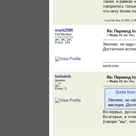
Также, в рамках 
говорилось тольк
что нету более п
«
Last Edit: May 10, 2020, 17:49
mark2580
Re: Перевод Inj
Full Member
«
Reply #1 on:
May 1
Posts: 184
Умоляю, не надо 
Достаточно вспом
MARK2580
leshaloh
Re: Перевод Inj
Newbie
«
Reply #2 on:
May 1
Posts: 3
Quote from
Умоляю, не на
месяцев. Дост
Во-первых, русск
Во-вторых, в этом
(говорю "мы", по