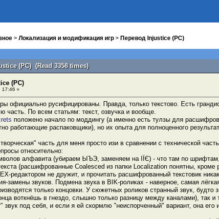
зное
>
Локализация и модификация игр
>
Перевод Injustice (PC)
ustice (PC) (Read 3358 times)
ice (PC)
 17:46 »
игры официально русифицированы. Правда, только текстово. Есть гранди
ю часть. По всем статьям: текст, озвучка и вообще.
rets
положено начало по моддингу (а именно есть тулзы для расшифров
тно работающие распаковщики), но их опыта для полноценного результат
"творческая" часть для меня просто изи в сравнении с технической част
просы относительно:
мволов алфавита (убираем ЫЪЭ, заменяем на ІЇЄ) - что там по шрифтам, 
текста (расшифрованные Coalesced из папки Localization понятны, кроме 
HEX-редактором не дружит, и прочитать расшифрованный текстовик никак
ия-замены звуков. Подмена звука в BIK-роликах - наверное, самая лёгка
изводятся только концовки. У сюжетных роликов странный звук, будто зв
нца воткнёшь в гнездо, слышно только разницу между каналами), так и ту
" звук под себя, и если я ей скормлю "неиспорченный" вариант, она его