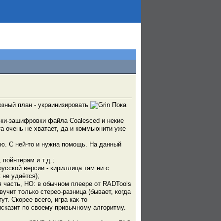
озный план - украинизировать
Пока
ки-зашифровки файла Coalesced и некие
а очень не хватает, да и коммьюнити уже
ью. С ней-то и нужна помощь. На данный
пойнтерам и т.д.;
русской версии - кириллица там ни с
 не удаётся);
я часть, НО: в обычном плеере от RADTools
учит только стерео-разница (бывает, когда
т. Скорее всего, игра как-то
 исказит по своему привычному алгоритму.