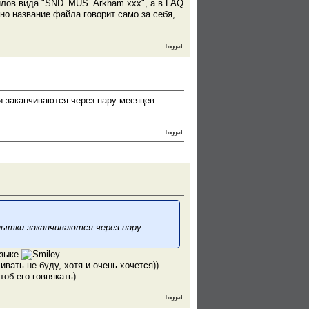
айлов вида "SND_MUS_Arkham.xxx", а в FAQ
 но название файла говорит само за себя,
Logged
и заканчиваются через пару месяцев.
Logged
опытки заканчиваются через пару
языке
ивать не буду, хотя и очень хочется))
об его говнякать)
Logged