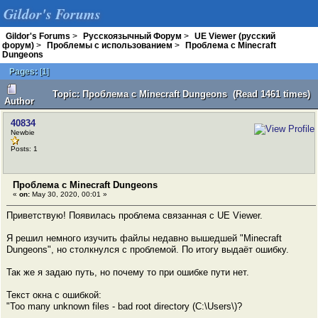
Gildor's Forums
Gildor's Forums
>
Русскоязычный Форум
>
UE Viewer (русский
форум)
>
Проблемы с использованием
>
Проблема с Minecraft
Dungeons
Pages:
[
1
]
Topic: Проблема с Minecraft Dungeons (Read 1461 times)
Author
40834
Newbie
Posts: 1
Проблема с Minecraft Dungeons
«
on:
May 30, 2020, 00:01 »
Приветствую! Появилась проблема связанная с UE Viewer.
Я решил немного изучить файлы недавно вышедшей "Minecraft
Dungeons", но столкнулся с проблемой. По итогу выдаёт ошибку.
Так же я задаю путь, но почему то при ошибке пути нет.
Текст окна с ошибкой:
"Too many unknown files - bad root directory (C:\Users\)?