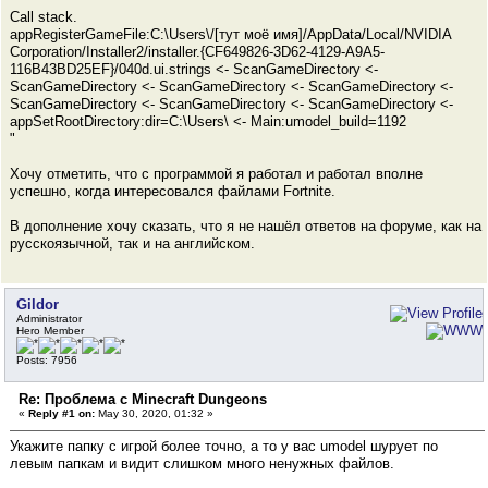
Call stack.
appRegisterGameFile:C:\Users\/[тут моё имя]/AppData/Local/NVIDIA
Corporation/Installer2/installer.{CF649826-3D62-4129-A9A5-
116B43BD25EF}/040d.ui.strings <- ScanGameDirectory <-
ScanGameDirectory <- ScanGameDirectory <- ScanGameDirectory <-
ScanGameDirectory <- ScanGameDirectory <- ScanGameDirectory <-
appSetRootDirectory:dir=C:\Users\ <- Main:umodel_build=1192
"
Хочу отметить, что с программой я работал и работал вполне
успешно, когда интересовался файлами Fortnite.
В дополнение хочу сказать, что я не нашёл ответов на форуме, как на
русскоязычной, так и на английском.
Gildor
Administrator
Hero Member
Posts: 7956
Re: Проблема с Minecraft Dungeons
«
Reply #1 on:
May 30, 2020, 01:32 »
Укажите папку с игрой более точно, а то у вас umodel шурует по
левым папкам и видит слишком много ненужных файлов.