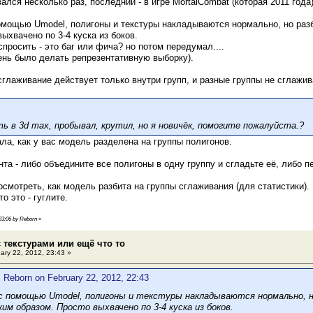
ался несколько раз, последний - в игре MortalCombat (которая 2011 года)
омощью Umodel, полигоны и текстуры накладываются нормально, но раз
ыхвачено по 3-4 куска из боков.
спросить - это баг или фича? но потом передумал....
ень было делать репрезентативную выборку).
сглаживание действует только внутри групп, и разные группы не сглажи
ть в 3d max, пробывал, крутил, но я новичёк, помогите пожалуйста.?
ла, как у вас модель разделена на группы полигонов.
та - либо объедините все полигоны в одну группу и сгладьте её, либо пе
осмотреть, как модель разбита на группы сглаживания (для статистики).
то это - гуглите.
 23:06 by Reborn
»
 текстурами или ещё что то
ary 22, 2012, 23:43 »
 Reborn on February 22, 2012, 22:43
с помощью Umodel, полигоны и текстуры накладываются нормально, н
м образом. Просто выхвачено по 3-4 куска из боков.