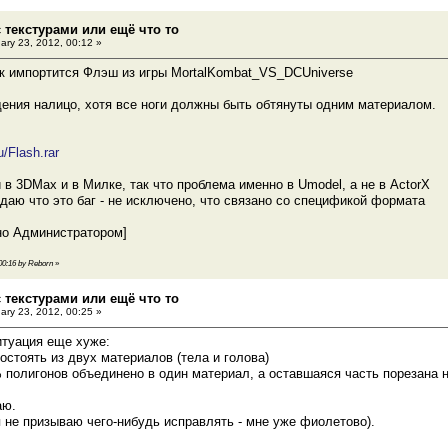
 текстурами или ещё что то
ary 23, 2012, 00:12 »
ак импортится Флэш из игры MortalKombat_VS_DCUniverse
ния налицо, хотя все ноги должны быть обтянуты одним материалом.
:
u/Flash.rar
 в 3DMax и в Милке, так что проблема именно в Umodel, а не в ActorX
даю что это баг - не исключено, что связано со спецификой формата
но Администратором]
 00:16 by Reborn
»
 текстурами или ещё что то
ary 23, 2012, 00:25 »
итуация еще хуже:
стоять из двух материалов (тела и голова)
 полигонов объединено в один материал, а оставшаяся часть порезана 
аю.
я не призываю чего-нибудь исправлять - мне уже фиолетово).