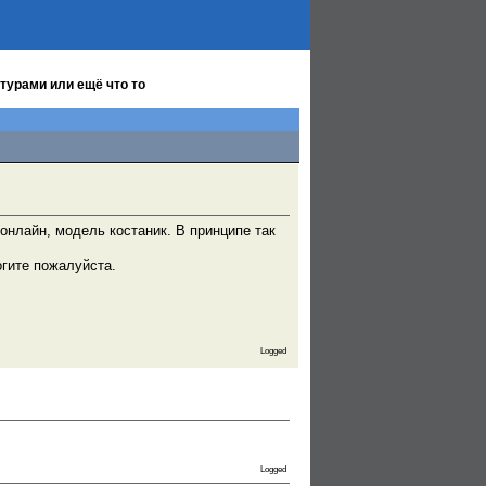
турами или ещё что то
онлайн, модель костаник. В принципе так
огите пожалуйста.
Logged
Logged