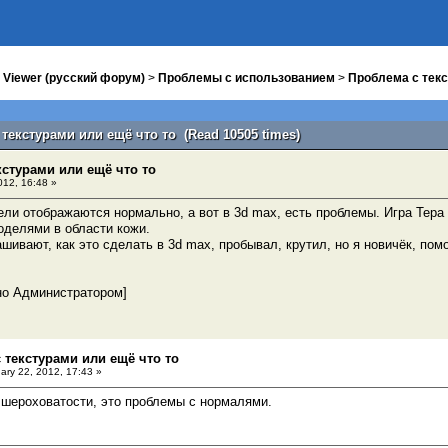
 Viewer (русский форум)
>
Проблемы с использованием
>
Проблема с текс
 текстурами или ещё что то (Read 10505 times)
кстурами или ещё что то
012, 16:48 »
ли отображаются нормально, а вот в 3d max, есть проблемы. Игра Тера 
оделями в области кожи.
ашивают, как это сделать в 3d max, пробывал, крутил, но я новичёк, пом
но Администратором]
 текстурами или ещё что то
ary 22, 2012, 17:43 »
е шероховатости, это проблемы с нормалями.