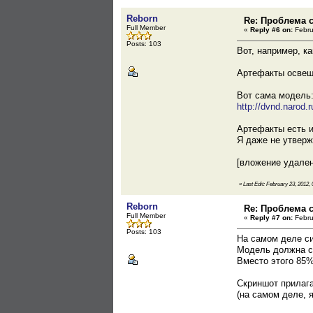
Reborn
Re: Проблема с
Full Member
«
Reply #6 on:
Febru
Posts: 103
Вот, например, к
Артефакты освеще
Вот сама модель
http://dvnd.narod.r
Артефакты есть и
Я даже не утверж
[вложение удале
«
Last Edit: February 23, 2012,
Reborn
Re: Проблема с
Full Member
«
Reply #7 on:
Febru
Posts: 103
На самом деле с
Модель должна со
Вместо этого 85%
Скриншот прилаг
(на самом деле, 