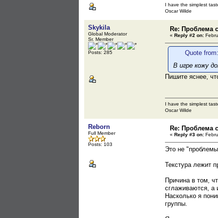
I have the simplest tast
Oscar Wilde
Skykila
Re: Проблема с
Global Moderator
«
Reply #2 on:
Febru
Sr. Member
Quote from:
Posts: 285
В игре кожу д
Пишите яснее, чт
I have the simplest tast
Oscar Wilde
Reborn
Re: Проблема с
Full Member
«
Reply #3 on:
Febru
Posts: 103
Это не "проблемы
Текстура лежит п
Причина в том, ч
сглаживаются, а 
Насколько я пони
группы.