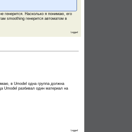
 не генерится. Насколько я понимаю, его
 там smoothing генерится автоматом в
Logged
нимаю, в Umodel одна группа должна
гда Umodel разбивал один материал на
Logged