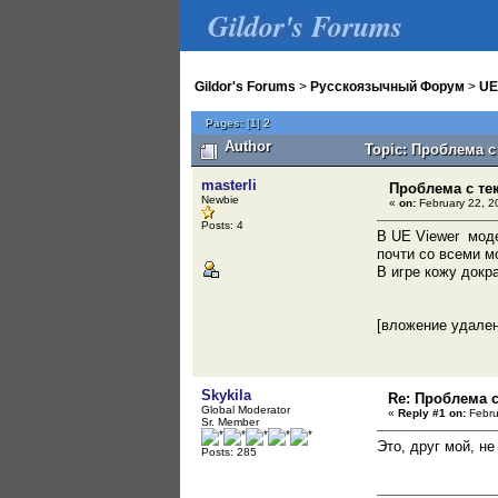
Gildor's Forums
Gildor's Forums
>
Русскоязычный Форум
>
UE
Pages:
[
1
]
2
Author
Topic: Проблема с
masterli
Проблема с те
Newbie
«
on:
February 22, 2
Posts: 4
В UE Viewer моде
почти со всеми м
В игре кожу докр
[вложение удале
Skykila
Re: Проблема с
Global Moderator
«
Reply #1 on:
Febru
Sr. Member
Это, друг мой, н
Posts: 285