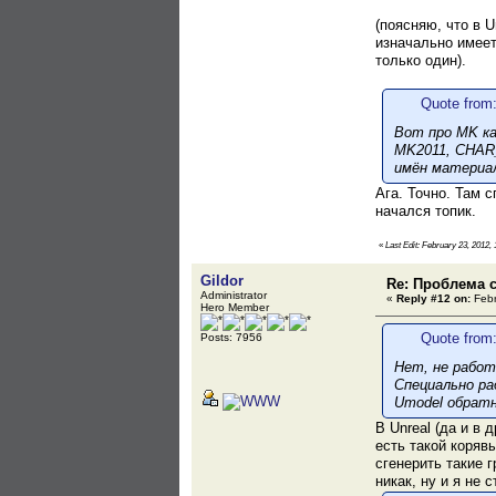
(поясняю, что в 
изначально имеет
только один).
Quote from:
Вот про MK ка
MK2011, CHAR_
имён материа
Ага. Точно. Там 
начался топик.
«
Last Edit: February 23, 2012,
Gildor
Re: Проблема с
Administrator
«
Reply #12 on:
Febr
Hero Member
Quote from:
Posts: 7956
Нет, не рабо
Специально ра
Umodel обратн
В Unreal (да и в 
есть такой коряв
сгенерить такие 
никак, ну и я не 