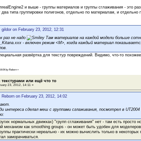
UnrealEngine2 и выше - группы материалов и группы сглаживания - это ра
 два типа группировки полигонов, отдельно по материалам, и отдельно 
 gildor on February 23, 2012, 12:31
к раз не надо
Там материалов на каждой модели больше сотни
Kitana.xxx - включен режим <M>, когда каждый материал показываетс
лов.
специальная развёртка для текстур повреждений. Видимо, что-то похожее
 14:04 by Reborn
»
 текстурами или ещё что то
uary 23, 2012, 14:11 »
 Reborn on February 23, 2012, 14:02
тают.
ди интереса сделал меш с группами сглаживания, посмотрел в UT2004
о:
других нормальных движках) "групп сглаживания" нет - там есть просто н
ый механизм как smoothing groups - он может быть удобен для моделеро
группы практически нереально - их можно вычислить только в некоторых
стал заморачиваться.