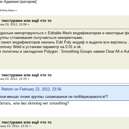
но Администратором]
 00:49 by Reborn
»
 текстурами или ещё что то
ary 23, 2012, 12:08 »
одельки импортируються с Editable Mesh модификатором и некоторые ф
руппы сглаживания получаються некоректными..
в панел модификаторов назначь Edit Poly модиф и выдели все вертексы .
опочку Weld и установи параметр на 0.01 и ok .
полигоны и закладочке Polygon : Smoothing Groups нажми Clear All и Aut
 текстурами или ещё что то
ary 23, 2012, 12:25 »
 Reborn on February 22, 2012, 23:56
тик-мешах тоже группы сглаживания не поддерживаются!?
отать, или без skinning нет smoothing?
 текстурами или ещё что то
uary 23, 2012, 12:31 »