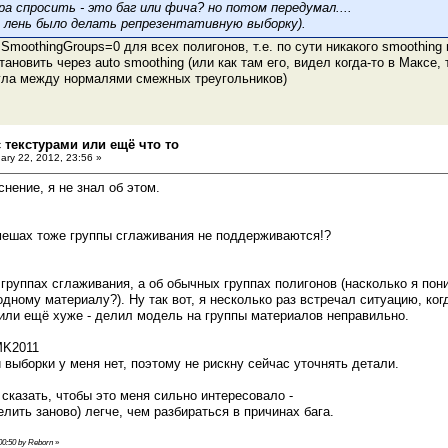
ра спросить - это баг или фича? но потом передумал....
е лень было делать репрезентативную выборку).
SmoothingGroups=0 для всех полигонов, т.е. по сути никакого smoothing
ановить через auto smoothing (или как там его, видел когда-то в Максе,
угла между нормалями смежных треугольников)
 текстурами или ещё что то
ary 22, 2012, 23:56 »
нение, я не знал об этом.
-мешах тоже группы сглаживания не поддерживаются!?
 группах сглаживания, а об обычных группах полигонов (насколько я по
одному материалу?). Ну так вот, я несколько раз встречал ситуацию, ко
 или ещё хуже - делил модель на группы материалов неправильно.
MK2011
 выборки у меня нет, поэтому не рискну сейчас уточнять детали.
 сказать, чтобы это меня сильно интересовало -
елить заново) легче, чем разбираться в причинах бага.
 00:50 by Reborn
»