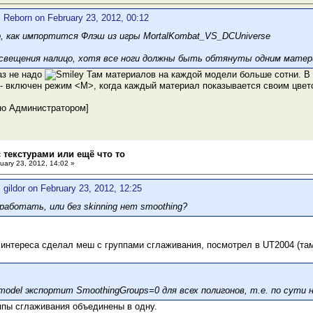
 Reborn on February 23, 2012, 00:12
, как импортится Флэш из игры MortalKombat_VS_DCUniverse
вещения налицо, хотя все ноги должны быть обтянуты одним матер
аз не надо
Там материалов на каждой модели больше сотни. В 
- включен режим <M>, когда каждый материал показывается своим цвет
но Администратором]
 текстурами или ещё что то
uary 23, 2012, 14:02 »
 gildor on February 23, 2012, 12:25
работать, или без skinning нет smoothing?
интереса сделал меш с группами сглаживания, посмотрел в UT2004 (там
model экспортит SmoothingGroups=0 для всех полигонов, т.е. по сути н
уппы сглаживания объединены в одну.