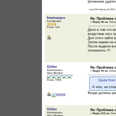
[вложение удале
«
Last Edit: February 23, 2012,
freemanpro
Re: Проблема с
Full Member
«
Reply #8 on:
Febru
Posts: 118
Дело в том что м
вседствии чего г
Для этого зайти 
Затем нажми на н
После выдели все 
починилось !!!
Gildor
Re: Проблема с
Administrator
«
Reply #9 on:
Febru
Hero Member
Quote from:
Posts: 7956
А что, на ста
Везде должны раб
Gildor
Re: Проблема с
Administrator
«
Reply #10 on:
Febr
Hero Member