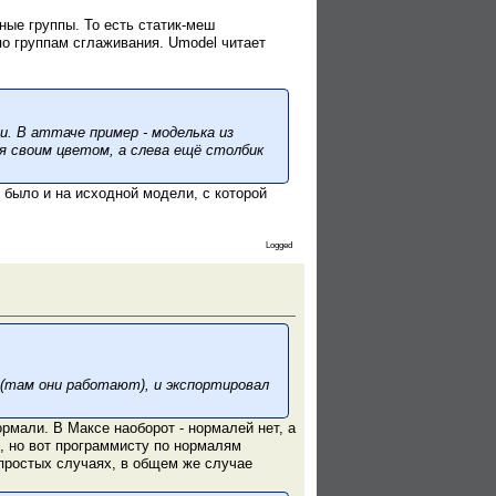
зные группы. То есть статик-меш
по группам сглаживания. Umodel читает
. В аттаче пример - моделька из
я своим цветом, а слева ещё столбик
 было и на исходной модели, с которой
Logged
 (там они работают), и экспортировал
ормали. В Максе наоборот - нормалей нет, а
в, но вот программисту по нормалям
 простых случаях, в общем же случае