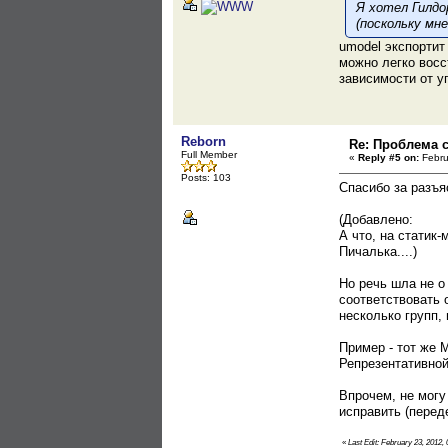
Я хотел Гилдо
(поскольку мн
umodel экспортит 
можно легко восст
зависимости от 
Reborn
Re: Проблема с
Full Member
«
Reply #5 on:
Febru
Posts: 103
Спасибо за разъяс
(Добавлено:
А что, на статик
Пичалька....)
Но речь шла не о
соответствовать 
несколько групп,
Пример - тот же 
Репрезентативной
Впрочем, не могу
исправить (перед
«
Last Edit: February 23, 2012,