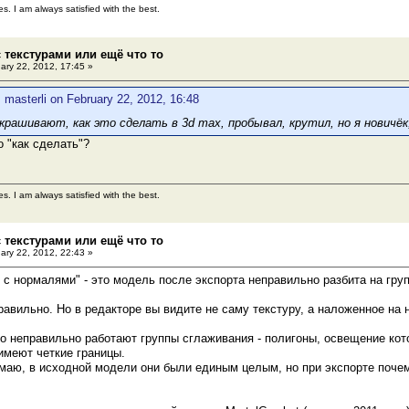
es. I am always satisfied with the best.
 текстурами или ещё что то
ary 22, 2012, 17:45 »
 masterli on February 22, 2012, 16:48
окрашивают, как это сделать в 3d max, пробывал, крутил, но я новичё
о "как сделать"?
es. I am always satisfied with the best.
 текстурами или ещё что то
ary 22, 2012, 22:43 »
 с нормалями" - это модель после экспорта неправильно разбита на гру
равильно. Но в редакторе вы видите не саму текстуру, а наложенное на н
то неправильно работают группы сглаживания - полигоны, освещение ко
имеют четкие границы.
маю, в исходной модели они были единым целым, но при экспорте почем