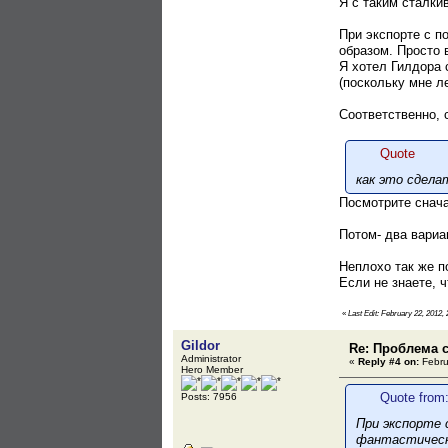
Я с таким сталкив
При экспорте с п
образом. Просто в
Я хотел Гилдора 
(поскольку мне л
Соответственно, 
Quote
как это сдела
Посмотрите снача
Потом- два вариан
Неплохо так же п
Если не знаете, ч
«
Last Edit: February 22, 2012,
Gildor
Re: Проблема с
Administrator
«
Reply #4 on:
Febru
Hero Member
Quote from:
Posts: 7956
При экспорте 
фантастически