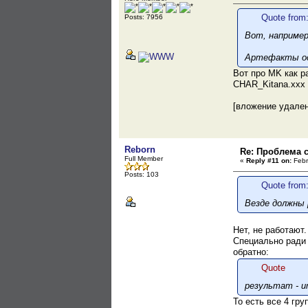
Quote from:
Posts: 7956
Вот, например
Артефакты ос
Вот про MK как р
CHAR_Kitana.xxx 
[вложение удале
Reborn
Re: Проблема с
Full Member
«
Reply #11 on:
Febr
Posts: 103
Quote from:
Везде должны 
Нет, не работают.
Специально ради 
обратно:
Quote
результат - u
То есть все 4 гр