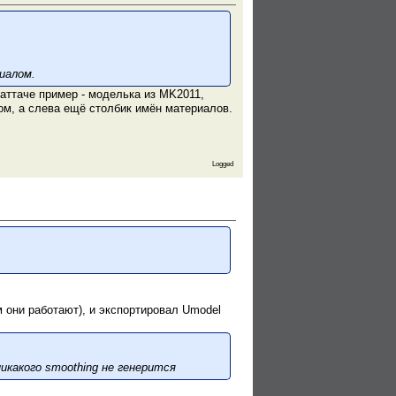
иалом.
аттаче пример - моделька из MK2011,
ом, а слева ещё столбик имён материалов.
Logged
 они работают), и экспортировал Umodel
икакого smoothing не генерится