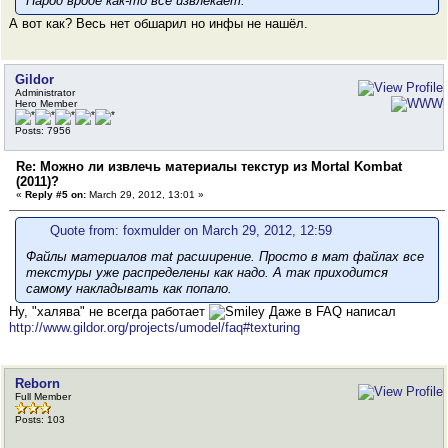
Народ вроде как-то всё извлекает.
А вот как? Весь нет обшарил но инфы не нашёл.
Gildor
Administrator
Hero Member
Posts: 7956
Re: Можно ли извлечь материалы текстур из Mortal Kombat
(2011)?
«
Reply #5 on:
March 29, 2012, 13:01 »
Quote from: foxmulder on March 29, 2012, 12:59
Файлы материалов mat расширение. Просто в мат файлах все
текстуры уже распределены как надо. А так приходится
самому накладывать как попало.
Ну, "халява" не всегда работает
Даже в FAQ написал
http://www.gildor.org/projects/umodel/faq#texturing
Reborn
Full Member
Posts: 103