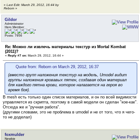
«
Last Edit: March 29, 2012, 16:44 by
Reborn
»
Gildor
Administrator
Hero Member
Posts: 7956
Re: Можно ли извлечь материалы текстур из Mortal Kombat
(2011)?
«
Reply #7 on:
March 29, 2012, 16:44 »
Quote from: Reborn on March 29, 2012, 16:37
(вместо групп наложения текстур на модель, Umodel видит
группы наложения кровавых пятен, создавая один материал
для каждого пятна крови, которое налагается на героя во
время боя).
В mesh есть только один список материалов, и он по всей видимости
управляется из скрипта, поэтому в самой модели он сделан "кое-как".
Отсюда же и "ручная работа".
(другими словами, это не проблема в umodel и не от того, что я чего-
то не доделал)
foxmulder
Newbie