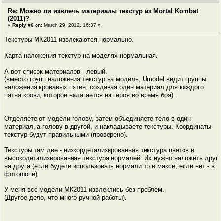
Re: Можно ли извлечь материалы текстур из Mortal Kombat
(2011)?
«
Reply #6 on:
March 29, 2012, 16:37 »
Текстуры МК2011 извлекаются нормально.
Карта наложения текстур на моделях нормальная.
А вот список материалов - левый.
(вместо групп наложения текстур на модель, Umodel видит группы
наложения кровавых пятен, создавая один материал для каждого
пятна крови, которое налагается на героя во время боя).
Отделяете от модели голову, затем объединяете тело в один
материал, а голову в другой, и накладываете текстуры. Координаты
текстур будут правильными (проверено).
Текстуры там две - низкордетализированная текстура цветов и
высокодетализированная текстура нормалей. Их нужно наложить друг
на друга (если будете использовать нормали то в максе, если нет - в
фотошопе).
У меня все модели МК2011 извлеклись без проблем.
(Другое дело, что много ручной работы).