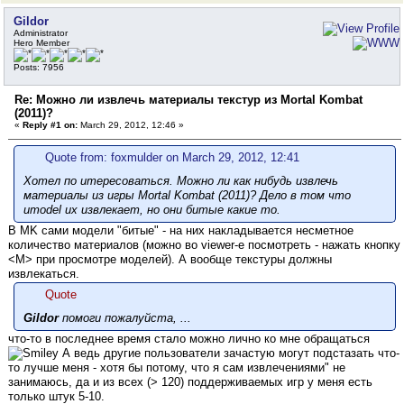
Gildor
Administrator
Hero Member
Posts: 7956
Re: Можно ли извлечь материалы текстур из Mortal Kombat
(2011)?
«
Reply #1 on:
March 29, 2012, 12:46 »
Quote from: foxmulder on March 29, 2012, 12:41
Хотел по итересоваться. Можно ли как нибудь извлечь
материалы из игры Mortal Kombat (2011)? Дело в том что
umodel их извлекает, но они битые какие то.
В MK сами модели "битые" - на них накладывается несметное
количество материалов (можно во viewer-е посмотреть - нажать кнопку
<M> при просмотре моделей). А вообще текстуры должны
извлекаться.
Quote
Gildor
помоги пожалуйста, ...
что-то в последнее время стало можно лично ко мне обращаться
А ведь другие пользователи зачастую могут подстазать что-
то лучше меня - хотя бы потому, что я сам извлечениями" не
занимаюсь, да и из всех (> 120) поддерживаемых игр у меня есть
только штук 5-10.