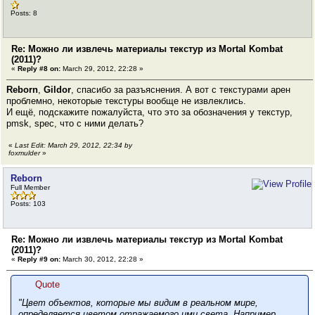
Posts: 8
Re: Можно ли извлечь материалы текстур из Mortal Kombat
(2011)?
«
Reply #8 on:
March 29, 2012, 22:28 »
Reborn
,
Gildor
, спасибо за разъяснения. А вот с текстурами арен
проблемно, некоторые текстуры вообще не извлеклись.
И ещё, подскажите пожалуйста, что это за обозначения у текстур,
pmsk, spec, что с ними делать?
«
Last Edit: March 29, 2012, 22:34 by
foxmulder
»
Reborn
Full Member
Posts: 103
Re: Можно ли извлечь материалы текстур из Mortal Kombat
(2011)?
«
Reply #9 on:
March 30, 2012, 22:28 »
Quote
"Цвет объектов, которые мы видим в реальном мире,
определяется цветом отражаемого ими света. Например,