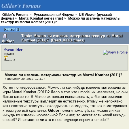
Gildor's Forums
Gildor's Forums
>
Русскоязычный Форум
>
UE Viewer (русский
форум)
>
Mortal Kombat series (rus)
>
Можно ли извлечь материалы
текстур из Mortal Kombat (2011)?
Pages:
[
1
]
Topic: Можно ли извлечь материалы текстур из Mortal
Kombat (2011)? (Read 10601 times)
Author
foxmulder
Newbie
Posts: 8
Можно ли извлечь материалы текстур из Mortal Kombat (2011)?
«
on:
March 29, 2012, 12:41 »
Хотел по итересоваться. Можно ли как нибудь извлечь материалы из
игры Mortal Kombat (2011)? Дело в том что umodel их извлекает, но они
битые какие то. В Максе их нельзя использовать, а без материалов
наложеные текстуры выгледят не естественно. Ктому же непонятно
как некоторые текстуры накладывать на модель, так как в материалах
к текстуре всё сделанно.
Gildor
помоги пожалуйста, можно ли как
нибудь их извлечь нормально? Если нет, то может есть какой нибудь
способ? И возможно ли это в последующи версиях umodel?