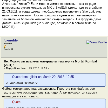
А что там "битое"? Если мне не изменяет память, я как-то ради
интереса загружал модель из MK в SkelEdit (делал где-то в районе
21.03.2011, я тогда сделал необходимые изменения в SkelEdit, ему
памяти не хватало). Просто пришлось
один и тот же материал
замапить на большое количество секций модели. На форуме даже
должен быть скриншот (не знаю где, возможно в самой теме по
MK2011)
foxmulder
Newbie
Posts: 8
Re: Можно ли извлечь материалы текстур из Mortal Kombat
(2011)?
«
Reply #4 on:
March 29, 2012, 12:59 »
Quote from: gildor on March 29, 2012, 12:55
А что там "битое"?
Файлы материалов mat расширение. Просто в мат файлах все
текстуры уже распределены как надо. А так приходится самому
накладывать как попало.
Quote