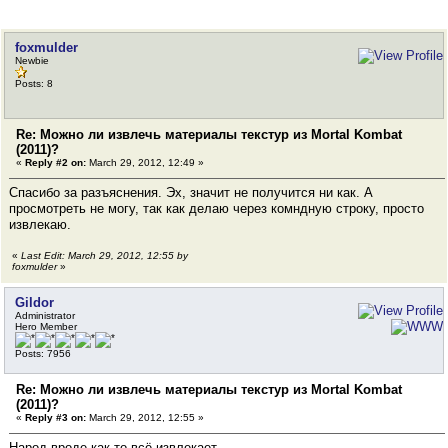
foxmulder
Newbie
Posts: 8
Re: Можно ли извлечь материалы текстур из Mortal Kombat
(2011)?
«
Reply #2 on:
March 29, 2012, 12:49 »
Спасибо за разъяснения. Эх, значит не получится ни как. А
просмотреть не могу, так как делаю через комндную строку, просто
извлекаю.
«
Last Edit: March 29, 2012, 12:55 by
foxmulder
»
Gildor
Administrator
Hero Member
Posts: 7956
Re: Можно ли извлечь материалы текстур из Mortal Kombat
(2011)?
«
Reply #3 on:
March 29, 2012, 12:55 »
Народ вроде как-то всё извлекает.