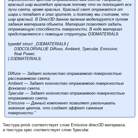
красный шар выглядит красным потому что он поглощает все
лучи света, кроме красных. Красный свет отражается от
шара и попадает в глаз зрителя, и поэтому мы считаем, что
шар красный. В Direct3D данное явление моделируется путем
задания материала объекта. Материал позволяет задать
отражающую способность поверхности. В коде материал
представляется с помощью структуры D3DMATERIAL9.
typedef struct _D3DMATERIAL9 {
D3DCOLORVALUE Diffuse, Ambient, Specular, Emissive;
float Power;
} D3DMATERIAL9;
Diffuse — Задает количество отражаемого поверхностью
рассеиваемого света.
Ambient — Задает количество отражаемого поверхностью
фонового света.
Specular — Задает количество отражаемого поверхностью
отражаемого света.
Emissive — Данный компонент позволяет увеличивать
значения цветов, что создает эффект свечения
поверхности."
Текстура pmsk соответствует слою Emissive direct3D материала.
а текстура spec соответствует слою Specular.