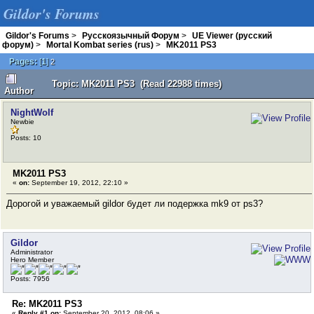
Gildor's Forums
Gildor's Forums
>
Русскоязычный Форум
>
UE Viewer (русский
форум)
>
Mortal Kombat series (rus)
>
MK2011 PS3
Pages:
[
1
]
2
Topic: MK2011 PS3 (Read 22988 times)
Author
NightWolf
Newbie
Posts: 10
MK2011 PS3
«
on:
September 19, 2012, 22:10 »
Дорогой и уважаемый gildor будет ли подержка mk9 от ps3?
Gildor
Administrator
Hero Member
Posts: 7956
Re: MK2011 PS3
«
Reply #1 on:
September 20, 2012, 08:06 »