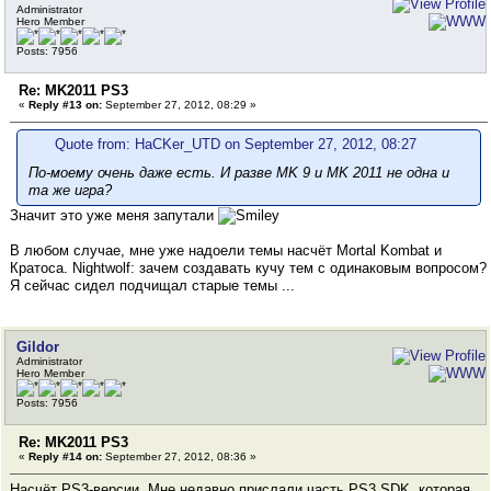
Administrator
Hero Member
Posts: 7956
Re: MK2011 PS3
«
Reply #13 on:
September 27, 2012, 08:29 »
Quote from: HaCKer_UTD on September 27, 2012, 08:27
По-моему очень даже есть. И разве MK 9 и MK 2011 не одна и
та же игра?
Значит это уже меня запутали
В любом случае, мне уже надоели темы насчёт Mortal Kombat и
Кратоса. Nightwolf: зачем создавать кучу тем с одинаковым вопросом?
Я сейчас сидел подчищал старые темы ...
Gildor
Administrator
Hero Member
Posts: 7956
Re: MK2011 PS3
«
Reply #14 on:
September 27, 2012, 08:36 »
Насчёт PS3-версии. Мне недавно прислали часть PS3 SDK, которая