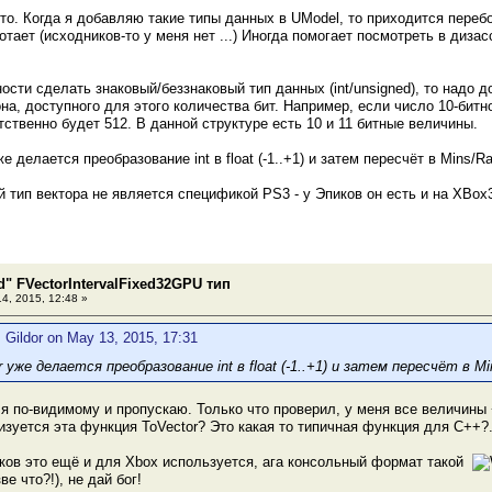
то. Когда я добавляю такие типы данных в UModel, то приходится переб
отает (исходников-то у меня нет ...) Иногда помогает посмотреть в диза
ости сделать знаковый/беззнаковый тип данных (int/unsigned), то надо 
а, доступного для этого количества бит. Например, если число 10-битное
ственно будет 512. В данной структуре есть 10 и 11 битные величины.
же делается преобразование int в float (-1..+1) и затем пересчёт в Mins/R
й тип вектора не является спецификой PS3 - у Эпиков он есть и на XBox
d" FVectorIntervalFixed32GPU тип
4, 2015, 12:48 »
 Gildor on May 13, 2015, 17:31
r уже делается преобразование int в float (-1..+1) и затем пересчёт в M
ь я по-видимому и пропускаю. Только что проверил, у меня все величины
лизуется эта функция ToVector? Это какая то типичная функция для С++?
иков это ещё и для Xbox используется, ага консольный формат такой
е что?!), не дай бог!