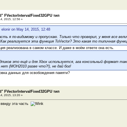
d" FVectorIntervalFixed32GPU тип
4, 2015, 12:56 »
 elonir on May 14, 2015, 12:48
асть я по-видимому и пропускаю. Только что проверил, у меня все вел
. Как реализуется эта функция ToVector? Это какая то типичная функц
ия реализована в самом классе. И даже в моём ответе она есть.
 Эпиков это ещё и для Xbox используется, ага консольный формат та
 нет (MOH2010 разве что?!), не дай бог!
ковка данных для освобождения памяти?
d" FVectorIntervalFixed32GPU тип
4, 2015, 13:20 »
 ввиду эта часть