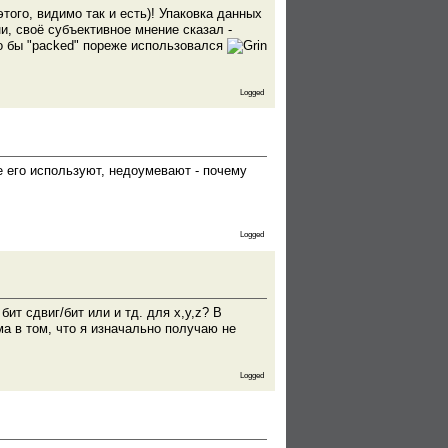
того, видимо так и есть)! Упаковка данных
и, своё субъективное мнение сказал -
то бы "packed" пореже использовался
Logged
 его используют, недоумевают - почему
Logged
ит сдвиг/бит или и тд. для x,y,z? В
ма в том, что я изначально получаю не
Logged