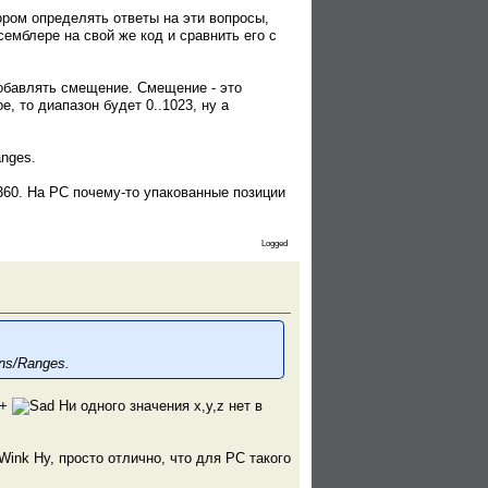
ором определять ответы на эти вопросы,
ссемблере на свой же код и сравнить его с
добавлять смещение. Смещение - это
, то диапазон будет 0..1023, ну а
anges.
360. На PC почему-то упакованные позиции
Logged
ins/Ranges.
 +
Ни одного значения x,y,z нет в
.
Ну, просто отлично, что для PC такого