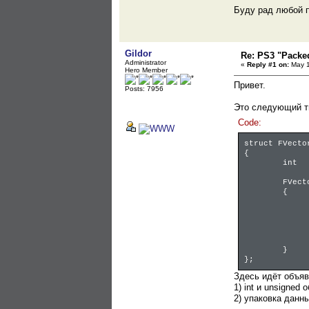
Буду рад любой п
Gildor
Re: PS3 "Packe
Administrator
«
Reply #1 on:
May 1
Hero Member
Привет.
Posts: 7956
Это следующий ти
Code:
struct FVecto
{
int
FVect
{
}
};
Здесь идёт объяв
1) int и unsigne
2) упаковка данн