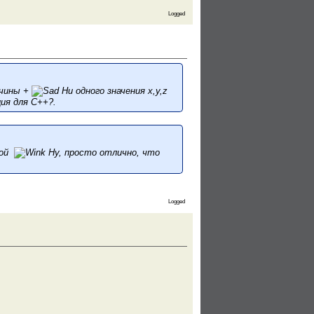
Logged
ичины +
Ни одного значения x,y,z
ия для С++?.
кой
Ну, просто отлично, что
Logged