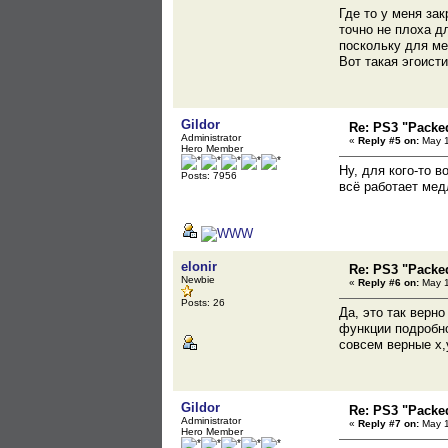
Где то у меня за
точно не плоха д
поскольку для ме
Вот такая эгоист
Gildor
Re: PS3 "Packe
Administrator
«
Reply #5 on:
May 1
Hero Member
Ну, для кого-то
Posts: 7956
всё работает мед
elonir
Re: PS3 "Packe
Newbie
«
Reply #6 on:
May 1
Posts: 26
Да, это так верн
функции подробно
совсем верные x,y
Gildor
Re: PS3 "Packe
Administrator
«
Reply #7 on:
May 1
Hero Member