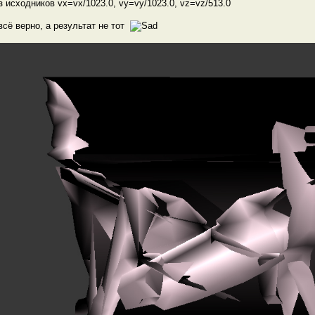
з исходников vx=vx/1023.0, vy=vy/1023.0, vz=vz/513.0
сё верно, а результат не тот