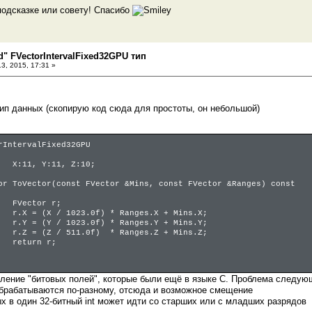
одсказке или совету! Спасибо
d" FVectorIntervalFixed32GPU тип
3, 2015, 17:31 »
п данных (скопирую код сюда для простоты, он небольшой)
rIntervalFixed32GPU
X:11, Y:11, Z:10;
or ToVector(const FVector &Mins, const FVector &Ranges) const
FVector r;
r.X = (X / 1023.0f) * Ranges.X + Mins.X;
r.Y = (Y / 1023.0f) * Ranges.Y + Mins.Y;
r.Z = (Z / 511.0f) * Ranges.Z + Mins.Z;
return r;
ление "битовых полей", которые были ещё в языке C. Проблема следую
d обрабатываются по-разному, отсюда и возможное смещение
ых в один 32-битный int может идти со старших или с младших разрядов