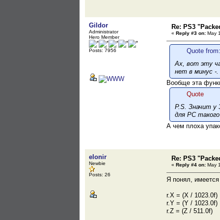
Gildor
Re: PS3 "Packe
Administrator
«
Reply #3 on:
May 1
Hero Member
Quote from:
Posts: 7956
Ах, вот эту ч
нет в минус -
Вообще эта функц
Quote
P.S. Значит у
для PC такого
А чем плоха упа
elonir
Re: PS3 "Packe
Newbie
«
Reply #4 on:
May 1
Posts: 26
Я понял, имеется
r.X = (X / 1023.0f)
r.Y = (Y / 1023.0f)
r.Z = (Z / 511.0f)