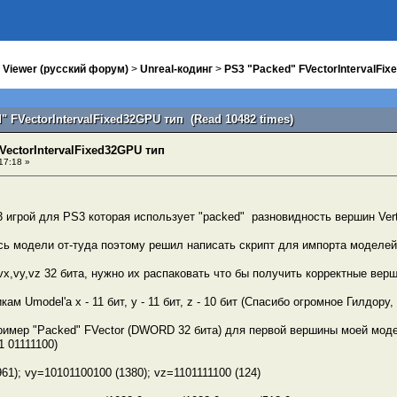
 Viewer (русский форум)
>
Unreal-кодинг
>
PS3 "Packed" FVectorIntervalFi
" FVectorIntervalFixed32GPU тип (Read 10482 times)
VectorIntervalFixed32GPU тип
17:18 »
 игрой для PS3 которая использует "packed" разновидность вершин Ver
ь модели от-туда поэтому решил написать скрипт для импорта моделей
vx,vy,vz 32 бита, нужно их распаковать что бы получить корректные ве
ам Umodel'a x - 11 бит, y - 11 бит, z - 10 бит (Спасибо огромное Гилдор
ример "Packed" FVector (DWORD 32 бита) для первой вершины моей модели
1 01111100)
61); vy=10101100100 (1380); vz=1101111100 (124)