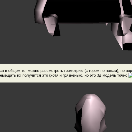
я в общем-то, можно рассмотреть геометрию (с горем по полам), но ве
емещать их получится это (хотя и грязненько, но это 3д модель точно