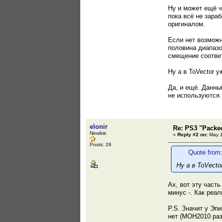
Ну и может ещё ч
пока всё не зараб
оригиналом.
Если нет возможн
половина диапазон
смещение соответ
Ну а в ToVector у
Да, и ещё. Данны
не используются.
elonir
Re: PS3 "Packe
Newbie
«
Reply #2 on:
May 1
Posts: 26
Quote from:
Ну а в ToVecto
Ах, вот эту част
минус -. Как реа
P.S. Значит у Эп
нет (MOH2010 разв