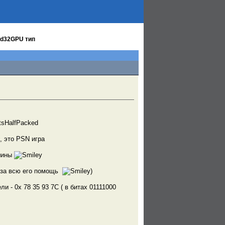
xed32GPU тип
tsHalfPacked
, это PSN игра
ршины
у, за всю его помощь
)
 - 0x 78 35 93 7C ( в битах 01111000