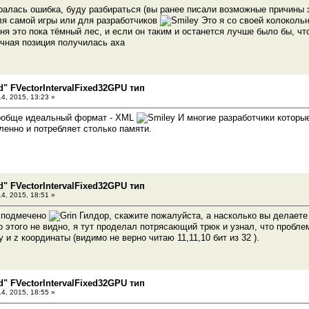
кралась ошибка, буду разбираться (вы ранее писали возможные причины э
ля самой игры или для разработчиков
Это я со своей колокольн
ня это пока тёмный лес, и если он таким и останется лучше было бы, ч
ичная позиция получилась аха
d" FVectorIntervalFixed32GPU тип
4, 2015, 13:23 »
 вообще идеальный формат - XML
И многие разработчики которые
ленно и потребляет столько памяти.
d" FVectorIntervalFixed32GPU тип
4, 2015, 18:51 »
о подмечено
Гилдор, скажите пожалуйста, а насколько вы делаете б
 этого не видно, я тут проделал потрясающий трюк и узнал, что пробле
 и z координаты (видимо не верно читаю 11,11,10 бит из 32 ).
d" FVectorIntervalFixed32GPU тип
4, 2015, 18:55 »