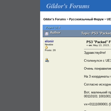
Gildor's Forums
Gildor's Forums
>
Русскоязычный Форум
>
UE
Pages:
[
1
]
2
Author
Topic: PS3 "Packed
elonir
PS3 "Packed" F
Newbie
«
on:
May 13, 2015, 
Posts: 26
Здравствуйте!
Столкнулся с UE3
Очень понравилис
На 3 координаты 
Согласно исходник
Вот, маленький п
00110101 1001001
vx=01111000001 (9