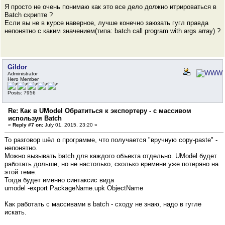
Я просто не очень понимаю как это все дело должно итрироваться в
Batch скрипте ?
Если вы не в курсе наверное, лучше конечно заюзать гугл правда
непонятно с каким значением(типа: batch call program with args array) ?
Gildor
Administrator
Hero Member
Posts: 7956
Re: Как в UModel Обратиться к экспортеру - с массивом
используя Batch
«
Reply #7 on:
July 01, 2015, 23:20 »
То разговор шёл о программе, что получается "вручную copy-paste" -
непонятно.
Можно вызывать batch для каждого объекта отдельно. UModel будет
работать дольше, но не настолько, сколько времени уже потеряно на
этой теме.
Тогда будет именно синтаксис вида
umodel -export PackageName.upk ObjectName
Как работать с массивами в batch - сходу не знаю, надо в гугле
искать.