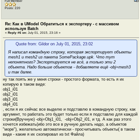
Full Member
Posts: 220
Re: Как в UModel Обратиться к экспортеру - с массивом
используя Batch
«
Reply #6 on:
July 01, 2015, 23:16 »
Quote from: Gildor on July 01, 2015, 23:02
Я написал командную строку, которая экспортирует объекты
mesh1 и mesh2 из пакета SomePackage.upk. Что тут
непонятного? Экспортируется не всё, а только эти 2
объекта. Надо больше объектов - добавляете ещё -obj=mesh3
и так далее.
ну так поять же у меня строки - простого формата, то есть я их
копирую в таком виде:
obj1_i01
obj2_i01
obj3_i01
obj4_i01
, если я их сейчас все выделю и подставлю в командную строку, как
аргумент, то работать это будет только если я подставлю для каждой
строки(Вручную) -obj=Obj1_i01, -obj=Obj2_i01, и тд. А как раз этого
хочется избежать(ибо это все в ручную делать надо, а объектов
"море"), желательно автоматически - просчитывать объекты( в таком
виде - какие я их скопировал из txt Файла)