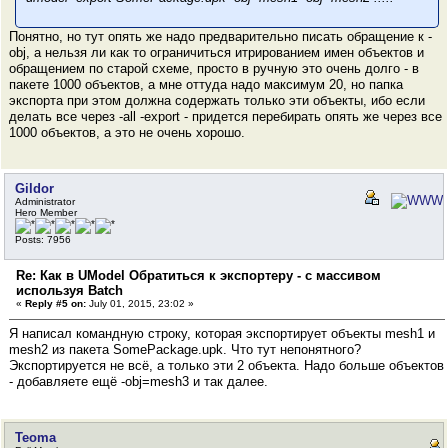
Понятно, но тут опять же надо предварительно писать обращение к -
obj, а нельзя ли как то ограничиться итрированием имен объектов и
обращением по старой схеме, просто в ручную это очень долго - в
пакете 1000 объектов, а мне оттуда надо максимум 20, но папка
экспорта при этом должна содержать только эти объекты, ибо если
делать все через -all -export - придется перебирать опять же через все
1000 объектов, а это не очень хорошо.
Gildor
Administrator
Hero Member
Posts: 7956
Re: Как в UModel Обратиться к экспортеру - с массивом
используя Batch
«
Reply #5 on:
July 01, 2015, 23:02 »
Я написал командную строку, которая экспортирует объекты mesh1 и
mesh2 из пакета SomePackage.upk. Что тут непонятного?
Экспортируется не всё, а только эти 2 объекта. Надо больше объектов
- добавляете ещё -obj=mesh3 и так далее.
Teoma