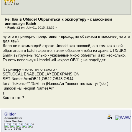
Posts: 220
Re: Как в UModel Обратиться к экспортеру - с массивом
используя Batch
«
Reply #2 on:
July 01, 2015, 22:32 »
ну это я примерно представил - проход по объектом в массиве( но это
для явы)
Дело не в коммандой строке Umodel как таковой, а в том как к ней
обратиться в batch скрипте, таким образом чтобы из архив UTX/UKX
Были выгружены только - указанные мною объекты, и их несколько.
То есть используя Umodel -all -export OBJ1 ; не подойдет.
К примеру что-то типо такого -
SETLOCAL ENABLEDELAYEDEXPANSION
SET NamesArr=OBJ1,OBJ2,OBJ3,OBJ4
for /f "tokens=*" %%f in (NamesArr "непонятно как тут")do (
umodel -all -export NamesArr
)
Как то так ?
Gildor
Administrator
Hero Member
Posts: 7956