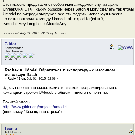
Этот массив представляет собой имена моделей внутри архив
Unreal(UKX,UTX), каким образом через Batch я могу сделать так чтобы
Umodel по очереди выгружал все эти модели, используя массив.
То есть повторял команду Umodel -all -export for(int i=0;
i<modelsArry.Length;i++)ModelsArry
..
«
Last Edit: July 01, 2015, 22:04 by Teoma
»
Gildor
Administrator
Hero Member
Posts: 7956
Re: Как в UModel Обратиться к экспортеру - с массивом
используя Batch
«
Reply #1 on:
July 01, 2015, 22:09 »
Здесь непонятная смесь каких-то языков программирования с
командной строкой UModel, в общем - ничего не понятно.
Почитай здесь:
http://www.gildor.org/projects/umodel
(ищи внизу "Командная строка")
Teoma
Full Member