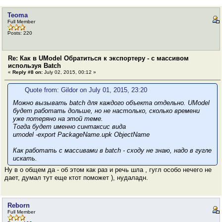
Teoma
Full Member
Posts: 220
Re: Как в UModel Обратиться к экспортеру - с массивом
используя Batch
«
Reply #8 on:
July 02, 2015, 00:12 »
Quote from: Gildor on July 01, 2015, 23:20
Можно вызывать batch для каждого объекта отдельно. UModel
будет работать дольше, но не настолько, сколько времени
уже потеряно на этой теме.
Тогда будет именно синтаксис вида
umodel -export PackageName.upk ObjectName
Как работать с массивами в batch - сходу не знаю, надо в гугле
искать.
Ну в о общем да - об этом как раз и речь шла , гугл особо нечего не
дает, думал тут еще ктот поможет ), нудаладн.
Reborn
Full Member