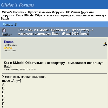
Gildor's Forums
Gildor's Forums
>
Русскоязычный Форум
>
UE Viewer (русский
форум)
>
Как в UModel Обратиться к экспортеру - с массивом используя
Batch
Pages:
[
1
]
Topic: Как в UModel Обратиться к экспортеру - с
массивом используя Batch (Read 6030 times)
Author
Teoma
Full Member
Posts: 220
Как в UModel Обратиться к экспортеру - с массивом используя
Batch
«
on:
July 01, 2015, 22:00 »
У меня есть массив объектов
modelsArry=[
A,
B,
C,
D,
E,
F,
]