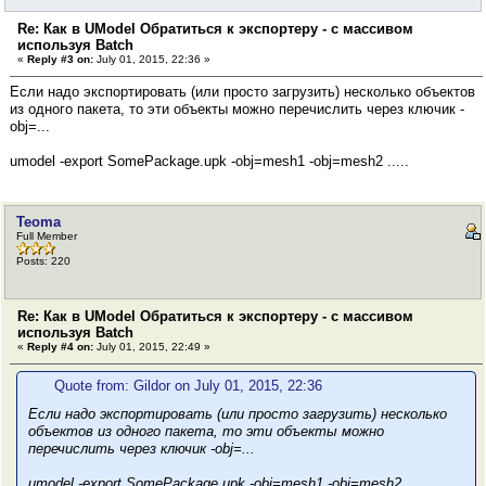
Re: Как в UModel Обратиться к экспортеру - с массивом
используя Batch
«
Reply #3 on:
July 01, 2015, 22:36 »
Если надо экспортировать (или просто загрузить) несколько объектов
из одного пакета, то эти объекты можно перечислить через ключик -
obj=...
umodel -export SomePackage.upk -obj=mesh1 -obj=mesh2 .....
Teoma
Full Member
Posts: 220
Re: Как в UModel Обратиться к экспортеру - с массивом
используя Batch
«
Reply #4 on:
July 01, 2015, 22:49 »
Quote from: Gildor on July 01, 2015, 22:36
Если надо экспортировать (или просто загрузить) несколько
объектов из одного пакета, то эти объекты можно
перечислить через ключик -obj=...
umodel -export SomePackage.upk -obj=mesh1 -obj=mesh2 .....