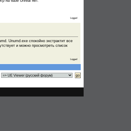
р на базе Unreal нет.
Logged
umd. Unumd.exe спокойно экстрактит все
утствует и можно просмотреть список
Logged