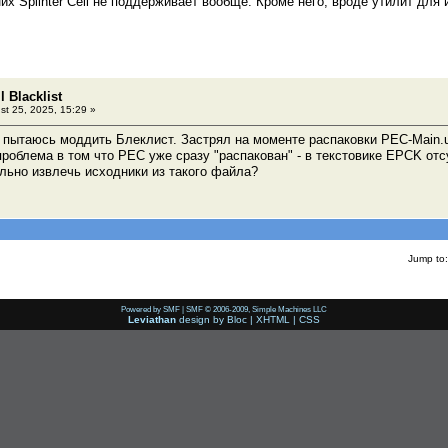
х Splinter Cell не поддерживает вообще. Кроме него, вроде утилит для иг
l Blacklist
t 25, 2025, 15:29 »
я пытаюсь моддить Блеклист. Застрял на моменте распаковки PEC-Main.
роблема в том что PEC уже сразу "распакован" - в текстовике EPCK отс
льно извлечь исходники из такого файла?
Jump to:
Powered by SMF
|
SMF © 2006-2009, Simple Machines LLC
Leviathan
design by
Bloc
|
XHTML
|
CSS