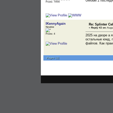
UModel 2 последни
Posts: 7956
IKennyAgain
Re: Splinter Cel
Newbie
«
Reply #2 on:
Augus
Posts: 4
2025 на дворе а 
остальные юмд, п
файлов. Как праи
Pages:
[
1
]