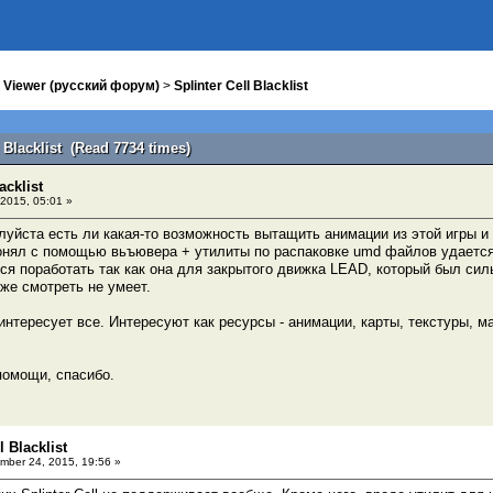
 Viewer (русский форум)
>
Splinter Cell Blacklist
l Blacklist (Read 7734 times)
acklist
2015, 05:01 »
уйста есть ли какая-то возможность вытащить анимации из этой игры и и
онял с помощью вьъювера + утилиты по распаковке umd файлов удается 
ся поработать так как она для закрытого движка LEAD, который был силь
же смотреть не умеет.
интересует все. Интересуют как ресурсы - анимации, карты, текстуры, ма
помощи, спасибо.
l Blacklist
ber 24, 2015, 19:56 »