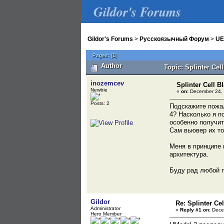
Gildor's Forums
Gildor's Forums
>
Русскоязычный Форум
>
UE
Pages:
[
1
]
Author
Topic: Splinter Cel
inozemcev
Splinter Cell Bl
Newbie
«
on:
December 24, 
Posts: 2
Подскажите пожал
4? Насколько я п
особенно получит
Сам вьювер их то
Меня в принципе 
архитектура.
Буду рад любой 
Gildor
Re: Splinter Cel
Administrator
«
Reply #1 on:
Decem
Hero Member