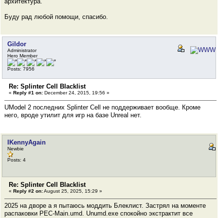
архитектура.
Буду рад любой помощи, спасибо.
Gildor
Administrator
Hero Member
Posts: 7956
Re: Splinter Cell Blacklist
«
Reply #1 on:
December 24, 2015, 19:56 »
UModel 2 последних Splinter Cell не поддерживает вообще. Кроме
него, вроде утилит для игр на базе Unreal нет.
IKennyAgain
Newbie
Posts: 4
Re: Splinter Cell Blacklist
«
Reply #2 on:
August 25, 2025, 15:29 »
2025 на дворе а я пытаюсь моддить Блеклист. Застрял на моменте
распаковки PEC-Main.umd. Unumd.exe спокойно экстрактит все