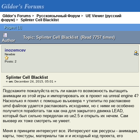
Gildor's Forums
Gildor's Forums
>
Русскоязычный Форум
>
UE Viewer (русский
форум)
>
Splinter Cell Blacklist
Pages:
[
1
]
Topic: Splinter Cell Blacklist (Read 7757 times)
Author
inozemcev
Newbie
Posts: 2
Splinter Cell Blacklist
«
on:
December 24, 2015, 05:01 »
Подскажите пожалуйста есть ли какая-то возможность вытащить
анимации из этой игры и импортировать их в проект на unreal engine 4?
Насколько я понял с помощью вьъювера + утилиты по распаковке
umd файлов удается распаковать исходники, но с ними не особенно
получится поработать так как она для закрытого движка LEAD,
который был сильно переделан из ue2.5 и открыть их нечем. Сам
вьювер их тоже смотреть не умеет.
Меня в принципе интересует все. Интересуют как ресурсы - анимации,
карты, текстуры, материалы так и и исходный код проекта, его