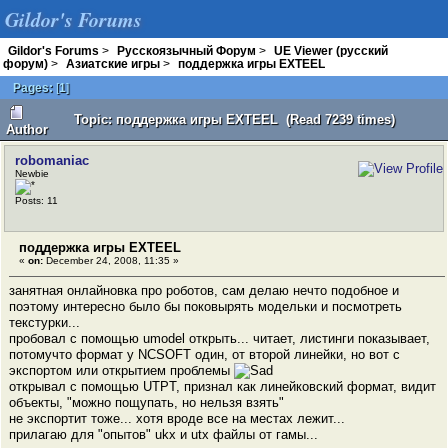
Gildor's Forums
Gildor's Forums
>
Русскоязычный Форум
>
UE Viewer (русский
форум)
>
Азиатские игры
>
поддержка игры EXTEEL
Pages:
[
1
]
Topic: поддержка игры EXTEEL (Read 7239 times)
Author
robomaniac
Newbie
Posts: 11
поддержка игры EXTEEL
«
on:
December 24, 2008, 11:35 »
занятная онлайновка про роботов, сам делаю нечто подобное и
поэтому интересно было бы поковырять модельки и посмотреть
текстурки...
пробовал с помощью umodel открыть... читает, листинги показывает,
потомучто формат у NCSOFT один, от второй линейки, но вот с
экспортом или открытием проблемы
открывал с помощью UTPT, признал как линейковский формат, видит
объекты, "можно пощупать, но нельзя взять"
не экспортит тоже... хотя вроде все на местах лежит...
прилагаю для "опытов" ukx и utx файлы от гамы...