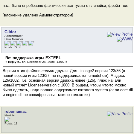
п.с.: было опробовано фактически все тулзы от линейки, фрейа тож
[вложение удалено Администратором]
Gildor
Administrator
Hero Member
Posts: 7956
Re: поддержка игры EXTEEL
«
Reply #1 on:
December 24, 2008, 13:02 »
Версия этих файлов
сильно
другая. Для Lineage2 версия 123/36 (в
новой версии игры 123/37, не поддерживается umodel-ом). А здесь -
126/1002. Т.е. основная версия движка новее (126), плюс начали
новый отсчёт LicenseeVersion с 1000. В общем, чтобы что-то можно
было сделать, надо полное содержимое каталога system (если core.dll
и engine.dll не зашифрованы - можно только их).
robomaniac
Newbie
Posts: 11