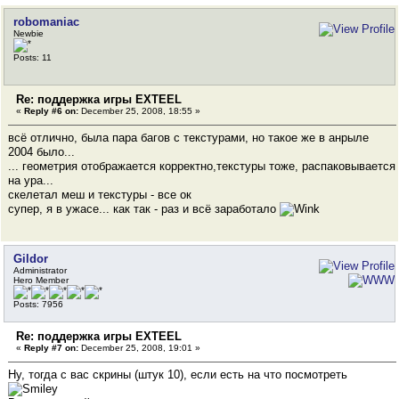
robomaniac
Newbie
Posts: 11
Re: поддержка игры EXTEEL
«
Reply #6 on:
December 25, 2008, 18:55 »
всё отлично, была пара багов с текстурами, но такое же в анрыле
2004 было...
... геометрия отображается корректно,текстуры тоже, распаковывается
на ура...
скелетал меш и текстуры - все ок
супер, я в ужасе... как так - раз и всё заработало
Gildor
Administrator
Hero Member
Posts: 7956
Re: поддержка игры EXTEEL
«
Reply #7 on:
December 25, 2008, 19:01 »
Ну, тогда с вас скрины (штук 10), если есть на что посмотреть