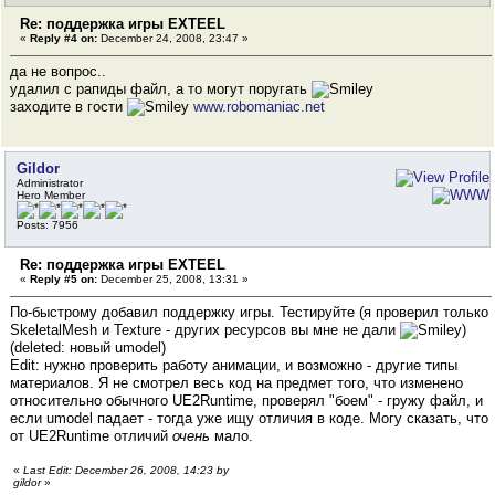
Re: поддержка игры EXTEEL
«
Reply #4 on:
December 24, 2008, 23:47 »
да не вопрос..
удалил с рапиды файл, а то могут поругать
заходите в гости
www.robomaniac.net
Gildor
Administrator
Hero Member
Posts: 7956
Re: поддержка игры EXTEEL
«
Reply #5 on:
December 25, 2008, 13:31 »
По-быстрому добавил поддержку игры. Тестируйте (я проверил только
SkeletalMesh и Texture - других ресурсов вы мне не дали
)
(deleted: новый umodel)
Edit: нужно проверить работу анимации, и возможно - другие типы
материалов. Я не смотрел весь код на предмет того, что изменено
относительно обычного UE2Runtime, проверял "боем" - гружу файл, и
если umodel падает - тогда уже ищу отличия в коде. Могу сказать, что
от UE2Runtime отличий
очень
мало.
«
Last Edit: December 26, 2008, 14:23 by
gildor
»