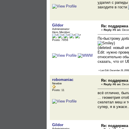
удалил с рапиды 
заходите в гости
Gildor
Re: поддержка
Administrator
«
Reply #5 on:
Decem
Hero Member
По-быстрому доба
Posts: 7956
)
(deleted: новый u
Edit: нужно пров
относительно обы
сказать, что от 
«
Last Edit: December 26, 2008,
robomaniac
Re: поддержка
Newbie
«
Reply #6 on:
Decem
Posts: 11
всё отлично, была
... геометрия ото
скелетал меш и т
супер, я в ужасе.
Gildor
Re: поддержка
Administrator