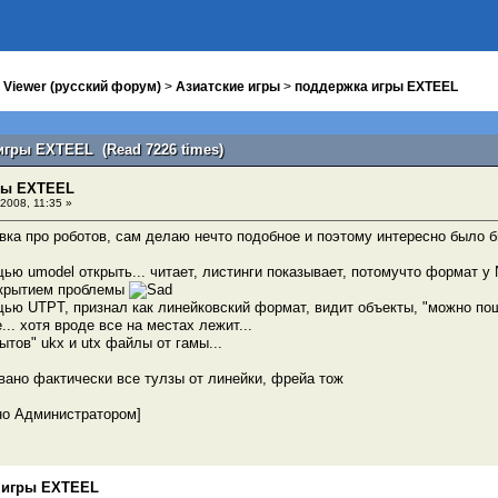
 Viewer (русский форум)
>
Азиатские игры
>
поддержка игры EXTEEL
игры EXTEEL (Read 7226 times)
ры EXTEEL
2008, 11:35 »
вка про роботов, сам делаю нечто подобное и поэтому интересно было 
ью umodel открыть... читает, листинги показывает, потомучто формат у 
ткрытием проблемы
ью UTPT, признал как линейковский формат, видит объекты, "можно пощ
... хотя вроде все на местах лежит...
ытов" ukx и utx файлы от гамы...
овано фактически все тулзы от линейки, фрейа тож
но Администратором]
 игры EXTEEL