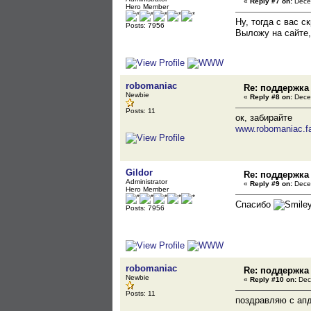
«
Reply #7 on:
Decem
Hero Member
Ну, тогда с вас с
Posts: 7956
Выложу на сайте,
robomaniac
Re: поддержка
Newbie
«
Reply #8 on:
Decem
Posts: 11
ок, забирайте
www.robomaniac.fat
Gildor
Re: поддержка
Administrator
«
Reply #9 on:
Decem
Hero Member
Спасибо
Posts: 7956
robomaniac
Re: поддержка
Newbie
«
Reply #10 on:
Dec
Posts: 11
поздравляю с ап