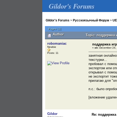
Gildor's Forums
Gildor's Forums
>
Русскоязычный Форум
>
UE
Pages:
[
1
]
Author
Topic: поддержка 
robomaniac
поддержка иг
Newbie
«
on:
December 24, 
Posts: 11
занятная онлайно
текстурки...
пробовал с помощ
экспортом или о
открывал с помощ
не экспортит тоже
прилагаю для "оп
п.с.: было опроб
[вложение удале
Gildor
Re: поддержка