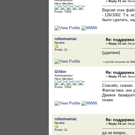
Administrator
«
Reply #1 on:
Decem
Hero Member
Версия этих фай
Posts: 7956
- 126/1002. Т.е. 
было сделать, над
robomaniac
Re: поддержка
Newbie
«
Reply #2 on:
Decem
Posts: 11
(удалено)
«
Last Edit: December 24, 2008,
Gildor
Re: поддержка
Administrator
«
Reply #3 on:
Decem
Hero Member
Спасибо, скачал.
Posts: 7956
Фантастика: оно 
Движок базируетс
позже.
robomaniac
Re: поддержка
Newbie
«
Reply #4 on:
Decem
Posts: 11
да не вопрос..