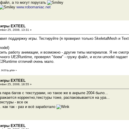
файл, а то могут поругать
www.robomaniac.net
 игры EXTEEL
ber 25, 2008, 13:31 »
вил поддержку игры. Тестируйте (я проверил только SkeletalMesh и Text
model)
ерить работу анимации, и возможно - другие типы материалов. Я не смотр
чного UE2Runtime, проверял "боем" - гружу файл, и если umodel падает 
UE2Runtime отличий
очень
мало.
 14:23 by gildor
»
 игры EXTEEL
ber 25, 2008, 18:55 »
 пара багов с текстурами, но такое же в анрыле 2004 было...
бражается корректно,текстуры тоже, распаковывается на ура...
екстуры - все ок
.. как так - раз и всё заработало
 игры EXTEEL