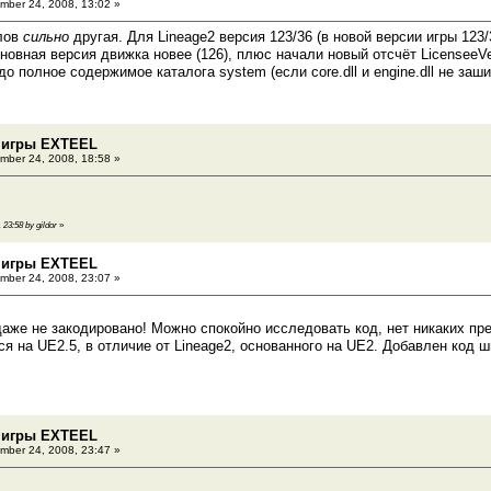
ber 24, 2008, 13:02 »
лов
сильно
другая. Для Lineage2 версия 123/36 (в новой версии игры 123
основная версия движка новее (126), плюс начали новый отсчёт LicenseeV
о полное содержимое каталога system (если core.dll и engine.dll не заш
 игры EXTEEL
ber 24, 2008, 18:58 »
 23:58 by gildor
»
 игры EXTEEL
ber 24, 2008, 23:07 »
даже не закодировано! Можно спокойно исследовать код, нет никаких пр
я на UE2.5, в отличие от Lineage2, основанного на UE2. Добавлен код
 игры EXTEEL
ber 24, 2008, 23:47 »