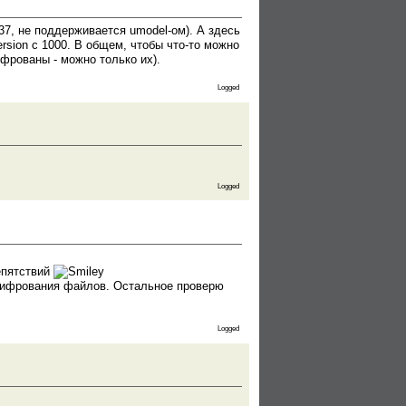
/37, не поддерживается umodel-ом). А здесь
ersion с 1000. В общем, чтобы что-то можно
ифрованы - можно только их).
Logged
Logged
епятствий
 шифрования файлов. Остальное проверю
Logged