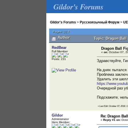
Gildor's Forums
Gildor's Forums
>
Русскоязычный Форум
>
UE
Pages:
[
1
]
2
Author
Topic: Dragon Ball
RedBear
Dragon Ball Fi
Full Member
«
on:
October 07, 2
Posts: 231
Здравствуйте, Ги
На днях пытался 
Проблема заключа
Удалить эти шелл
https://www.you
Очередной раз у
Подскажите, нель
«
Last Edit: October 07, 2018, 
Gildor
Re: Dragon Ball
Administrator
«
Reply #1 on:
Octob
Hero Member