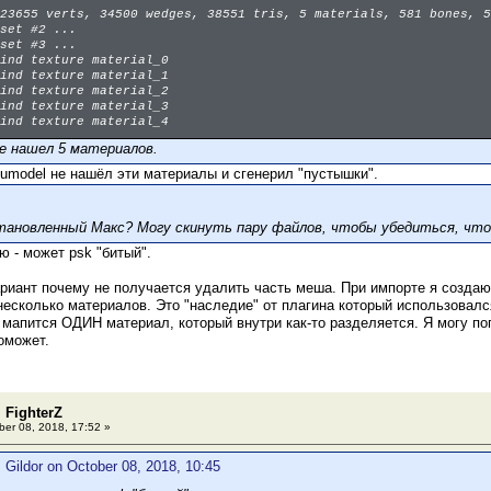
23655 verts, 34500 wedges, 38551 tris, 5 materials, 581 bones, 5
set #2 ...
set #3 ...
ind texture material_0
ind texture material_1
ind texture material_2
ind texture material_3
ind texture material_4
е нашел 5 материалов.
umodel не нашёл эти материалы и сгенерил "пустышки".
тановленный Макс? Могу скинуть пару файлов, чтобы убедиться, что 
ю - может psk "битый".
риант почему не получается удалить часть меша. При импорте я создаю "
несколько материалов. Это "наследие" от плагина который использовался 
 мапится ОДИН материал, который внутри как-то разделяется. Я могу п
оможет.
 FighterZ
er 08, 2018, 17:52 »
 Gildor on October 08, 2018, 10:45