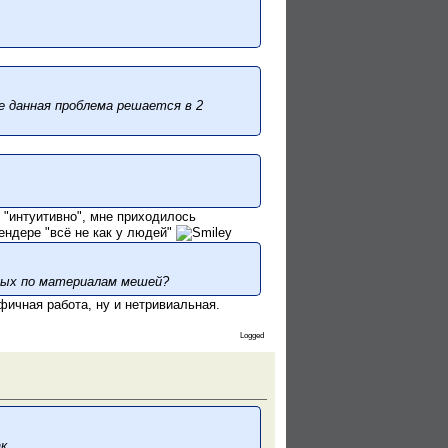
е данная проблема решается в 2
 "интуитивно", мне приходилось
ендере "всё не как у людей"
нных по материалам мешей?
фичная работа, ну и нетривиальная.
Logged
к.