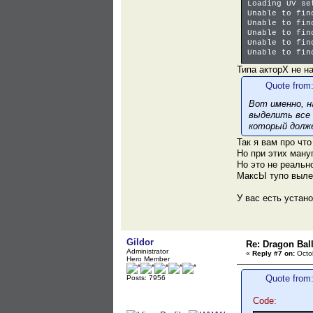
Loading UV se
Unable to fin
Unable to fin
Unable to fin
Unable to fin
Unable to fin
Типа акторХ не н
Quote from:
Вот именно, н
выделить все 
который долж
Так я вам про чт
Но при этих ману
Но это не реальн
МаксЫ тупо выле
У вас есть устан
Gildor
Re: Dragon Ball
Administrator
«
Reply #7 on:
Octob
Hero Member
Quote from
Posts: 7956
Code: