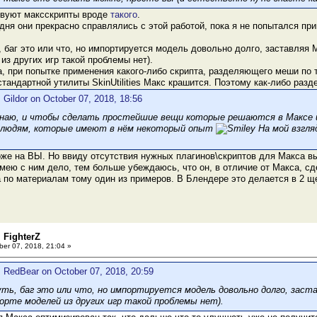
твуют максскрипты вроде
такого
.
дня они прекрасно справлялись с этой работой, пока я не попытался пр
 баг это или что, но импортируется модель довольно долго, заставляя М
из других игр такой проблемы нет).
, при попытке применения какого-либо скрипта, разделяющего меши по т
тандартной утилиты SkinUtilities Макс крашится. Поэтому как-либо раз
 Gildor on October 07, 2018, 18:56
знаю, и чтобы сделать простейшие вещи которые решаются в Максе и
 людям, которые имеют в нём некоторый опыт
На мой взгляд
же на ВЫ. Но ввиду отсутствия нужных плагинов\скриптов для Макса в
мею с ним дело, тем больше убеждаюсь, что он, в отличие от Макса, с
по материалам тому один из примеров. В Блендере это делается в 2 ще
 FighterZ
er 07, 2018, 21:04 »
: RedBear on October 07, 2018, 20:59
ть, баг это или что, но импортируется модель довольно долго, заст
порте моделей из других игр такой проблемы нет).