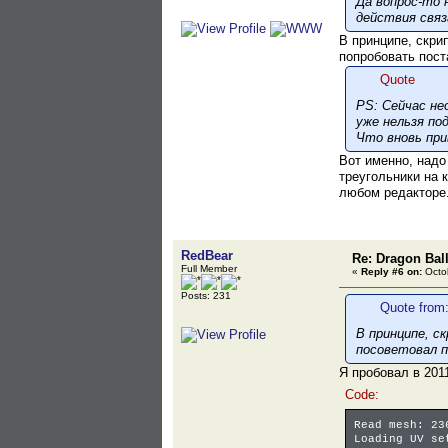
Да вопрос-то 
действия связ
В принципе, скри
попробовать пост
Quote
PS: Сейчас не
уже нельзя по
Что вновь при
Вот именно, надо
треугольники на 
любом редакторе
RedBear
Re: Dragon Ball
Full Member
«
Reply #6 on:
Octob
Posts: 231
Quote from:
В принципе, с
посоветовал п
Я пробовал в 2011
Code:
Read mesh: 23
Loading UV se