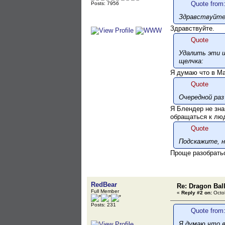
Quote from
Posts: 7956
Здравствуйте,
Здравствуйте.
Quote
Удалить эти ш
щелчка:
Я думаю что в Мак
Quote
Очередной раз
Я Блендер не зна
обращаться к лю
Quote
Подскажите, н
Проще разобратьс
RedBear
Re: Dragon Ball
Full Member
«
Reply #2 on:
Octob
Posts: 231
Quote from:
Я думаю что в