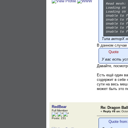
Read mesh: 
Loading UV 
Loading UV 
Unable to f
Unable to f
Unable to f
Unable to f
Unable to f
Типа акторХ н
В данном случае 
Quote
У вас есть ус
Давайте, посмотр
Есть ещё один ва
содержит в себе 
сути на весь меш
может быть это п
RedBear
Re: Dragon Ball
Full Member
«
Reply #8 on:
Octob
Posts: 231
Quote from: