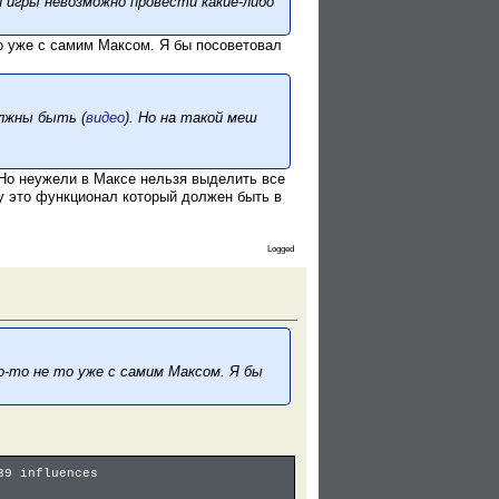
й игры невозможно провести какие-либо
 то уже с самим Максом. Я бы посоветовал
олжны быть (
видео
). Но на такой меш
 Но неужели в Максе нельзя выделить все
у это функционал который должен быть в
Logged
о-то не то уже с самим Максом. Я бы
39 influences