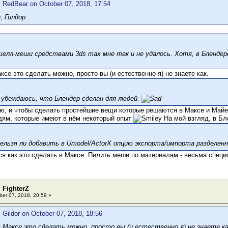
: RedBear on October 07, 2018, 17:54
 Гилдор.
елл-меши средствами 3ds max мне так и не удалось. Хотя, в Блендер
се это сделать можно, просто вы (и естественно я) не знаете как.
 убеждаюсь, что Блендер сделан для людей.
ю, и чтобы сделать простейшие вещи которые решаются в Максе и Майе
дям, которые имеют в нём некоторый опыт
На мой взгляд, в Бл
ельзя ли добавить в Umodel/ActorX опцию экспорта/импорта разделе
я как это сделать в Максе. Пилить меши по материалам - весьма специ
 FighterZ
er 07, 2018, 20:59 »
 Gildor on October 07, 2018, 18:56
 Максе это сделать можно, просто вы (и естественно я) не знаете ка