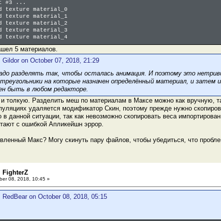
t #3 ...
d texture material_0
d texture material_1
d texture material_2
d texture material_3
d texture material_4
ашел 5 материалов.
 Gildor on October 07, 2018, 21:29
адо разделять так, чтобы осталась анимация. И поэтому это нетриви
треугольники на которые назначен определённый материал, и затем 
ен быть в любом редакторе.
о и толкую. Разделить меш по материалам в Максе можно как вручную, та
пуляциях удаляется модификатор Скин, поэтому прежде нужно скопиров
о в данной ситуации, так как невозможно скопировать веса импортирован
тают с ошибкой Апликейшн эррор.
овленный Макс? Могу скинуть пару файлов, чтобы убедиться, что пробле
 FighterZ
er 08, 2018, 10:45 »
: RedBear on October 08, 2018, 05:15