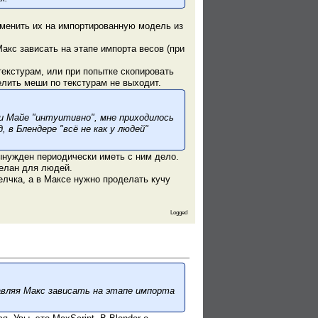
именить их на импортированную модель из
акс зависать на этапе импорта весов (при
екстурам, или при попытке скопировать
делить меши по текстурам не выходит.
 Майе "интуитивно", мне приходилось
, в Блендере "всё не как у людей"
ынужден периодически иметь с ним дело.
делан для людей.
лчка, а в Максе нужно проделать кучу
Logged
авляя Макс зависать на этапе импорта