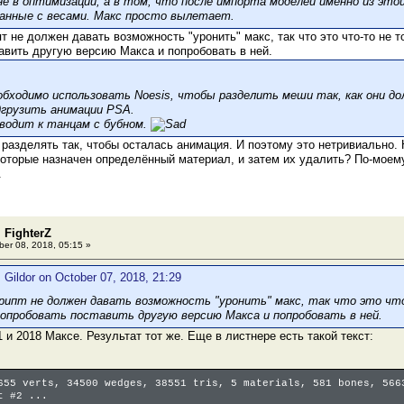
не в оптимизации, а в том, что после импорта моделей именно из это
анные с весами. Макс просто вылетает.
пт не должен давать возможность "уронить" макс, так что это что-то не
авить другую версию Макса и попробовать в ней.
обходимо использовать Noesis, чтобы разделить меши так, как они д
дгрузить анимации PSA.
водит к танцам с бубном.
 разделять так, чтобы осталась анимация. И поэтому это нетривиально.
которые назначен определённый материал, и затем их удалить? По-моем
.
 FighterZ
er 08, 2018, 05:15 »
 Gildor on October 07, 2018, 21:29
крипт не должен давать возможность "уронить" макс, так что это чт
опробовать поставить другую версию Макса и попробовать в ней.
 и 2018 Максе. Результат тот же. Еще в листнере есть такой текст:
655 verts, 34500 wedges, 38551 tris, 5 materials, 581 bones, 566
t #2 ...