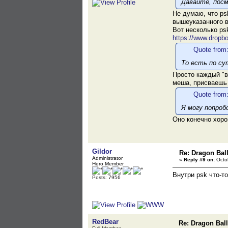
Давайте, посм
Не думаю, что ps
вышеуказанного в
Вот несколько ps
https://www.dro
Quote from:
То есть по су
Просто каждый "в
меша, присваешь 
Quote from:
Я могу попро
Оно конечно хоро
Gildor
Re: Dragon Ball
Administrator
«
Reply #9 on:
Octob
Hero Member
Внутри psk что-т
Posts: 7956
RedBear
Re: Dragon Ball