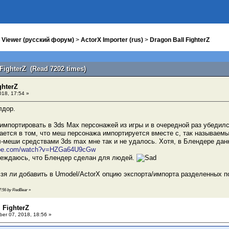
 Viewer (русский форум)
>
ActorX Importer (rus)
>
Dragon Ball FighterZ
 FighterZ (Read 7202 times)
ghterZ
018, 17:54 »
лдор.
импортировать в 3ds Max персонажей из игры и в очередной раз убедилс
ется в том, что меш персонажа импортируется вместе с, так называем
-меши средствами 3ds max мне так и не удалось. Хотя, в Блендере дан
tube.com/watch?v=HZGa64U9cGw
беждаюсь, что Блендер сделан для людей.
зя ли добавить в Umodel/ActorX опцию экспорта/импорта разделенных 
17:56 by RedBear
»
 FighterZ
er 07, 2018, 18:56 »