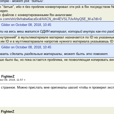
отрю - может psk "битый".
k "битые", ибо я без проблем конвертировал эти psk в fbx посредством N
идео.
k файлов с конвертированными fbx-аналогами:
pbox.com/sh/z9xfrabw6aca5cd/AACN_dm4EVSL7UvAhyQ5E_M-a?dl=0
 Gildor on October 08, 2018, 10:45
ти на весь меш мапится ОДИН материал, который внутри как-то раз
нутренний" в мультиматериале материал назначается по ID на указанн
им ID и в мултиматераиале напротив нужного материала указываешь ID
 Gildor on October 08, 2018, 10:45
бовать сделать раздельные материалы, может быть это поможет.
шо было бы, но пока остается проблема, не позволяющая копировать ве
 FighterZ
er 09, 2018, 11:57 »
о странное. Можно прислать мне оригиналы uasset чтобы я проверил экс
 FighterZ