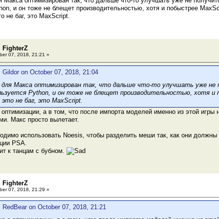
 Макса оптимизирован так, что дальше что-то улучшать уже не получится
hon, и он тоже не блещет производительностью, хотя и побыстрее MaxScr
 не баг, это MaxScript.
 FighterZ
er 07, 2018, 21:21 »
 Gildor on October 07, 2018, 21:04
для Макса оптимизирован так, что дальше что-то улучшать уже не п
ользуется Python, и он тоже не блещет производительностью, хотя и 
это не баг, это MaxScript.
в оптимизации, а в том, что после импорта моделей именно из этой игры
ми. Макс просто вылетает.
одимо использовать Noesis, чтобы разделить меши так, как они должны 
ации PSA.
ит к танцам с бубном.
 FighterZ
er 07, 2018, 21:29 »
: RedBear on October 07, 2018, 21:21