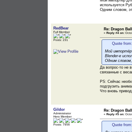
Мой импортёр для
используется Pyt
Одним словом, это
RedBear
Re: Dragon Ball
Full Member
«
Reply #4 on:
Octob
Posts: 231
Quote from:
Мой импортёр 
Blender-е исп
Одним словом, 
Да вопрос-то не 
связанные с веса
PS: Сейчас необх
подгрузить аним
Что вновь привод
Gildor
Re: Dragon Ball
Administrator
«
Reply #5 on:
Octob
Hero Member
Quote from
Posts: 7956