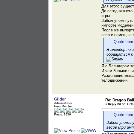
Для этого сущес
До сегодняшнего 
игры.
Забыл упомянуть,
импорте моделей 
После же импорта
веса с помощью с
Quote from:
Я Блендер не 
обращаться к
Я с Блендером то
И чем больше я и
Разделение меша 
телодвижений.
Gildor
Re: Dragon Ball
Administrator
«
Reply #3 on:
Octob
Hero Member
Quote from
Posts: 7956
Забыл упомяну
весов (при им