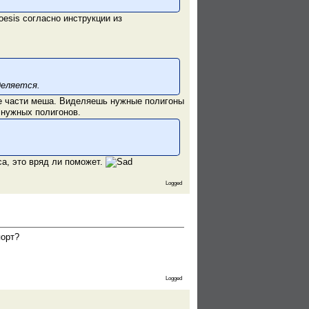
oesis согласно инструкции из
деляется.
ые части меша. Виделяешь нужные полигоны
 нужных полигонов.
са, это вряд ли поможет.
Logged
порт?
Logged