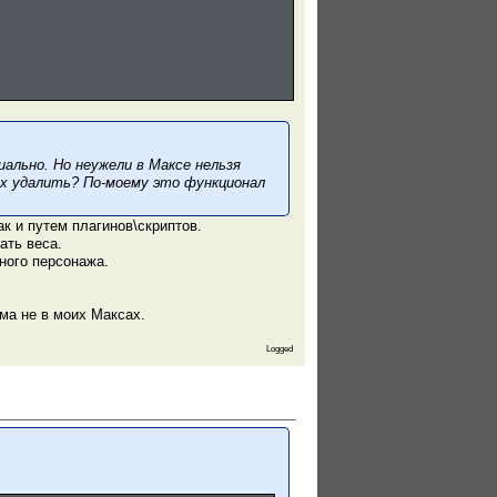
ально. Но неужели в Максе нельзя
их удалить? По-моему это функционал
к и путем плагинов\скриптов.
ать веса.
ного персонажа.
ма не в моих Максах.
Logged