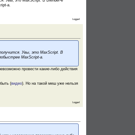
. Увы, это MaxScript. В Blender-е
ipt-а.
Logged
олучится. Увы, это MaxScript. В
побыстрее MaxScript-а.
 невозможно провести какие-либо действия
быть (
видео
). Но на такой меш уже нельзя
Logged