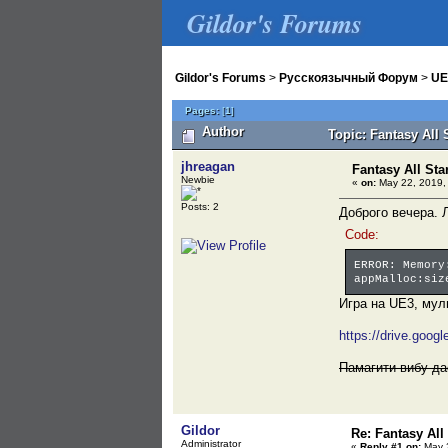
Gildor's Forums
Gildor's Forums
>
Русскоязычный Форум
>
UE
Pages:
[
1
]
Author
Topic: Fantasy All S
jhreagan
Fantasy All Star
Newbie
«
on:
May 22, 2019,
Posts: 2
Доброго вечера. 
Code:
ERROR: Memory
appMalloc:siz
Игра на UE3, мул
https://drive.goo
Памагити вибу д
Gildor
Re: Fantasy All 
Administrator
«
Reply #1 on:
May 2