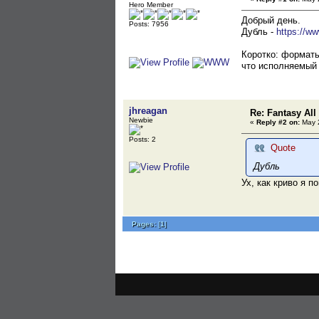
Hero Member
Добрый день.
Posts: 7956
Дубль -
https://ww
Коротко: форматы
что исполняемый 
jhreagan
Re: Fantasy All 
Newbie
«
Reply #2 on:
May 2
Posts: 2
Quote
Дубль
Ух, как криво я п
Pages:
[
1
]