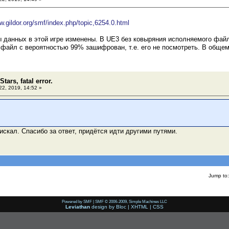
w.gildor.org/smf/index.php/topic,6254.0.html
 данных в этой игре изменены. В UE3 без ковыряния исполняемого файла
файл с вероятностью 99% зашифрован, т.е. его не посмотреть. В общем,
Stars, fatal error.
2, 2019, 14:52 »
оискал. Спасибо за ответ, придётся идти другими путями.
Jump to:
Powered by SMF
|
SMF © 2006-2009, Simple Machines LLC
Leviathan
design by
Bloc
|
XHTML
|
CSS