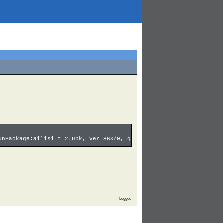
UnPackage:ailisi_t_2.upk, ver=868/0, game=ue3 <- UnPackage::Load
Logged