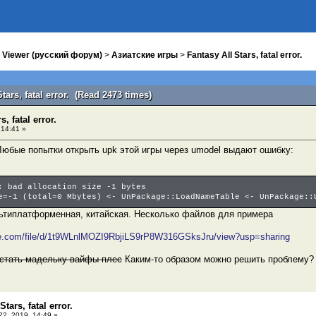
 Viewer (русский форум)
>
Азиатские игры
>
Fantasy All Stars, fatal error.
tars, fatal error. (Read 2473 times)
s, fatal error.
 14:41 »
Любые попытки открыть upk этой игры через umodel выдают ошибкy:
: bad allocation size -1 bytes
e=-1 (total=0 Mbytes) <- UnPackage::LoadNameTable <- UnPackage::
ьтиплатформенная, китайская. Несколько файлов для примера
gle.com/file/d/1t9WLnlMOZI9RbjiLS9rP8W316GSksJru/view?usp=sharing
астать мадельку вайфы плес
Каким-то образом можно решить проблему?
Stars, fatal error.
2, 2019, 14:49 »