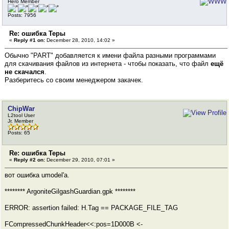
Hero Member
Posts: 7956
Re: ошибка Теры
«
Reply #1 on:
December 28, 2010, 14:02 »
Обычно "PART" добавляется к имени файла разными программами
для скачивания файлов из интернета - чтобы показать, что файл
ещё
не скачался
.
Разберитесь со своим менеджером закачек.
ChipWar
L2tool User
Jr. Member
Posts: 65
Re: ошибка Теры
«
Reply #2 on:
December 29, 2010, 07:01 »
вот ошибка umodel'a.
******** ArgoniteGilgashGuardian.gpk ********
ERROR: assertion failed: H.Tag == PACKAGE_FILE_TAG
FCompressedChunkHeader<<:pos=1D000B <-