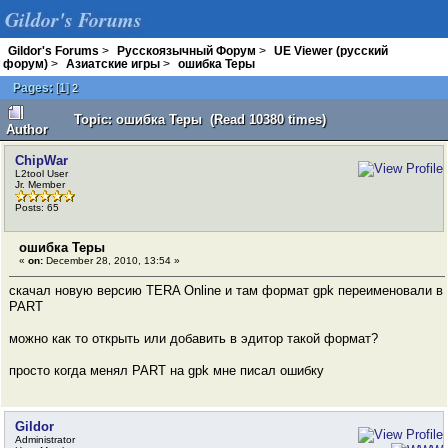
Gildor's Forums
Gildor's Forums
>
Русскоязычный Форум
>
UE Viewer (русский
форум)
>
Азиатские игры
>
ошибка Теры
Pages:
[
1
]
2
Topic: ошибка Теры (Read 10380 times)
Author
ChipWar
L2tool User
Jr. Member
Posts: 65
ошибка Теры
«
on:
December 28, 2010, 13:54 »
скачал новую версию TERA Online и там формат gpk переименовали в
PART
можно как то открыть или добавить в эдитор такой формат?
просто когда менял PART на gpk мне писал ошибку
Gildor
Administrator