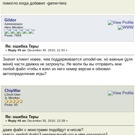
помогло когда добавил -game=tera
Gildor
Administrator
Hero Member
Posts: 7956
Re: ошибка Теры
«
Reply #5 on:
December 30, 2010, 11:33 »
Значит клиент новее, чем поддерживается umodel-ом, но важные (для
меня) части движка не затронуты. Не моли бы вы отправить мне
любой файл чтобы я взял из него номер версии и обновил
автоопределение игры?
ChipWar
L2tool User
Jr. Member
Posts: 65
Re: ошибка Теры
«
Reply #6 on:
December 30, 2010, 12:39 »
даже файл с монстрами подойдут и нпсов?
тоесть любой файл? независящий что в нём находится?