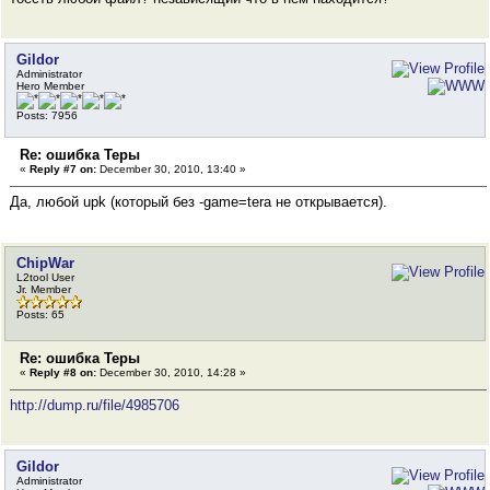
Gildor
Administrator
Hero Member
Posts: 7956
Re: ошибка Теры
«
Reply #7 on:
December 30, 2010, 13:40 »
Да, любой upk (который без -game=tera не открывается).
ChipWar
L2tool User
Jr. Member
Posts: 65
Re: ошибка Теры
«
Reply #8 on:
December 30, 2010, 14:28 »
http://dump.ru/file/4985706
Gildor
Administrator