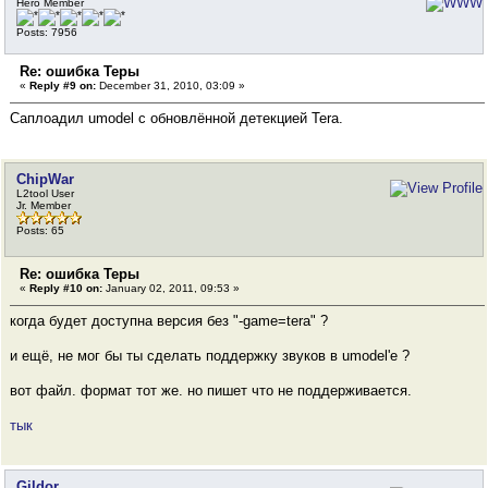
Hero Member
Posts: 7956
Re: ошибка Теры
«
Reply #9 on:
December 31, 2010, 03:09 »
Саплоадил umodel с обновлённой детекцией Tera.
ChipWar
L2tool User
Jr. Member
Posts: 65
Re: ошибка Теры
«
Reply #10 on:
January 02, 2011, 09:53 »
когда будет доступна версия без "-game=tera" ?
и ещё, не мог бы ты сделать поддержку звуков в umodel'e ?
вот файл. формат тот же. но пишет что не поддерживается.
тык
Gildor