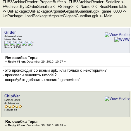
FUE3ArchiveReader::PrepareBuffer <- FUE3ArchiveReader::Serialize <-
FArchive::ByteOrderSerialize <- FString<< <- Name:0 <- ReadNameTable
<- UnPackage::UnPackage:ArgoniteGilgashGuardian.gpk, game=8000 <-
UnPackage::LoadPackage:ArgoniteGilgashGuardian.gpk <- Main
Gildor
Administrator
Hero Member
Posts: 7956
Re: ошибка Теры
«
Reply #3 on:
December 29, 2010, 10:57 »
- это происходит со всеми upk, или только с некоторыми?
- пробовали обновить umodel?
- попробуйте добавить ключик "-game=tera"
ChipWar
L2tool User
Jr. Member
Posts: 65
Re: ошибка Теры
«
Reply #4 on:
December 30, 2010, 08:39 »