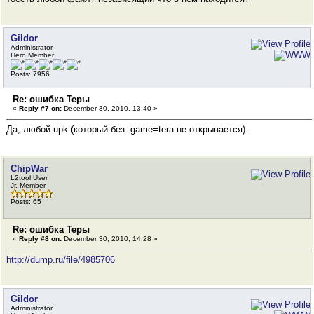
Gildor
Administrator
Hero Member
Posts: 7956
Re: ошибка Теры
«
Reply #7 on:
December 30, 2010, 13:40 »
Да, любой upk (который без -game=tera не открывается).
ChipWar
L2tool User
Jr. Member
Posts: 65
Re: ошибка Теры
«
Reply #8 on:
December 30, 2010, 14:28 »
http://dump.ru/file/4985706
Gildor
Administrator