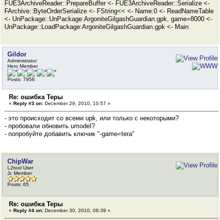
FUE3ArchiveReader::PrepareBuffer <- FUE3ArchiveReader::Serialize <-
FArchive::ByteOrderSerialize <- FString<< <- Name:0 <- ReadNameTable
<- UnPackage::UnPackage:ArgoniteGilgashGuardian.gpk, game=8000 <-
UnPackage::LoadPackage:ArgoniteGilgashGuardian.gpk <- Main
Gildor
Administrator
Hero Member
Posts: 7956
Re: ошибка Теры
«
Reply #3 on:
December 29, 2010, 10:57 »
- это происходит со всеми upk, или только с некоторыми?
- пробовали обновить umodel?
- попробуйте добавить ключик "-game=tera"
ChipWar
L2tool User
Jr. Member
Posts: 65
Re: ошибка Теры
«
Reply #4 on:
December 30, 2010, 08:39 »