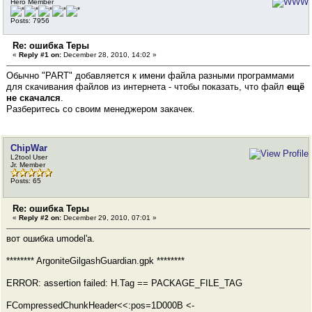
Hero Member
Posts: 7956
Re: ошибка Теры
«
Reply #1 on:
December 28, 2010, 14:02 »
Обычно "PART" добавляется к имени файла разными программами
для скачивания файлов из интернета - чтобы показать, что файл
ещё
не скачался
.
Разберитесь со своим менеджером закачек.
ChipWar
L2tool User
Jr. Member
Posts: 65
Re: ошибка Теры
«
Reply #2 on:
December 29, 2010, 07:01 »
вот ошибка umodel'a.
******** ArgoniteGilgashGuardian.gpk ********
ERROR: assertion failed: H.Tag == PACKAGE_FILE_TAG
FCompressedChunkHeader<<:pos=1D000B <-