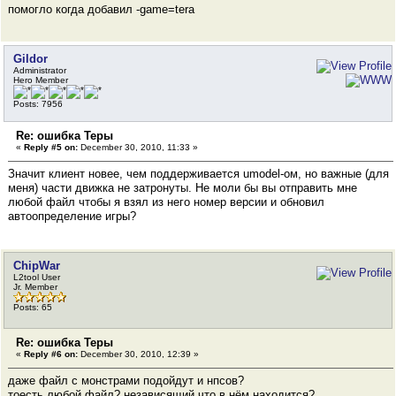
помогло когда добавил -game=tera
Gildor
Administrator
Hero Member
Posts: 7956
Re: ошибка Теры
«
Reply #5 on:
December 30, 2010, 11:33 »
Значит клиент новее, чем поддерживается umodel-ом, но важные (для
меня) части движка не затронуты. Не моли бы вы отправить мне
любой файл чтобы я взял из него номер версии и обновил
автоопределение игры?
ChipWar
L2tool User
Jr. Member
Posts: 65
Re: ошибка Теры
«
Reply #6 on:
December 30, 2010, 12:39 »
даже файл с монстрами подойдут и нпсов?
тоесть любой файл? независящий что в нём находится?