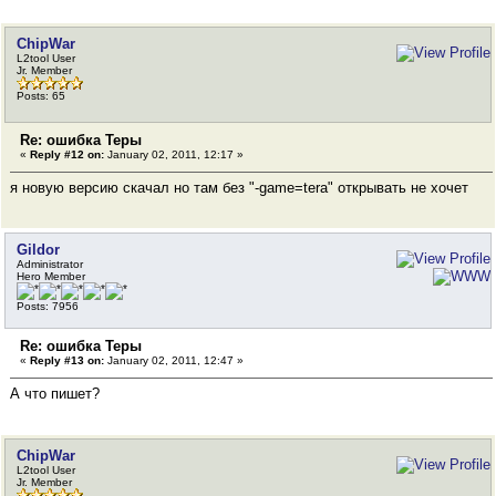
ChipWar
L2tool User
Jr. Member
Posts: 65
Re: ошибка Теры
«
Reply #12 on:
January 02, 2011, 12:17 »
я новую версию скачал но там без "-game=tera" открывать не хочет
Gildor
Administrator
Hero Member
Posts: 7956
Re: ошибка Теры
«
Reply #13 on:
January 02, 2011, 12:47 »
А что пишет?
ChipWar
L2tool User
Jr. Member