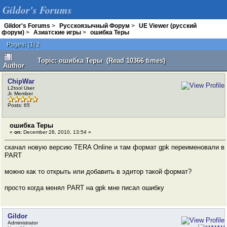
Gildor's Forums
Gildor's Forums
>
Русскоязычный Форум
>
UE Viewer (русский
форум)
>
Азиатские игры
>
ошибка Теры
Pages:
[
1
]
2
Topic: ошибка Теры (Read 10366 times)
Author
ChipWar
L2tool User
Jr. Member
Posts: 65
ошибка Теры
«
on:
December 28, 2010, 13:54 »
скачал новую версию TERA Online и там формат gpk переименовали в
PART
можно как то открыть или добавить в эдитор такой формат?
просто когда менял PART на gpk мне писал ошибку
Gildor
Administrator