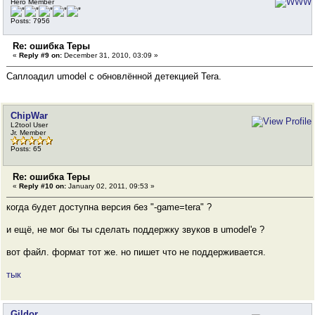
Hero Member
Posts: 7956
Re: ошибка Теры
«
Reply #9 on:
December 31, 2010, 03:09 »
Саплоадил umodel с обновлённой детекцией Tera.
ChipWar
L2tool User
Jr. Member
Posts: 65
Re: ошибка Теры
«
Reply #10 on:
January 02, 2011, 09:53 »
когда будет доступна версия без "-game=tera" ?
и ещё, не мог бы ты сделать поддержку звуков в umodel'e ?
вот файл. формат тот же. но пишет что не поддерживается.
тык
Gildor