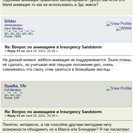
blend анимация то как ее использовать в 3дс максе?
Gildor
Administrator
Hero Member
Posts: 7956
Re: Вопрос по анимациям в Insurgency Sandstorm
«
Reply #1 on:
April 18, 2021, 20:29 »
На данный момент additive-анимация не поддерживается. Были планы
её сделать, но учитывая моё текущее положение дел, очень
сомневаюсь что смогу этим заняться в ближайшие месяцы.
Dyadka_YAr
Full Member
Posts: 105
Re: Вопрос по анимациям в Insurgency Sandstorm
«
Reply #2 on:
April 18, 2021, 20:39 »
Понятно, интересно, а так способов другими методами нету
возможности объединить их в Максе или Блендере? Я так посмотрел