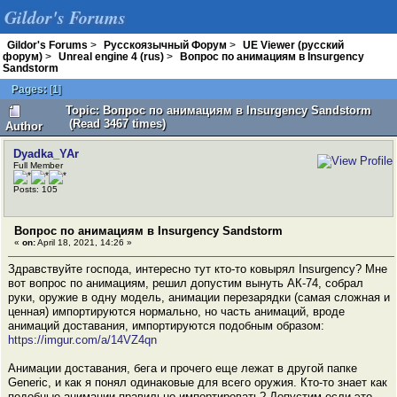
Gildor's Forums
Gildor's Forums
>
Русскоязычный Форум
>
UE Viewer (русский
форум)
>
Unreal engine 4 (rus)
>
Вопрос по анимациям в Insurgency
Sandstorm
Pages:
[
1
]
Topic: Вопрос по анимациям в Insurgency Sandstorm
(Read 3467 times)
Author
Dyadka_YAr
Full Member
Posts: 105
Вопрос по анимациям в Insurgency Sandstorm
«
on:
April 18, 2021, 14:26 »
Здравствуйте господа, интересно тут кто-то ковырял Insurgency? Мне
вот вопрос по анимациям, решил допустим вынуть АК-74, собрал
руки, оружие в одну модель, анимации перезарядки (самая сложная и
ценная) импортируются нормально, но часть анимаций, вроде
анимаций доставания, импортируются подобным образом:
https://imgur.com/a/14VZ4qn
Анимации доставания, бега и прочего еще лежат в другой папке
Generic, и как я понял одинаковые для всего оружия. Кто-то знает как
подобные анимации правильно импортировать? Допустим если это