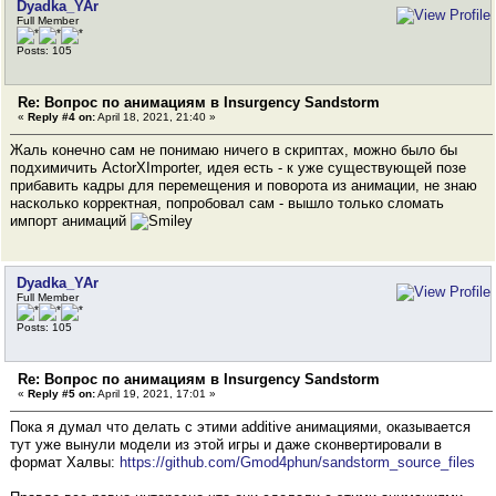
Dyadka_YAr
Full Member
Posts: 105
Re: Вопрос по анимациям в Insurgency Sandstorm
«
Reply #4 on:
April 18, 2021, 21:40 »
Жаль конечно сам не понимаю ничего в скриптах, можно было бы
подхимичить ActorXImporter, идея есть - к уже существующей позе
прибавить кадры для перемещения и поворота из анимации, не знаю
насколько корректная, попробовал сам - вышло только сломать
импорт анимаций
Dyadka_YAr
Full Member
Posts: 105
Re: Вопрос по анимациям в Insurgency Sandstorm
«
Reply #5 on:
April 19, 2021, 17:01 »
Пока я думал что делать с этими additive анимациями, оказывается
тут уже вынули модели из этой игры и даже сконвертировали в
формат Халвы:
https://github.com/Gmod4phun/sandstorm_source_files