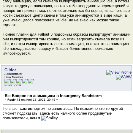
саму анимацию, если сначала импортировать анимацию idle, а потом
какую-то другую анимацию, но так чтобы координаты перемещений и
поворотов применялись не относительно как бы сцены, из-за чего все
кости съезжают центр сцены и там уже анимируются в виде каши, а
уже имеющегося положения из idle, но не знаю как можно такое
сделать.
Помню плагин для Fallout 3 подобным образом импортирует анимации,
они импортируются там коряво, но если загрузить сначала позу из
idle, и потом импортировать опять анимацию, она как-то на анимацию
idle накладывается сверху и бывает более-менее нормально
импортируется.
Gildor
Administrator
Hero Member
Posts: 7956
Re: Вопрос по анимациям в Insurgency Sandstorm
«
Reply #3 on:
April 18, 2021, 20:45 »
Не знаю, сам импортом не занимаюсь. Но возможно кто-то другой
сможет подсказать, здесь есть намного более продвинутые
пользователи, чем я