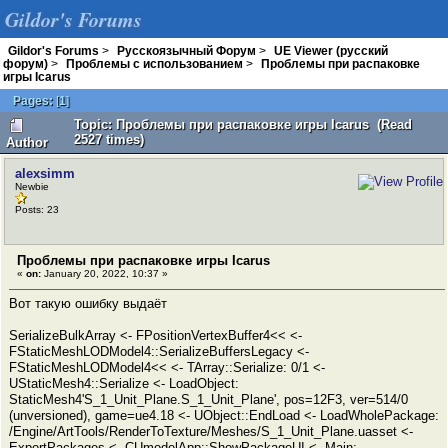
Gildor's Forums
Gildor's Forums
>
Русскоязычный Форум
>
UE Viewer (русский
форум)
>
Проблемы с использованием
>
Проблемы при распаковке
игры Icarus
Pages:
[
1
]
Topic: Проблемы при распаковке игры Icarus (Read
2527 times)
Author
alexsimm
Newbie
Posts: 23
Проблемы при распаковке игры Icarus
«
on:
January 20, 2022, 10:37 »
Вот такую ошибку выдаёт
SerializeBulkArray <- FPositionVertexBuffer4<< <-
FStaticMeshLODModel4::SerializeBuffersLegacy <-
FStaticMeshLODModel4<< <- TArray::Serialize: 0/1 <-
UStaticMesh4::Serialize <- LoadObject:
StaticMesh4'S_1_Unit_Plane.S_1_Unit_Plane', pos=12F3, ver=514/0
(unversioned), game=ue4.18 <- UObject::EndLoad <- LoadWholePackage:
/Engine/ArtTools/RenderToTexture/Meshes/S_1_Unit_Plane.uasset <-
ExportPackages <- CUmodelApp::ShowPackageUI <- Main: