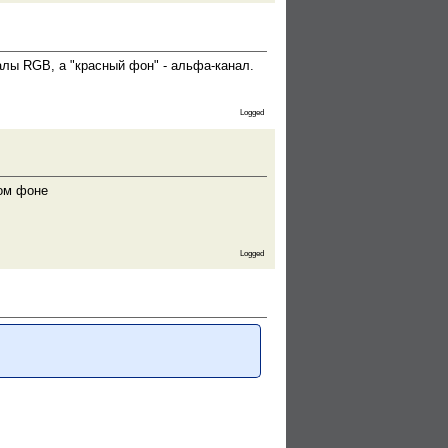
алы RGB, а "красный фон" - альфа-канал.
Logged
ном фоне
Logged