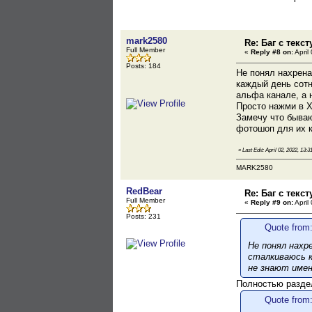
mark2580
Re: Баг с текс
Full Member
«
Reply #8 on:
April
Posts: 184
Не понял нахрена
каждый день сотн
альфа канале, а 
Просто нажми в X
Замечу что бываю
фотошоп для их к
«
Last Edit: April 02, 2022, 13
MARK2580
RedBear
Re: Баг с текс
Full Member
«
Reply #9 on:
April
Posts: 231
Quote from:
Не понял нахр
сталкиваюсь к
не знают имен
Полностью разде
Quote from: