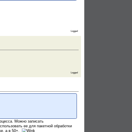
Logged
Logged
роцесса. Можно записать
спользовать ее для пакетной обработки
ке, а в 50+.