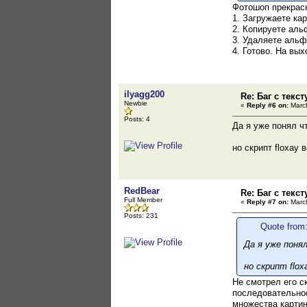
Фотошоп прекрасн
1. Загружаете ка
2. Копируете аль
3. Удаляете альф
4. Готово. На вых
ilyagg200
Re: Баг с текс
Newbie
«
Reply #6 on:
March
Posts: 4
Да я уже понял ч
но скрипт floxay 
RedBear
Re: Баг с текс
Full Member
«
Reply #7 on:
March
Posts: 231
Quote from:
Да я уже поня
но скрипт flox
Не смотрел его с
последовательнос
множества картин