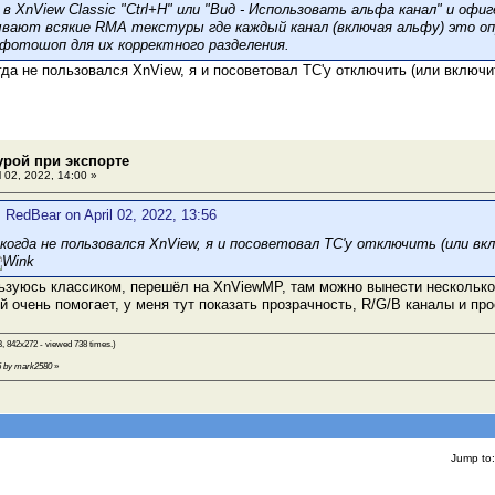
в XnView Classic "Ctrl+H" или "Вид - Использовать альфа канал" и офи
вают всякие RMA текстуры где каждый канал (включая альфу) это оп
фотошоп для их корректного разделения.
гда не пользовался XnView, я и посоветовал ТС'у отключить (или включ
турой при экспорте
l 02, 2022, 14:00 »
 RedBear on April 02, 2022, 13:56
икогда не пользовался XnView, я и посоветовал ТС'у отключить (или вк
ьзуюсь классиком, перешёл на XnViewMP, там можно вынести несколько
й очень помогает, у меня тут показать прозрачность, R/G/B каналы и пр
, 842x272 - viewed 738 times.)
:05 by mark2580
»
Jump to: