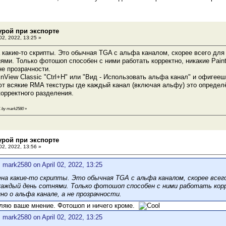
турой при экспорте
 02, 2022, 13:25 »
 какие-то скрипты. Это обычная TGA с альфа каналом, скорее всего для
ями. Только фотошоп способен с ними работать корректно, никакие Pain
не прозрачности.
nView Classic "Ctrl+H" или "Вид - Использовать альфа канал" и офигеешь
т всякие RMA текстуры где каждый канал (включая альфу) это определё
орректного разделения.
:31 by mark2580
»
турой при экспорте
 02, 2022, 13:56 »
 mark2580 on April 02, 2022, 13:25
ена какие-то скрипты. Это обычная TGA с альфа каналом, скорее всего
аждый день сотнями. Только фотошоп способен с ними работать корре
но о альфа канале, а не прозрачности.
ляю ваше мнение. Фотошоп и ничего кроме.
 mark2580 on April 02, 2022, 13:25