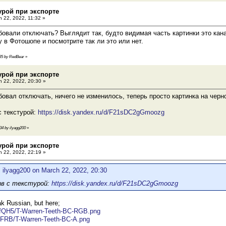
турой при экспорте
 22, 2022, 11:32 »
овали отключать? Выглядит так, будто видимая часть картинки это кан
у в Фотошопе и посмотрите так ли это или нет.
:35 by RedBear
»
турой при экспорте
 22, 2022, 20:30 »
овал отключать, ничего не изменилось, теперь просто картинка на чер
с текстурой:
https://disk.yandex.ru/d/F21sDC2gGmoozg
:34 by ilyagg200
»
турой при экспорте
 22, 2022, 22:19 »
 ilyagg200 on March 22, 2022, 20:30
ив с текстурой:
https://disk.yandex.ru/d/F21sDC2gGmoozg
ak Russian, but here;
rcKfQH5/T-Warren-Teeth-BC-RGB.png
8t7FRB/T-Warren-Teeth-BC-A.png