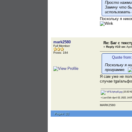
Просто нажми 
Замечу что бы
использовать 
Поскольку я нико
mark2580
Re: Баг с текс
Full Member
«
Reply #10 on:
Apri
Posts: 184
Quote from:
Поскольку я н
программе.
Я сам уже не пол
случае tga/альфо
bP3L4pfvpB.jpg
(15.92 KB
«
Last Edit: April 02, 2022, 14
MARK2580
Pages:
[
1
]