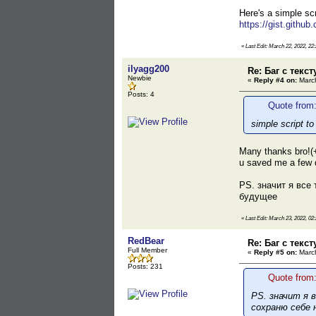
Here's a simple sc
https://gist.gith
«
Last Edit: March 22, 2022, 22:
ilyagg200
Re: Баг с текс
Newbie
«
Reply #4 on:
March
Posts: 4
Quote from:
simple script t
Many thanks bro!(
u saved me a few d
PS. значит я все
будущее
«
Last Edit: March 23, 2022, 02
RedBear
Re: Баг с текс
Full Member
«
Reply #5 on:
March
Posts: 231
Quote from:
PS. значит я 
сохраню себе 