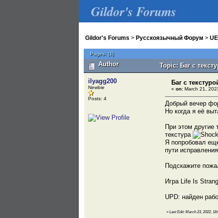
Gildor's Forums
Gildor's Forums
>
Русскоязычный Форум
>
UE
Pages:
[
1
]
Author
Topic: Баг с текст
ilyagg200
Баг с текстуро
Newbie
«
on:
March 21, 2022
Posts: 4
Добрый вечер фор
Но когда я её выт
При этом другие 
текстура
Я попробовал еще
пути исправления
Подскажите пожа
Игра Life Is Stra
UPD: найден рабо
«
Last Edit: March 23, 2022, 18