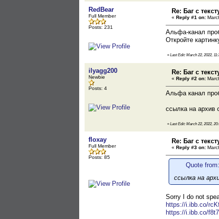
RedBear
Re: Баг с текс
Full Member
«
Reply #1 on:
March
Posts: 231
Альфа-канал проб
Откройте картинк
«
Last Edit: March 22, 2022, 11
ilyagg200
Re: Баг с текс
Newbie
«
Reply #2 on:
March
Posts: 4
Альфа канал проб
ссылка на архив 
«
Last Edit: March 22, 2022, 20
floxay
Re: Баг с текс
Full Member
«
Reply #3 on:
March
Posts: 85
Quote from:
ссылка на арх
Sorry I do not spe
https://i.ibb.co/
https://i.ibb.co/f