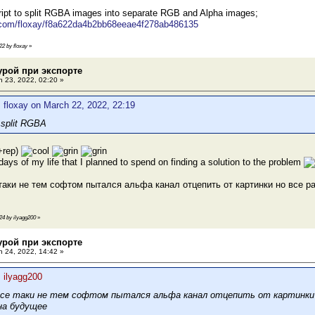
ript to split RGBA images into separate RGB and Alpha images;
ub.com/floxay/f8a622da4b2bb68eeae4f278ab486135
22 by floxay
»
турой при экспорте
 23, 2022, 02:20 »
 floxay on March 22, 2022, 22:19
o split RGBA
+rep)
ays of my life that I planned to spend on finding a solution to the problem
 таки не тем софтом пытался альфа канал отцепить от картинки но все ра
:24 by ilyagg200
»
турой при экспорте
 24, 2022, 14:42 »
 ilyagg200
все таки не тем софтом пытался альфа канал отцепить от картинки н
на будущее