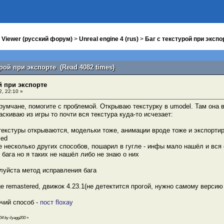
 Viewer (русский форум)
>
Unreal engine 4 (rus)
>
Баг с текстурой при экспо
урой при экспорте (Read 4082 times)
й при экспорте
, 22:10 »
умчане, помогите с проблемой. Открываю текстурку в umodel. Там она в
аскиваю из игры то почти вся текстура куда-то исчезает:
текстуры открываются, модельки тоже, анимации вроде тоже и экспортир
 несколько других способов, пошарил в гугле - инфы мало нашёл и вся 
 бага но я таких не нашёл либо не знаю о них
луйста метод исправления бага
nge remastered, движок 4.23.1(не детектится прогой, нужно самому верси
чий способ -
пост floxay
:04 by ilyagg200
»