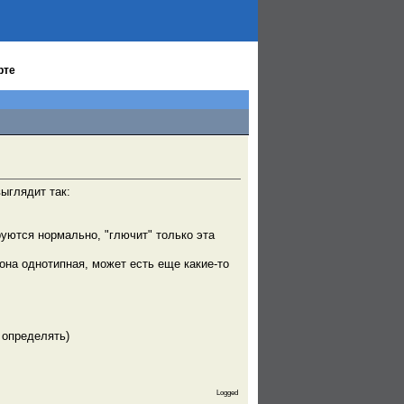
рте
ыглядит так:
уются нормально, "глючит" только эта
она однотипная, может есть еще какие-то
ю определять)
Logged