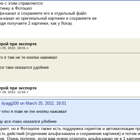
о с этим справляется:
ртинку в Фотошоп
фа-канал и сохраняете его в отдельный файл
а-канал из оригинальной картинки и сохраняете ее
оде получаете 2 картинки, как у floxay.
турой при экспорте
 25, 2022, 18:01 »
то я там не те кнопки нажимал
все таки оказался удобнее
турой при экспорте
 29, 2022, 12:04 »
 ilyagg200 on March 25, 2022, 18:01
л что я там не те кнопки нажимал
ay все таки оказался удобнее
крипт, но в Фотошопе также есть поддержка скриптов и автоматизации п
ть действий (отделение альфа-канала и сохранение картинок) и потом и
ок. Очень полезно, если вам нужно отделить альфа-канал не в 1 картин