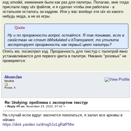
код umodel, изменения были как раз для палитры. Полагаю, мне тогда
прислали пару utx файлов, и я сделал чтобы они работали - а
остальное осталось за кадром. Или у вас вообще эти utx из какого-
нибудь мода, а не из игры.
Quote
Ну и по прозрачности вопрос остаётся. Я так понимаю, если в
свойствах не стоит bModulated и bTransparent, то утилита
экспортирует прозрачность как первый цвет палитры?
Опять же, посмотрел код. Прозрачность для текстур с палитрой явно
устанавливается для первого цвета в палитре. Никаких "розовых" не
проверяется.
AkvenJan
Newbie
Posts: 4
Re: Undying: проблема с экспортом текстур
«
Reply #5 on:
November 23, 2022, 07:42 »
На случай если вдруг захочется покопаться, я залил все архивы в
облако
https://disk.yandex.ru/d/rogS1vLgRalPMw