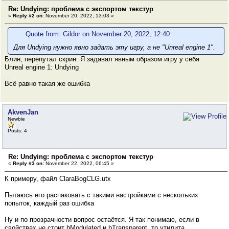
Re: Undying: проблема с экспортом текстур
«
Reply #2 on:
November 20, 2022, 13:03 »
Quote from: Gildor on November 20, 2022, 12:40
Для Undying нужно явно задать эту игру, а не "Unreal engine 1".
Блин, перепутал скрин. Я задавал явным образом игру у себя
Unreal engine 1: Undying
Всё равно такая же ошибка
AkvenJan
Newbie
Posts: 4
Re: Undying: проблема с экспортом текстур
«
Reply #3 on:
November 22, 2022, 06:45 »
К примеру, файл ClaraBogCLG.utx
Пытаюсь его распаковать с такими настройками с нескольких
попыток, каждый раз ошибка
Ну и по прозрачности вопрос остаётся. Я так понимаю, если в
свойствах не стоит bModulated и bTransparent, то утилита