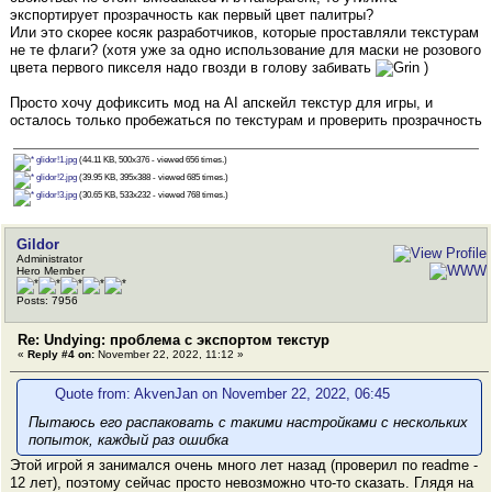
экспортирует прозрачность как первый цвет палитры?
Или это скорее косяк разработчиков, которые проставляли текстурам
не те флаги? (хотя уже за одно использование для маски не розового
цвета первого пикселя надо гвозди в голову забивать
)
Просто хочу дофиксить мод на AI апскейл текстур для игры, и
осталось только пробежаться по текстурам и проверить прозрачность
glidor!1.jpg
(44.11 KB, 500x376 - viewed 656 times.)
glidor!2.jpg
(39.95 KB, 395x388 - viewed 685 times.)
glidor!3.jpg
(30.65 KB, 533x232 - viewed 768 times.)
Gildor
Administrator
Hero Member
Posts: 7956
Re: Undying: проблема с экспортом текстур
«
Reply #4 on:
November 22, 2022, 11:12 »
Quote from: AkvenJan on November 22, 2022, 06:45
Пытаюсь его распаковать с такими настройками с нескольких
попыток, каждый раз ошибка
Этой игрой я занимался очень много лет назад (проверил по readme -
12 лет), поэтому сейчас просто невозможно что-то сказать. Глядя на