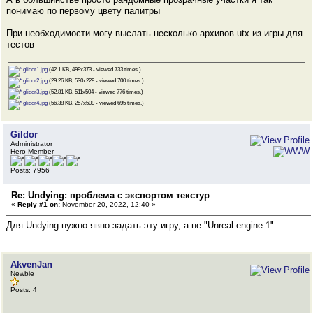
понимаю по первому цвету палитры
При необходимости могу выслать несколько архивов utx из игры для
тестов
glidor1.jpg
(42.1 KB, 499x373 - viewed 733 times.)
glidor2.jpg
(29.26 KB, 530x229 - viewed 700 times.)
glidor3.jpg
(52.81 KB, 511x504 - viewed 776 times.)
glidor4.jpg
(56.38 KB, 257x509 - viewed 695 times.)
Gildor
Administrator
Hero Member
Posts: 7956
Re: Undying: проблема с экспортом текстур
«
Reply #1 on:
November 20, 2022, 12:40 »
Для Undying нужно явно задать эту игру, а не "Unreal engine 1".
AkvenJan
Newbie
Posts: 4