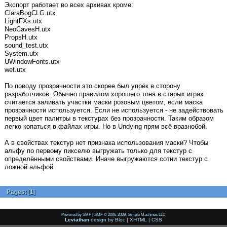
Экспорт работает во всех архивах кроме:
ClaraBogCLG.utx
LightFXs.utx
NeoCavesH.utx
PropsH.utx
sound_test.utx
System.utx
UWindowFonts.utx
wet.utx
По поводу прозрачности это скорее был упрёк в сторону
разработчиков. Обычно правилом хорошего тона в старых играх
считается заливать участки маски розовым цветом, если маска
прозрачности используется. Если не используется - не задействовать
первый цвет палитры в текстурах без прозрачности. Таким образом
легко копаться в файлах игры. Но в Undying прям всё вразнобой.
А в свойствах текстур нет признака использования маски? Чтобы
альфу по первому пикселю выгружать только для текстур с
определёнными свойствами. Иначе выгружаются сотни текстур с
ложной альфой
Pages:
[
1
]
Powered by SMF
|
SMF © 2006-2009, Simple Machines LLC
Leviathan
design by
Bloc
|
XHTML
|
CSS