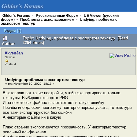
Gildor's Forums
Gildor's Forums
>
Русскоязычный Форум
>
UE Viewer (русский
форум)
>
Проблемы с использованием
>
Undying: проблема с
экспортом текстур
Pages:
[
1
]
Topic: Undying: проблема с экспортом текстур (Read
3264 times)
Author
AkvenJan
Newbie
Posts: 4
Undying: проблема с экспортом текстур
«
on:
November 19, 2022, 18:13 »
Выставляю вот такие настройки, чтобы экспортировать только
текстуры. Выбираю экспорт в PNG
И на некоторых файлах вылетают вот в такую ошибку
Причём иногда если программу повторно перезапускать, то текстуры
всё таки экспортируются без ошибки
А некоторые файлы ни в какую
Плюс странно экспортируется прозрачность. У некоторых текстур
реальный альфа-канал
А в большинстве просто рандомные прозрачные участки я так