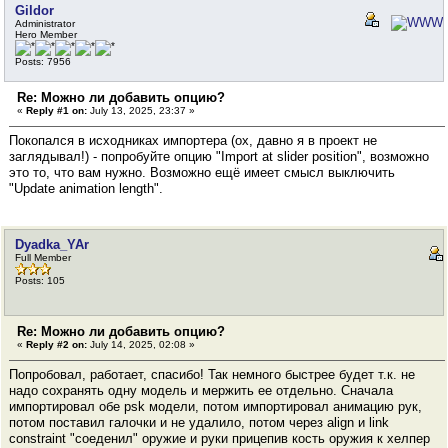
Gildor
Administrator
Hero Member
Posts: 7956
Re: Можно ли добавить опцию?
«
Reply #1 on:
July 13, 2025, 23:37 »
Покопался в исходниках импортера (ох, давно я в проект не
заглядывал!) - попробуйте опцию "Import at slider position", возможно
это то, что вам нужно. Возможно ещё имеет смысл выключить
"Update animation length".
Dyadka_YAr
Full Member
Posts: 105
Re: Можно ли добавить опцию?
«
Reply #2 on:
July 14, 2025, 02:08 »
Попробовал, работает, спасибо! Так немного быстрее будет т.к. не
надо сохранять одну модель и мержить ее отдельно. Сначала
импортировал обе psk модели, потом импортировал анимацию рук,
потом поставил галочки и не удалило, потом через align и link
constraint "соеденил" оружие и руки прицепив кость оружия к хелпер