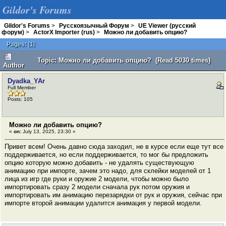
Gildor's Forums
Gildor's Forums
>
Русскоязычный Форум
>
UE Viewer (русский
форум)
>
ActorX Importer (rus)
>
Можно ли добавить опцию?
Pages:
[
1
]
Topic: Можно ли добавить опцию? (Read 5030 times)
Author
Dyadka_YAr
Full Member
Posts: 105
Можно ли добавить опцию?
«
on:
July 13, 2025, 23:30 »
Привет всем! Очень давно сюда заходил, не в курсе если еще тут все
поддерживается, но если поддерживается, то мог бы предложить
опцию которую можно добавить - не удалять существующую
анимацию при импорте, зачем это надо, для склейки моделей от 1
лица из игр где руки и оружие 2 модели, чтобы можно было
импортировать сразу 2 модели сначала рук потом оружия и
импортировать им анимацию перезарядки от рук и оружия, сейчас при
импорте второй анимации удалится анимация у первой модели.