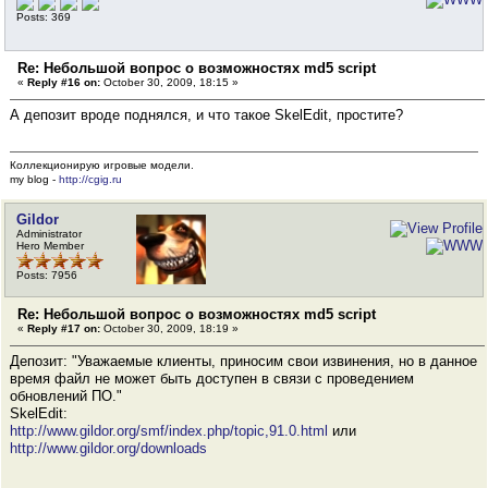
Posts: 369
Re: Небольшой вопрос о возможностях md5 script
«
Reply #16 on:
October 30, 2009, 18:15 »
А депозит вроде поднялся, и что такое SkelEdit, простите?
Коллекционирую игровые модели.
my blog -
http://cgig.ru
Gildor
Administrator
Hero Member
Posts: 7956
Re: Небольшой вопрос о возможностях md5 script
«
Reply #17 on:
October 30, 2009, 18:19 »
Депозит: "Уважаемые клиенты, приносим свои извинения, но в данное
время файл не может быть доступен в связи с проведением
обновлений ПО."
SkelEdit:
http://www.gildor.org/smf/index.php/topic,91.0.html
или
http://www.gildor.org/downloads