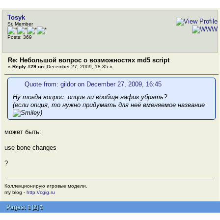
Tosyk
Sr. Member
Posts: 369
Re: Небольшой вопрос о возможностях md5 script
«
Reply #29 on:
December 27, 2009, 18:35 »
Quote from: gildor on December 27, 2009, 16:45
Ну тогда вопрос: опция ли вообще нафиг убрать?
(если опция, то нужно придумать для неё вменяемое название
)
может быть:
use bone changes
?
Коллекционирую игровые модели.
my blog -
http://cgig.ru
Pages:
[
2
]
1
3