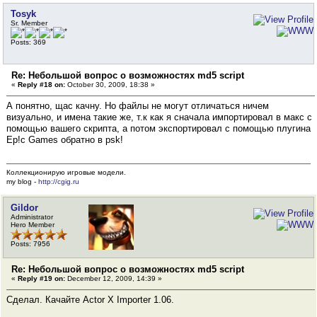
Tosyk
Sr. Member
Posts: 369
Re: Небольшой вопрос о возможностях md5 script
«
Reply #18 on:
October 30, 2009, 18:38 »
А понятно, щас качну. Но файлы не могут отличаться ничем
визуально, и имена такие же, т.к как я сначала импортировал в макс с
помощью вашего скрипта, а потом экспортировал с помощью плугина
Ep!c Games обратно в psk!
Коллекционирую игровые модели.
my blog -
http://cgig.ru
Gildor
Administrator
Hero Member
Posts: 7956
Re: Небольшой вопрос о возможностях md5 script
«
Reply #19 on:
December 12, 2009, 14:39 »
Сделал. Качайте Actor X Importer 1.06.