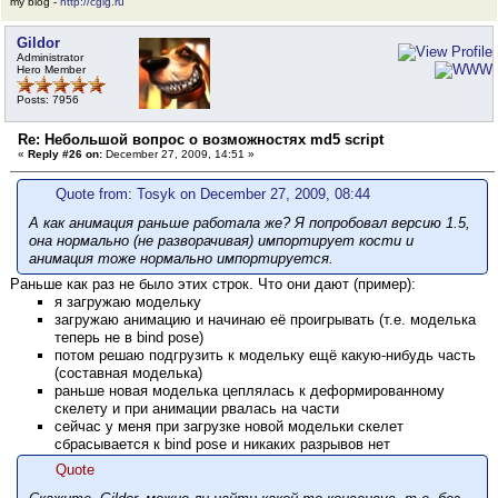
my blog -
http://cgig.ru
Gildor
Administrator
Hero Member
Posts: 7956
Re: Небольшой вопрос о возможностях md5 script
«
Reply #26 on:
December 27, 2009, 14:51 »
Quote from: Tosyk on December 27, 2009, 08:44
А как анимация раньше работала же? Я попробовал версию 1.5,
она нормально (не разворачивая) импортирует кости и
анимация тоже нормально импортируется.
Раньше как раз не было этих строк. Что они дают (пример):
я загружаю модельку
загружаю анимацию и начинаю её проигрывать (т.е. моделька
теперь не в bind pose)
потом решаю подгрузить к модельку ещё какую-нибудь часть
(составная моделька)
раньше новая моделька цеплялась к деформированному
скелету и при анимации рвалась на части
сейчас у меня при загрузке новой модельки скелет
сбрасывается к bind pose и никаких разрывов нет
Quote