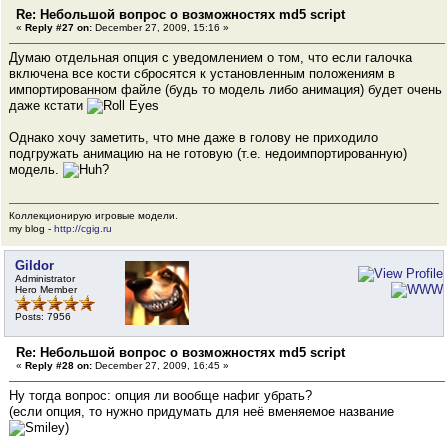
Re: Небольшой вопрос о возможностях md5 script
«
Reply #27 on:
December 27, 2009, 15:16 »
Думаю отдельная опция с уведомлением о том, что если галочка
включена все кости сбросятся к установленным положениям в
импортированном файле (будь то модель либо анимация) будет очень
даже кстати
Однако хочу заметить, что мне даже в голову не приходило
подгружать анимацию на не готовую (т.е. недоимпортированную)
модель.
Коллекционирую игровые модели.
my blog -
http://cgig.ru
Gildor
Administrator
Hero Member
Posts: 7956
Re: Небольшой вопрос о возможностях md5 script
«
Reply #28 on:
December 27, 2009, 16:45 »
Ну тогда вопрос: опция ли вообще нафиг убрать?
(если опция, то нужно придумать для неё вменяемое название
)