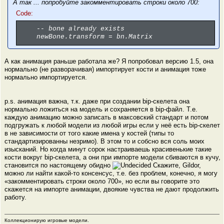
А так ... попробуйте закомментировать строки около 700:
Code:
-- bone already exists
newBone.transform = bn.Matrix
А как анимация раньше работала же? Я попробовал версию 1.5, она
нормально (не разворачивая) импортирует кости и анимация тоже
нормально импортируется.
p.s. анимация важна, т.к. даже при создании bip-скелета она
нормально ложиться на модель и сохраняется в bip-файл. Т.е.
каждую анимацию можно записать в максовский стандарт и потом
подгружать к любой модели из любой игры если у неё есть bip-скелет
в не зависимости от того какие имена у костей (типы то
стандартизированны незримо). В этом то и собсно вся соль моих
изысканий. Но когда минут сорок настраиваешь красивенькие такие
кости вокруг bip-скелета, а они при импорте модели сбиваются в кучу,
становится по настоящему обидно
Скажите, Gildor,
можно ли найти какой-то консенсус, т.е. без проблем, конечно, я могу
«закомментировать строки около 700», но если вы говорите это
скажется на импорте анимации, двоякие чувства не дают продолжить
работу.
Коллекционирую игровые модели.