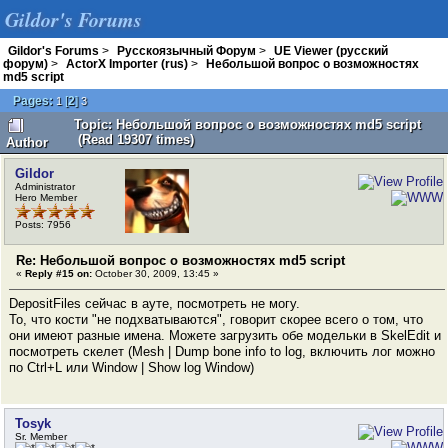
Gildor's Forums
Gildor's Forums
>
Русскоязычный Форум
>
UE Viewer (русский
форум)
>
ActorX Importer (rus)
>
Небольшой вопрос о возможностях
md5 script
Pages:
[
2
]
1
3
Topic: Небольшой вопрос о возможностях md5 script
(Read 19307 times)
Author
Gildor
Administrator
Hero Member
Posts: 7956
Re: Небольшой вопрос о возможностях md5 script
«
Reply #15 on:
October 30, 2009, 13:45 »
DepositFiles сейчас в ауте, посмотреть не могу.
То, что кости "не подхватываются", говорит скорее всего о том, что
они имеют разные имена. Можете загрузить обе модельки в SkelEdit и
посмотреть скелет (Mesh | Dump bone info to log, включить лог можно
по Ctrl+L или Window | Show log Window)
Tosyk
Sr. Member