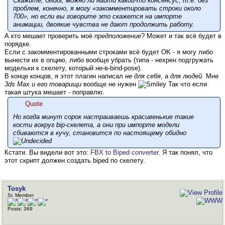
Скажите, Gildor, можно ли найти какой-то консенсус, т.е. без
проблем, конечно, я могу «закомментировать строки около
700», но если вы говорите это скажется на импорте
анимации, двоякие чувства не дают продолжить работу.
А кто мешает проверить моё
предположение
? Может и так всё будет в
порядке.
Если с закомментированными строками всё будет OK - я могу либо
вынести их в опцию, либо вообще убрать (типа - нехрен подгружать
модельки к скелету, который не-в-bind-pose).
В конце концов, я этот плагин написал
не для себя
, а
для людей
. Мне
3ds Max и его товарищи
вообще не нужен
Так что если
такая штука мешает - поправлю.
Quote
Но когда минут сорок настраиваешь красивенькие такие
кости вокруг bip-скелета, а они при импорте модели
сбиваются в кучу, становится по настоящему обидно
Кстати. Вы видели вот это:
FBX to Biped converter
. Я так понял, что
этот скрипт должен создать biped по скелету.
Tosyk
Sr. Member
Posts: 369