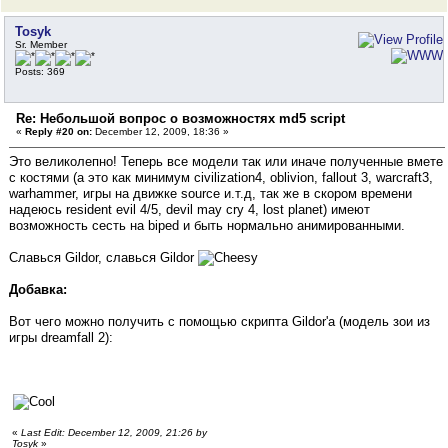
Tosyk
Sr. Member
Posts: 369
Re: Небольшой вопрос о возможностях md5 script
«
Reply #20 on:
December 12, 2009, 18:36 »
Это великолепно! Теперь все модели так или иначе полученные вмете
с костями (а это как минимум civilization4, oblivion, fallout 3, warcraft3,
warhammer, игры на движке source и.т.д, так же в скором времени
надеюсь resident evil 4/5, devil may cry 4, lost planet) имеют
возможность сесть на biped и быть нормально анимированными.
Славься Gildor, славься Gildor
Добавка:
Вот чего можно получить с помощью скрипта Gildor'а (модель зои из
игры dreamfall 2):
«
Last Edit: December 12, 2009, 21:26 by
Tosyk
»