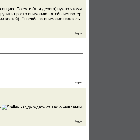
 опцию. По сути (для дебага) нужно чтобы
грузить просто анимацию - чтобы импортер
хии костей). Спасибо за внимание надеюсь
Logged
Logged
о
- буду ждать от вас обновлений.
Logged