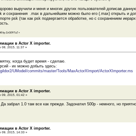
здорово выручили и меня и многих других пользователей дописав данную
k и сохранения .max в дальнейшем можно было его (.max) открыть и до
порте psk (так как psk подвергается обработке, но с сохранением иерар
ость.
03:40 by ZzGERTzZ
»
мации в Actor X importer.
 08, 2015, 11:37 »
мятку, когда будет время - сделаю.
рсий - их можно добыть здесь:
m/gildor2/UModel/commits/master/Tools/MaxActorXImport/ActorXImporter.ms
мации в Actor X importer.
 09, 2015, 01:42 »
 Да забрал 1.0 там все как прежде. Задонатил 500р - немного, но приятн
мации в Actor X importer.
 09, 2015, 14:33 »