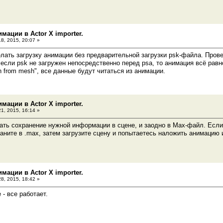
мации в Actor X importer.
18, 2015, 20:07 »
лать загрузку анимации без предварительной загрузки psk-файла. Провер
 если psk не загружен непосредственно перед psa, то анимация всё равн
tion from mesh", все данные будут читаться из анимации.
мации в Actor X importer.
21, 2015, 16:14 »
ть сохранение нужной информации в сцене, и заодно в Max-файл. Если
аните в .max, затем загрузите сцену и попытаетесь наложить анимацию и
мации в Actor X importer.
28, 2015, 18:42 »
- все работает.