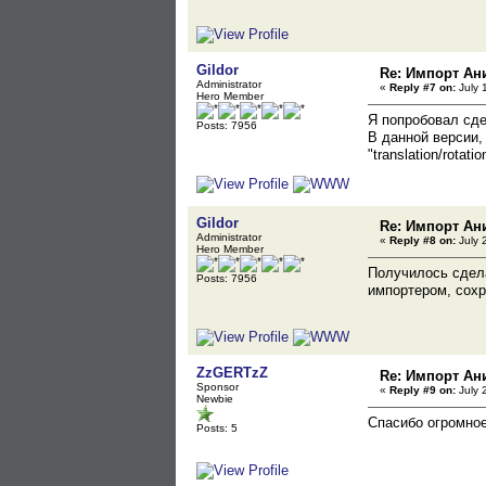
Gildor
Re: Импорт Ани
Administrator
«
Reply #7 on:
July 
Hero Member
Я попробовал сде
Posts: 7956
В данной версии,
"translation/rota
Gildor
Re: Импорт Ани
Administrator
«
Reply #8 on:
July 
Hero Member
Получилось сдела
Posts: 7956
импортером, сохр
ZzGERTzZ
Re: Импорт Ани
Sponsor
«
Reply #9 on:
July 
Newbie
Спасибо огромное 
Posts: 5