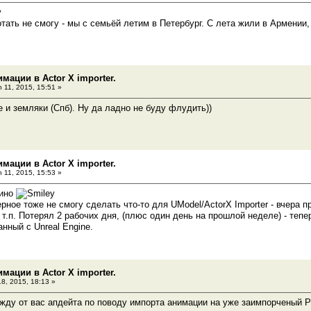
отать не смогу - мы с семьёй летим в Петербург. С лета жили в Армении,
мации в Actor X importer.
 11, 2015, 15:51 »
и земляки (Спб). Ну да ладно не буду флудить))
мации в Actor X importer.
 11, 2015, 15:53 »
пино
ерное тоже не смогу сделать что-то для UModel/ActorX Importer - вчера 
 т.п. Потерял 2 рабочих дня, (плюс один день на прошлой неделе) - теп
нный с Unreal Engine.
мации в Actor X importer.
18, 2015, 18:13 »
 жду от вас апдейта по поводу импорта анимации на уже заимпорченый