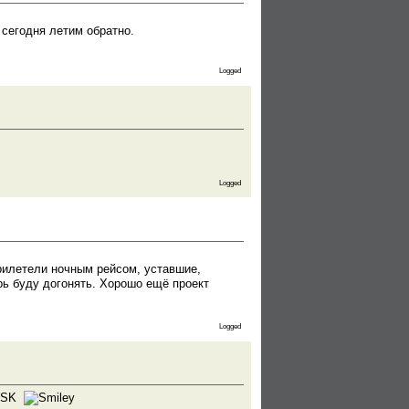
 сегодня летим обратно.
Logged
Logged
прилетели ночным рейсом, уставшие,
ерь буду догонять. Хорошо ещё проект
Logged
 PSK