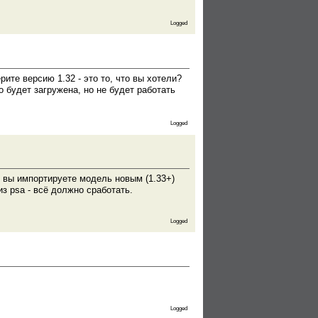
Logged
ите версию 1.32 - это то, что вы хотели?
о будет загружена, но не будет работать
Logged
 вы импортируете модель новым (1.33+)
з psa - всё должно сработать.
Logged
Logged