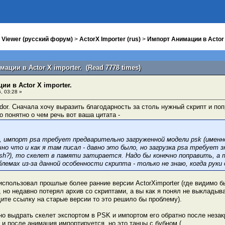
 Viewer (русский форум)
>
ActorX Importer (rus)
>
Импорт Анимации в Actor 
ации в Actor X importer. (Read 7778 times)
и в Actor X importer.
, 03:28 »
ldor. Сначала хочу выразить благодарность за столь нужный скрипт и по
о понятно о чем речь вот ваша цитата -
, импорт psa требует предварительно загруженной модели psk (именно
но что и как я там писал - давно это было, но загрузка psa требует з
mesh?), то скелет в памяти затирается. Надо бы конечно поправить, а
блемах из-за данной особенности скрипта - только не знаю, когда руки
использовал прошлые более ранние версии ActorXimporter (где видимо б
 но недавно потерял архив со скриптами, а вы как я понял не выкладыв
ите ссылку на старые версии то это решило бы проблему).
о выдрать скелет экспортом в PSK и импортом его обратно после незакр
и после анимация импортируется, но это танцы с бубном (.