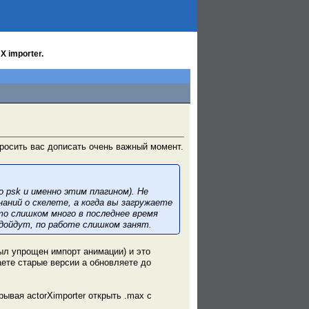
X importer.
просить вас дописать очень важный момент.
 psk и именно этим плагином). Не
наний о скелете, а когда вы загружаете
 то слишком много в последнее время
 дойдут, по работе слишком занят.
ыл упрощен импорт анимации) и это
аете старые версии а обновляете до
ывая actorXimporter открыть .max с