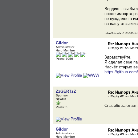
Вердикт - вы бы 
после импорта ps
не нуждался в им
на вашу отзывчив
«
Last Edit: March 08, 2015, 
Gildor
Re: Импорт Ани
Administrator
«
Reply #1 on:
March
Hero Member
Здравствуйте.
Posts: 7956
Я сделал себе па
Насчёт старых ве
https://github.co
ZzGERTzZ
Re: Импорт Ани
Sponsor
«
Reply #2 on:
March
Newbie
Спасибо за ответ.
Posts: 5
Gildor
Re: Импорт Ани
Administrator
«
Reply #3 on:
March
Hero Member