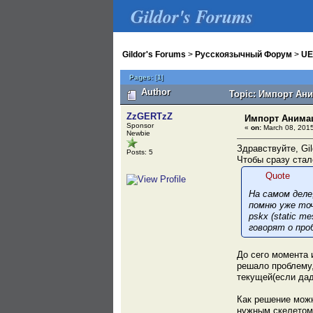
Gildor's Forums
Gildor's Forums
>
Русскоязычный Форум
>
UE
Pages:
[
1
]
Author
Topic: Импорт Аним
ZzGERTzZ
Импорт Анимаци
Sponsor
«
on:
March 08, 2015
Newbie
Здравствуйте, Gi
Posts: 5
Чтобы сразу стал
Quote
На самом деле
помню уже точ
pskx (static 
говорят о про
До сего момента 
решало проблему,
текущей(если дад
Как решение можн
нужным скелетом 