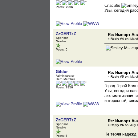
Спасибо
Posts: 7956
Увы, сегодня раб
ZzGERTzZ
Re: Импорт Ани
Sponsor
«
Reply #4 on:
March
Newbie
Мы еще 
Posts: 5
Gildor
Re: Импорт Ани
Administrator
«
Reply #5 on:
March
Hero Member
Город-Герой Кол
Posts: 7956
Увы, сегодня нав
акклиматизация и
интересный, связа
ZzGERTzZ
Re: Импорт Ани
Sponsor
«
Reply #6 on:
July 
Newbie
Не теряя надежд
Posts: 5