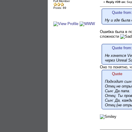
Full Member
«
Reply #39 on:
Sept
Posts: 89
Quote from:
Ну и где была
Ошибка была в по
сложности
Quote from:
Не хочется Ve
через Unreal S
Оно то понятно, ч
Quote
Подходит сын 
Отец не отрыв
Сын: Да папа.
Отец: Ты про
Сын: Да, кажд
Отец (не отры