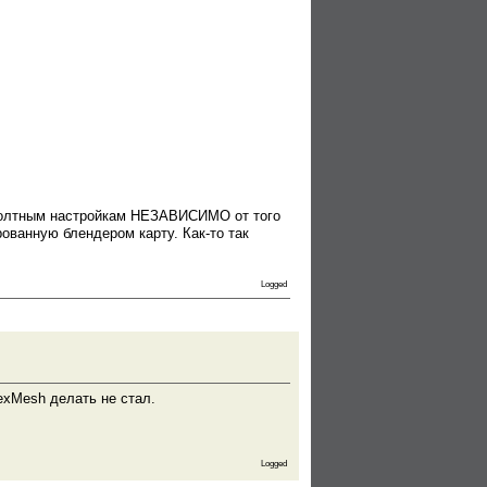
дефолтным настройкам НЕЗАВИСИМО от того
ованную блендером карту. Как-то так
Logged
texMesh делать не стал.
Logged