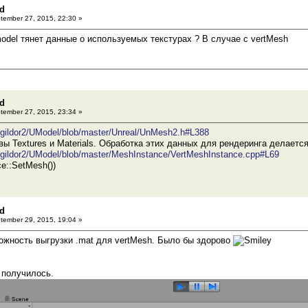
3d
ember 27, 2015, 22:30 »
odel тянет данные о используемых текстурах ? В случае с vertMesh
3d
ember 27, 2015, 23:34 »
m/gildor2/UModel/blob/master/Unreal/UnMesh2.h#L388
ы Textures и Materials. Обработка этих данных для рендеринга делается
m/gildor2/UModel/blob/master/MeshInstance/VertMeshInstance.cpp#L69
e::SetMesh())
3d
ember 29, 2015, 19:04 »
жность выгрузки .mat для vertMesh. Было бы здорово
 получилось.