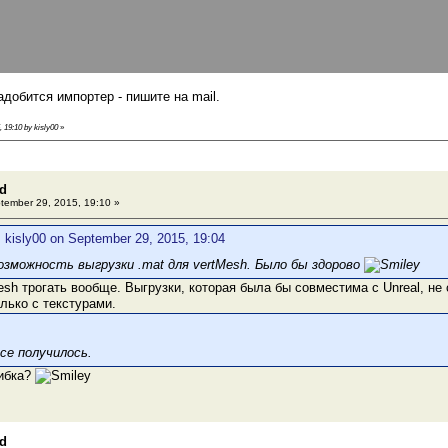
адобится импортер - пишите на mail.
, 19:10 by kisly00
»
3d
ember 29, 2015, 19:10 »
 kisly00 on September 29, 2015, 19:04
зможность выгрузки .mat для vertMesh. Было бы здорово
sh трогать вообще. Выгрузки, которая была бы совместима с Unreal, не 
только с текстурами.
се получилось.
шибка?
3d