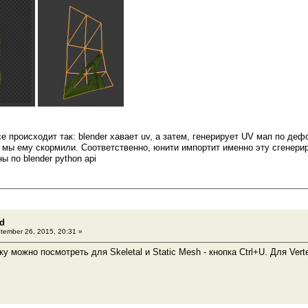
се происходит так: blender хавает uv, а затем, генерирует UV мап по 
 мы ему скормили. Соответственно, юнити импортит именно эту сгенерир
 по blender python api
3d
ember 26, 2015, 20:31 »
у можно посмотреть для Skeletal и Static Mesh - кнопка Ctrl+U. Для Ver