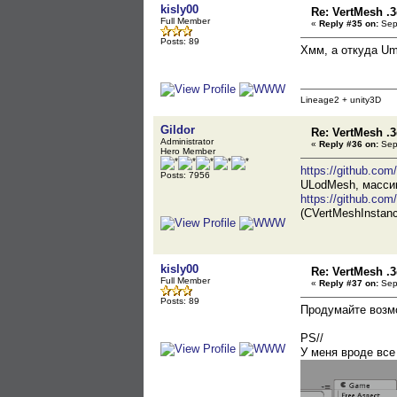
kisly00
Re: VertMesh .
Full Member
«
Reply #35 on:
Sept
Posts: 89
Хмм, а откуда Um
Lineage2 + unity3D
Gildor
Re: VertMesh .
Administrator
«
Reply #36 on:
Sept
Hero Member
https://github.co
Posts: 7956
ULodMesh, массив
https://github.co
(CVertMeshInstanc
kisly00
Re: VertMesh .
Full Member
«
Reply #37 on:
Sept
Posts: 89
Продумайте возмо
PS//
У меня вроде все