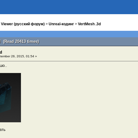
 Viewer (русский форум)
>
Unreal-кодинг
>
VertMesh .3d
d (Read 20413 times)
3d
ember 26, 2015, 01:54 »
шо..
ать