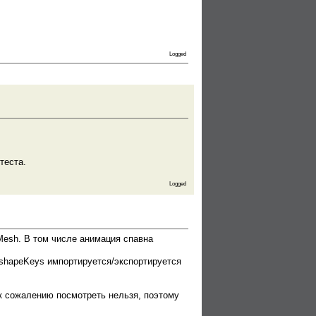
Logged
теста.
Logged
Mesh. В том числе анимация спавна
и shapeKeys импортируется/экспортируется
у к сожалению посмотреть нельзя, поэтому