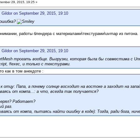
ember 29, 2015, 19:25 »
 Gildor on September 29, 2015, 19:10
 ошибка?
нимании, работы блендера с материалами\текстурами\uvmap из питона. Я,
 Gildor on September 29, 2015, 19:10
rtMesh трогать вообще. Выгрузки, которая была бы совместима с Unr
cript, #exec, и только с текстурами.
то как в том анекдоте :
к отцу: Папа, а почему солнце восходит на востоке а заходит на запа
аясь от компа...: а что, всегда так получается?
верял? Работает?
ый раз.
ваясь от компа, пытаясь найти ошибку в коде): Тогда, ради бога, ниче