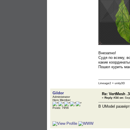
Внезапно!
Судя по всему, в
какие координаты
Пошел курить маны
Lineage2 + unity3D
Gildor
Re: VertMesh .
Administrator
«
Reply #34 on:
Sept
Hero Member
В UModel развёртк
Posts: 7956