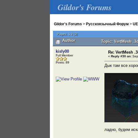
Gildor's Forums
Gildor's Forums
>
Русскоязычный Форум
>
UE
Pages:
1
2
[
3
]
Author
Topic: VertMesh .3
kisly00
Re: VertMesh .
Full Member
«
Reply #30 on:
Sept
Posts: 89
Дык там все хоро
ладно, будем иск