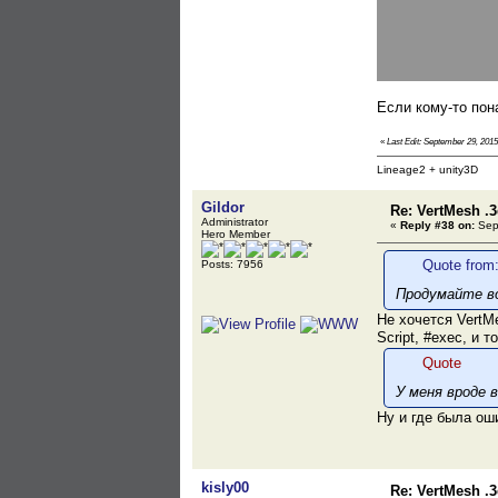
Если кому-то пон
«
Last Edit: September 29, 2015
Lineage2 + unity3D
Gildor
Re: VertMesh .
Administrator
«
Reply #38 on:
Sept
Hero Member
Quote from:
Posts: 7956
Продумайте во
Не хочется VertMe
Script, #exec, и 
Quote
У меня вроде в
Ну и где была о
kisly00
Re: VertMesh .