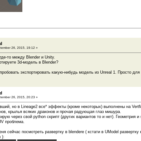
3d
ember 26, 2015, 19:12 »
де-то между Blender и Unity.
ртируете 3d-модель в Blender?
пробовать экспортировать какую-нибудь модель из Unreal 1. Просто для 
3d
ember 26, 2015, 20:23 »
вший, но в Lineage2 все* эффекты (кроме некоторых) выполнены на Vert
ов, крылья всяких драконов и прочая радующая глаз мишура.
ирую через свой python скрипт (других вариантов то и нет). Геометрия 
 UV проблема.
еня сейчас посмотреть развертку в blendere ( кстати в UModel развертк
 ):