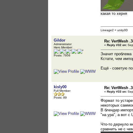
какая то херня
Lineage2 + unity3D
Gildor
Re: VertMesh .
Administrator
«
Reply #32 on:
Sept
Hero Member
Значит проблема г
Posts: 7956
Кстати, чем импо
Ещё - советую по
kisly00
Re: VertMesh .
Full Member
«
Reply #33 on:
Sept
Posts: 89
Формат то устаре
некоторых саммон
В блендер импорт
"на ура", а вот с
Что-то дернуло м
сравнить не с чем