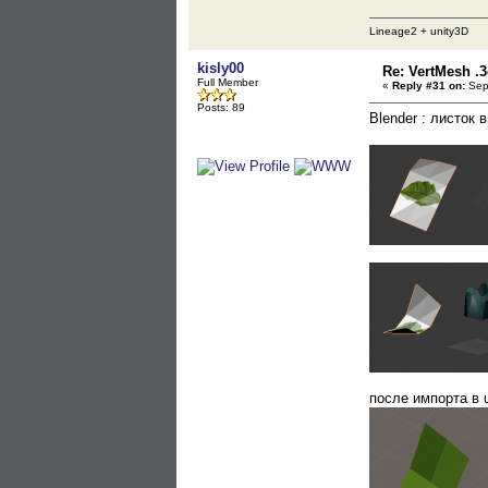
Lineage2 + unity3D
kisly00
Re: VertMesh .
Full Member
«
Reply #31 on:
Sept
Posts: 89
Blender : листок 
после импорта в 