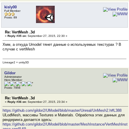
kisly00
Full Member
Posts: 89
Re: VertMesh .3d
«
Reply #35 on:
September 27, 2015, 22:30 »
Хмм, а откуда Umodel тянет данные о используемых текстурах ? В
случае с vertMesh
Lineage2 + unity3D
Gildor
Administrator
Hero Member
Posts: 7956
Re: VertMesh .3d
«
Reply #36 on:
September 27, 2015, 23:34 »
https://github.com/gildor2/UModel/blob/master/Unreal/UnMesh2.h#L388
ULodMesh, массивы Textures и Materials. Обработка этих данных для
рендеринга делается здесь:
https://github.com/gildor2/UModel/blob/master/MeshInstance/VertMeshInst
ance.cpp#L69