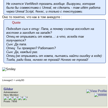
Не хочется VertMesh трогать вообще. Выгрузки, которая
была бы совместима с Unreal, не сделать - там идёт работа
через Unreal Script, #exec, и только с текстурами.
Оно то понятно, что как в том анекдоте :
Quote
Подходит сын к отцу: Папа, а почему солнце восходит на
востоке а заходит на западе?
Отец не отрываясь от компа...: а что, всегда так
получается?
Сын: Да папа.
Отец: Ты проверял? Работает?
Сын: Да, каждый раз.
Отец (не отрываясь от компа, пытаясь найти ошибку в коде):
Тогда, ради бога, ничего не трогай! Ничего не трогай!
Lineage2 + unity3D
Gildor
Administrator
Hero Member
Posts: 7956