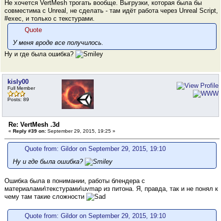
Не хочется VertMesh трогать вообще. Выгрузки, которая была бы
совместима с Unreal, не сделать - там идёт работа через Unreal Script,
#exec, и только с текстурами.
Quote
У меня вроде все получилось.
Ну и где была ошибка?
kisly00
Full Member
Posts: 89
Re: VertMesh .3d
«
Reply #39 on:
September 29, 2015, 19:25 »
Quote from: Gildor on September 29, 2015, 19:10
Ну и где была ошибка?
Ошибка была в понимании, работы блендера с
материалами\текстурами\uvmap из питона. Я, правда, так и не понял к
чему там такие сложности
Quote from: Gildor on September 29, 2015, 19:10