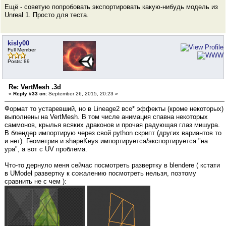
Ещё - советую попробовать экспортировать какую-нибудь модель из
Unreal 1. Просто для теста.
kisly00
Full Member
Posts: 89
Re: VertMesh .3d
«
Reply #33 on:
September 26, 2015, 20:23 »
Формат то устаревший, но в Lineage2 все* эффекты (кроме некоторых)
выполнены на VertMesh. В том числе анимация спавна некоторых
саммонов, крылья всяких драконов и прочая радующая глаз мишура.
В блендер импортирую через свой python скрипт (других вариантов то
и нет). Геометрия и shapeKeys импортируется/экспортируется "на
ура", а вот с UV проблема.
Что-то дернуло меня сейчас посмотреть развертку в blendere ( кстати
в UModel развертку к сожалению посмотреть нельзя, поэтому
сравнить не с чем ):