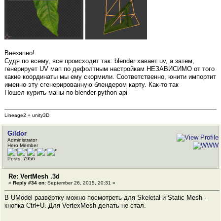
Внезапно!
Судя по всему, все происходит так: blender хавает uv, а затем,
генерирует UV мап по дефолтным настройкам НЕЗАВИСИМО от того
какие координаты мы ему скормили. Соответственно, юнити импортит
именно эту сгенерированную блендером карту. Как-то так
Пошел курить маны по blender python api
Lineage2 + unity3D
Gildor
Administrator
Hero Member
Posts: 7956
Re: VertMesh .3d
«
Reply #34 on:
September 26, 2015, 20:31 »
В UModel развёртку можно посмотреть для Skeletal и Static Mesh -
кнопка Ctrl+U. Для VertexMesh делать не стал.