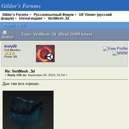
Gildor's Forums
Gildor's Forums
>
Русскоязычный Форум
>
UE Viewer (русский
форум)
>
Unreal-кодинг
>
VertMesh .3d
Pages:
[
3
]
1
2
Topic: VertMesh .3d (Read 20409 times)
Author
kisly00
Full Member
Posts: 89
Re: VertMesh .3d
«
Reply #30 on:
September 26, 2015, 01:54 »
Дык там все хорошо..