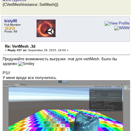
(CVertMeshInstance::SetMesh())
kisly00
Full Member
Posts: 89
Re: VertMesh .3d
«
Reply #37 on:
September 29, 2015, 19:04 »
Продумайте возможность выгрузки .mat для vertMesh. Было бы
здорово
PS//
У меня вроде все получилось.