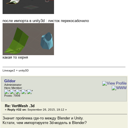
после импорта в unity3d : листок перекосабочило
какая то херня
Lineage2 + unity3D
Gildor
Administrator
Hero Member
Posts: 7956
Re: VertMesh .3d
«
Reply #32 on:
September 26, 2015, 19:12 »
Значит проблема где-то между Blender и Unity.
Кстати, чем импортируете 3d-модель в Blender?