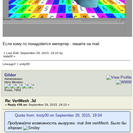
Если кому-то понадобится импортер - пишите на mail.
«
Last Edit: September 29, 2015, 19:10 by
kisly00
»
Lineage2 + unity3D
Gildor
Administrator
Hero Member
Posts: 7956
Re: VertMesh .3d
«
Reply #38 on:
September 29, 2015, 19:10 »
Quote from: kisly00 on September 29, 2015, 19:04
Продумайте возможность выгрузки .mat для vertMesh. Было бы
здорово