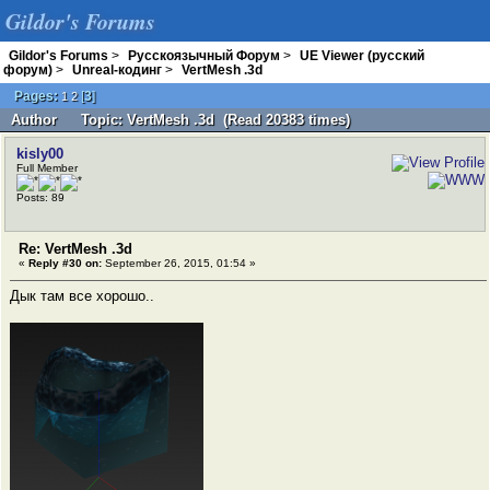
Gildor's Forums
Gildor's Forums
>
Русскоязычный Форум
>
UE Viewer (русский
форум)
>
Unreal-кодинг
>
VertMesh .3d
Pages:
[
3
]
1
2
Author
Topic: VertMesh .3d (Read 20383 times)
kisly00
Full Member
Posts: 89
Re: VertMesh .3d
«
Reply #30 on:
September 26, 2015, 01:54 »
Дык там все хорошо..