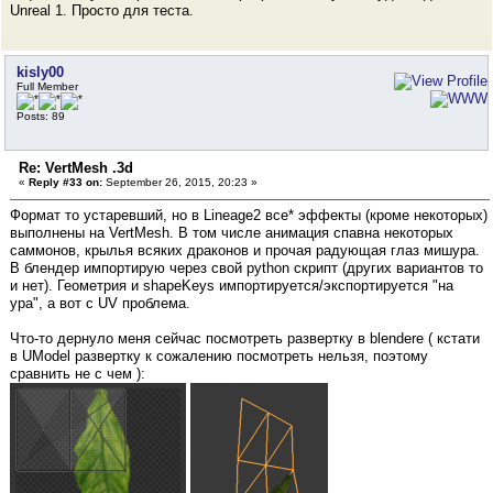
Unreal 1. Просто для теста.
kisly00
Full Member
Posts: 89
Re: VertMesh .3d
«
Reply #33 on:
September 26, 2015, 20:23 »
Формат то устаревший, но в Lineage2 все* эффекты (кроме некоторых)
выполнены на VertMesh. В том числе анимация спавна некоторых
саммонов, крылья всяких драконов и прочая радующая глаз мишура.
В блендер импортирую через свой python скрипт (других вариантов то
и нет). Геометрия и shapeKeys импортируется/экспортируется "на
ура", а вот с UV проблема.
Что-то дернуло меня сейчас посмотреть развертку в blendere ( кстати
в UModel развертку к сожалению посмотреть нельзя, поэтому
сравнить не с чем ):