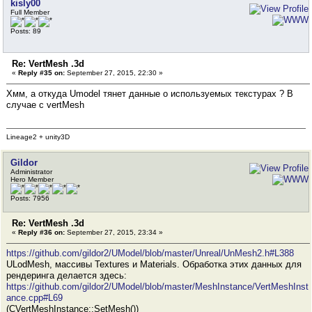
kisly00
Full Member
Posts: 89
Re: VertMesh .3d
«
Reply #35 on:
September 27, 2015, 22:30 »
Хмм, а откуда Umodel тянет данные о используемых текстурах ? В
случае с vertMesh
Lineage2 + unity3D
Gildor
Administrator
Hero Member
Posts: 7956
Re: VertMesh .3d
«
Reply #36 on:
September 27, 2015, 23:34 »
https://github.com/gildor2/UModel/blob/master/Unreal/UnMesh2.h#L388
ULodMesh, массивы Textures и Materials. Обработка этих данных для
рендеринга делается здесь:
https://github.com/gildor2/UModel/blob/master/MeshInstance/VertMeshInst
ance.cpp#L69
(CVertMeshInstance::SetMesh())