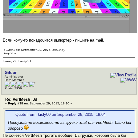
Если кому-то понадобится импортер - пишите на mail.
«
Last Edit: September 29, 2015, 19:10 by
kisly00
»
Lineage2 + unity3D
Gildor
Administrator
Hero Member
Posts: 7956
Re: VertMesh .3d
«
Reply #38 on:
September 29, 2015, 19:10 »
Quote from: kisly00 on September 29, 2015, 19:04
Продумайте возможность выгрузки .mat для vertMesh. Было бы
здорово
Не хочется VertMesh трогать вообще. Выгрузки, которая была бы