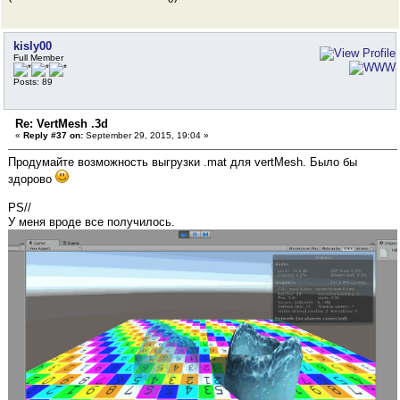
kisly00
Full Member
Posts: 89
Re: VertMesh .3d
«
Reply #37 on:
September 29, 2015, 19:04 »
Продумайте возможность выгрузки .mat для vertMesh. Было бы
здорово
PS//
У меня вроде все получилось.