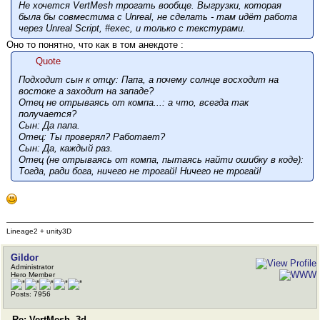
Не хочется VertMesh трогать вообще. Выгрузки, которая
была бы совместима с Unreal, не сделать - там идёт работа
через Unreal Script, #exec, и только с текстурами.
Оно то понятно, что как в том анекдоте :
Quote
Подходит сын к отцу: Папа, а почему солнце восходит на
востоке а заходит на западе?
Отец не отрываясь от компа...: а что, всегда так
получается?
Сын: Да папа.
Отец: Ты проверял? Работает?
Сын: Да, каждый раз.
Отец (не отрываясь от компа, пытаясь найти ошибку в коде):
Тогда, ради бога, ничего не трогай! Ничего не трогай!
Lineage2 + unity3D
Gildor
Administrator
Hero Member
Posts: 7956
Re: VertMesh .3d