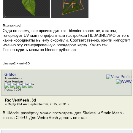
Внезапно!
Судя по всему, все происходит так: blender хавает uv, а затем,
генерирует UV мап по дефолтным настройкам НЕЗАВИСИМО от того
какие координаты мы ему скормили. Соответственно, юнити импортит
именно эту сгенерированную блендером карту. Как-то так
Пошел курить маны по blender python api
Lineage2 + unity3D
Gildor
Administrator
Hero Member
Posts: 7956
Re: VertMesh .3d
«
Reply #34 on:
September 26, 2015, 20:31 »
В UModel развёртку можно посмотреть для Skeletal и Static Mesh -
кнопка Ctrl+U. Для VertexMesh делать не стал.