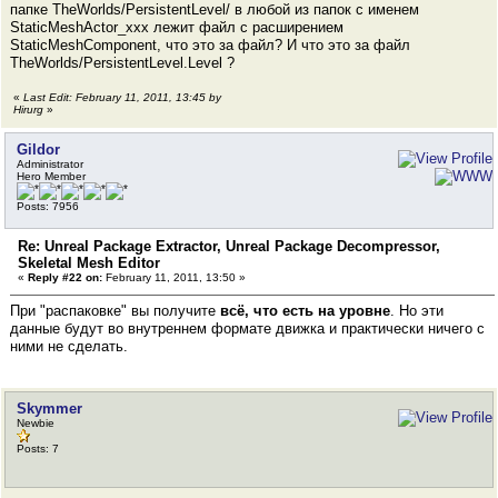
папке TheWorlds/PersistentLevel/ в любой из папок с именем
StaticMeshActor_ххх лежит файл с расширением
StaticMeshComponent, что это за файл? И что это за файл
TheWorlds/PersistentLevel.Level ?
«
Last Edit: February 11, 2011, 13:45 by
Hirurg
»
Gildor
Administrator
Hero Member
Posts: 7956
Re: Unreal Package Extractor, Unreal Package Decompressor,
Skeletal Mesh Editor
«
Reply #22 on:
February 11, 2011, 13:50 »
При "распаковке" вы получите
всё, что есть на уровне
. Но эти
данные будут во внутреннем формате движка и практически ничего с
ними не сделать.
Skymmer
Newbie
Posts: 7