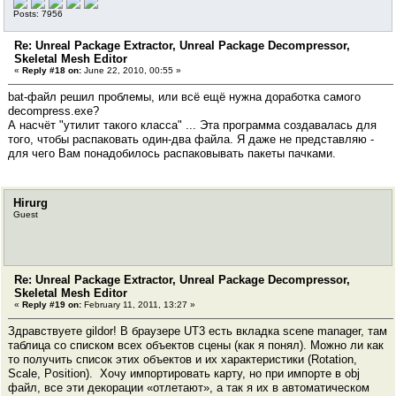
Posts: 7956
Re: Unreal Package Extractor, Unreal Package Decompressor,
Skeletal Mesh Editor
«
Reply #18 on:
June 22, 2010, 00:55 »
bat-файл решил проблемы, или всё ещё нужна доработка самого
decompress.exe?
А насчёт "утилит такого класса" ... Эта программа создавалась для
того, чтобы распаковать один-два файла. Я даже не представляю -
для чего Вам понадобилось распаковывать пакеты пачками.
Hirurg
Guest
Re: Unreal Package Extractor, Unreal Package Decompressor,
Skeletal Mesh Editor
«
Reply #19 on:
February 11, 2011, 13:27 »
Здравствуете gildor! В браузере UT3 есть вкладка scene manager, там
таблица со списком всех объектов сцены (как я понял). Можно ли как
то получить список этих объектов и их характеристики (Rotation,
Scale, Position). Хочу импортировать карту, но при импорте в obj
файл, все эти декорации «отлетают», а так я их в автоматическом