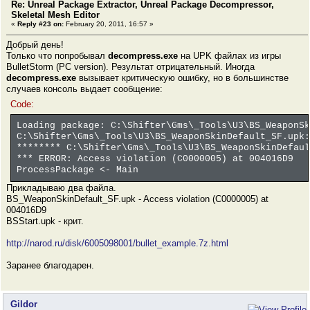
Re: Unreal Package Extractor, Unreal Package Decompressor,
Skeletal Mesh Editor
«
Reply #23 on:
February 20, 2011, 16:57 »
Добрый день!
Только что попробывал
decompress.exe
на UPK файлах из игры
BulletStorm (PC version). Результат отрицательный. Иногда
decompress.exe
вызывает критическую ошибку, но в большинстве
случаев консоль выдает сообщение:
Code:
Loading package: C:\Shifter\Gms\_Tools\U3\BS_WeaponSk
C:\Shifter\Gms\_Tools\U3\BS_WeaponSkinDefault_SF.upk:
******** C:\Shifter\Gms\_Tools\U3\BS_WeaponSkinDefaul
*** ERROR: Access violation (C0000005) at 004016D9
ProcessPackage <- Main
Прикладываю два файла.
BS_WeaponSkinDefault_SF.upk - Access violation (C0000005) at
004016D9
BSStart.upk - крит.
http://narod.ru/disk/6005098001/bullet_example.7z.html
Заранее благодарен.
Gildor