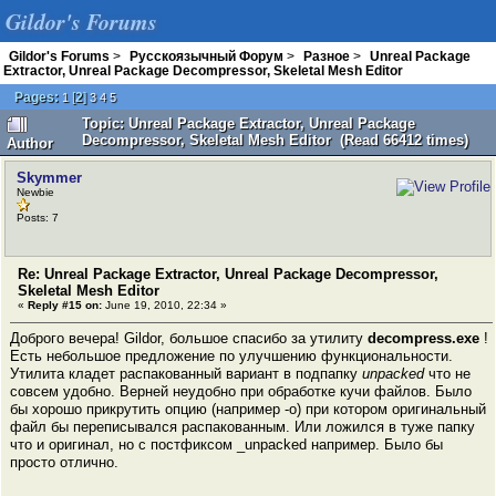
Gildor's Forums
Gildor's Forums
>
Русскоязычный Форум
>
Разное
>
Unreal Package
Extractor, Unreal Package Decompressor, Skeletal Mesh Editor
Pages:
[
2
]
1
3
4
5
Topic: Unreal Package Extractor, Unreal Package
Decompressor, Skeletal Mesh Editor (Read 66412 times)
Author
Skymmer
Newbie
Posts: 7
Re: Unreal Package Extractor, Unreal Package Decompressor,
Skeletal Mesh Editor
«
Reply #15 on:
June 19, 2010, 22:34 »
Доброго вечера! Gildor, большое спасибо за утилиту
decompress.exe
!
Есть небольшое предложение по улучшению функциональности.
Утилита кладет распакованный вариант в подпапку
unpacked
что не
совсем удобно. Верней неудобно при обработке кучи файлов. Было
бы хорошо прикрутить опцию (например -o) при котором оригинальный
файл бы переписывался распакованным. Или ложился в туже папку
что и оригинал, но с постфиксом _unpacked например. Было бы
просто отлично.