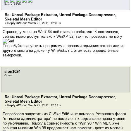
Posts: 7956
Re: Unreal Package Extractor, Unreal Package Decompressor,
Skeletal Mesh Editor
«
Reply #28 on:
March 22, 2011, 12:03 »
Странно, у меня на Win7 64 всё отлично работало. К сожалению,
сейчас имею доступ только к WinXP 32, так что проверить не могу
Попробуйте запустить программу с правами администратора или из
другого места на диске - у WinVista/7 с этим есть определённые
заморочки.
slon1024
Guest
Re: Unreal Package Extractor, Unreal Package Decompressor,
Skeletal Mesh Editor
«
Reply #29 on:
March 22, 2011, 12:14 »
Попробовал запустить из C:\SkelEdit\ и не помогло. Установка флага
"от имени администратора" не помогло, т.к. админские права у меня
по умолчанию. Помогла совместимость с "Win 98 / Win ME". Уже
забытая многими Win 98 продолжает нам помогать даже из могилы