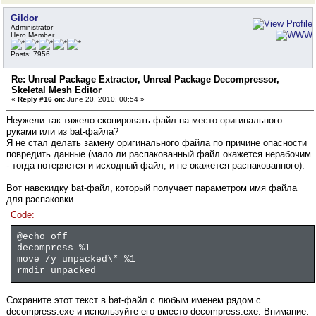
Gildor
Administrator
Hero Member
Posts: 7956
Re: Unreal Package Extractor, Unreal Package Decompressor,
Skeletal Mesh Editor
«
Reply #16 on:
June 20, 2010, 00:54 »
Неужели так тяжело скопировать файл на место оригинального
руками или из bat-файла?
Я не стал делать замену оригинального файла по причине опасности
повредить данные (мало ли распакованный файл окажется нерабочим
- тогда потеряется и исходный файл, и не окажется распакованного).
Вот навскидку bat-файл, который получает параметром имя файла
для распаковки
Code:
@echo off
decompress %1
move /y unpacked\* %1
rmdir unpacked
Сохраните этот текст в bat-файл с любым именем рядом с
decompress.exe и используйте его вместо decompress.exe. Внимание: