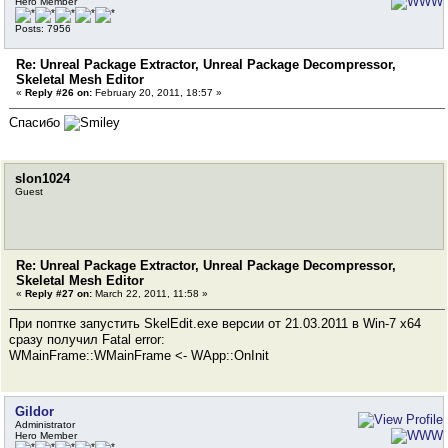
Hero Member
Posts: 7956
Re: Unreal Package Extractor, Unreal Package Decompressor,
Skeletal Mesh Editor
«
Reply #26 on:
February 20, 2011, 18:57 »
Спасибо
slon1024
Guest
Re: Unreal Package Extractor, Unreal Package Decompressor,
Skeletal Mesh Editor
«
Reply #27 on:
March 22, 2011, 11:58 »
При поптке запустить SkelEdit.exe версии от 21.03.2011 в Win-7 x64
сразу получил Fatal error:
WMainFrame::WMainFrame <- WApp::OnInit
Gildor
Administrator
Hero Member