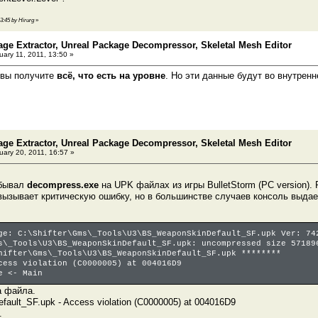
13:45 by Hirurg
»
age Extractor, Unreal Package Decompressor, Skeletal Mesh Editor
ary 11, 2011, 13:50 »
 вы получите
всё, что есть на уровне
. Но эти данные будут во внутрен
age Extractor, Unreal Package Decompressor, Skeletal Mesh Editor
ary 20, 2011, 16:57 »
обывал
decompress.exe
на UPK файлах из игры BulletStorm (PC version).
ызывает критическую ошибку, но в большинстве случаев консоль выдае
ge: C:\Shifter\Gms\_Tools\U3\BS_WeaponSkinDefault_SF.upk Ver: 74
s\_Tools\U3\BS_WeaponSkinDefault_SF.upk: uncompressed size 57189
hifter\Gms\_Tools\U3\BS_WeaponSkinDefault_SF.upk ********
cess violation (C0000005) at 004016D9
e <- Main
 файла.
ult_SF.upk - Access violation (C0000005) at 004016D9
.