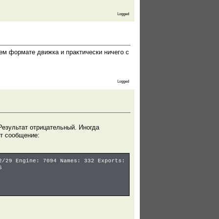
Logged
нем формате движка и практически ничего с
Logged
 Результат отрицательный. Иногда
т сообщение:
2/29 Engine: 7094 Names: 332 Exports: 211 Imports: 51 Game: 8020
6