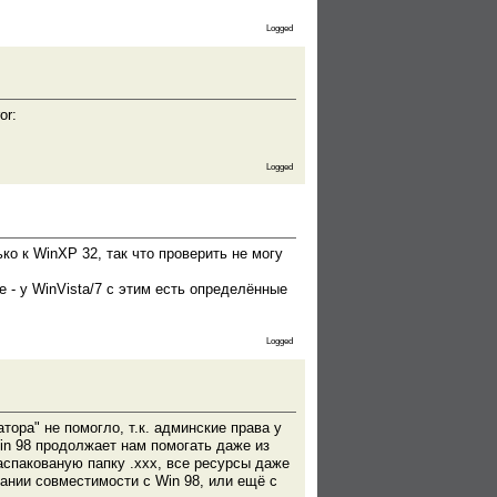
Logged
or:
Logged
ко к WinXP 32, так что проверить не могу
 - у WinVista/7 с этим есть определённые
Logged
тора" не помогло, т.к. админские права у
in 98 продолжает нам помогать даже из
аспакованую папку .ххх, все ресурсы даже
вании совместимости с Win 98, или ещё с