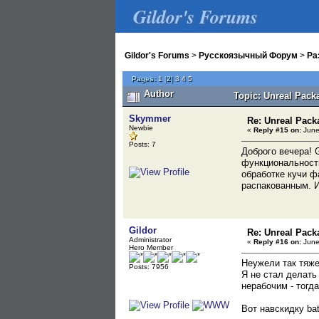
Gildor's Forums
Gildor's Forums
>
Русскоязычный Форум
>
Ра
Pages:
1
[
2
]
3
4
5
Author
Topic: Unreal Pack
Skymmer
Re: Unreal Pack
Newbie
«
Reply #15 on:
June
Posts: 7
Доброго вечера! 
функциональности
обработке кучи ф
распакованным. И
Gildor
Re: Unreal Pack
Administrator
«
Reply #16 on:
June
Hero Member
Неужели так тяже
Posts: 7956
Я не стал делать
нерабочим - тогд
Вот навскидку ba