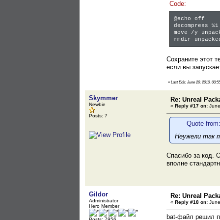
Code:
@echo off
decompress %1
move /y unpac
rmdir unpacke
Сохраните этот т
если вы запускает
«
Last Edit: June 20, 2010, 00:55
Skymmer
Re: Unreal Pack
Newbie
«
Reply #17 on:
June
Posts: 7
Quote from:
Неужели так т
Спасибо за код. 
вполне стандартн
Gildor
Re: Unreal Pack
Administrator
«
Reply #18 on:
June
Hero Member
bat-файл решил п
Posts: 7956