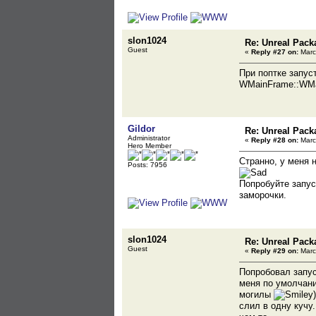
slon1024
Re: Unreal Pack
Guest
«
Reply #27 on:
Marc
При поптке запуст
WMainFrame::WMa
Gildor
Re: Unreal Pack
Administrator
«
Reply #28 on:
Marc
Hero Member
Странно, у меня 
Posts: 7956
Попробуйте запус
заморочки.
slon1024
Re: Unreal Pack
Guest
«
Reply #29 on:
Marc
Попробовал запуст
меня по умолчани
могилы
слил в одну кучу