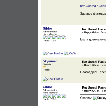
http://narod.ru/di
Заранее благодар
Gildor
Re: Unreal Pack
Administrator
«
Reply #24 on:
Febru
Hero Member
Была довольно-та
Posts: 7956
Skymmer
Re: Unreal Pack
Newbie
«
Reply #25 on:
Febru
Posts: 7
Благодарю! Тепе
Gildor
Re: Unreal Pack
Administrator
«
Reply #26 on:
Febru
Hero Member
Спасибо
Posts: 7956