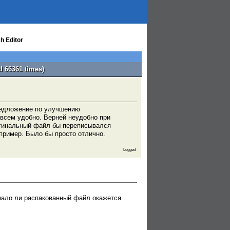
h Editor
d 66361 times)
редложение по улучшению
овсем удобно. Верней неудобно при
ригинальный файл бы переписывался
пример. Было бы просто отлично.
Logged
(мало ли распакованный файл окажется