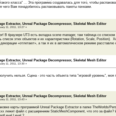
 такого класса" ... Эта программа создавалась для того, чтобы распаков
я чего Вам понадобилось распаковывать пакеты пачками.
age Extractor, Unreal Package Decompressor, Skeletal Mesh Editor
ary 11, 2011, 13:27 »
dor! В браузере UT3 есть вкладка scene manager, там таблица со списком
ь список этих объектов и их характеристики (Rotation, Scale, Position). 
и декорации «отлетают», а так я их в автоматическом режиме расставлю 
age Extractor, Unreal Package Decompressor, Skeletal Mesh Editor
ary 11, 2011, 13:30 »
получить нельзя. Сцена - это часть объекта типа "игровой уровень", моя
age Extractor, Unreal Package Decompressor, Skeletal Mesh Editor
ary 11, 2011, 13:43 »
ковке карты программой Unreal Package Extractor в папке TheWorlds/Pers
ххх лежит файл с расширением StaticMeshComponent, что это за файл? 
entLevel.Level ?