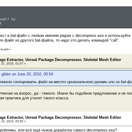
ked\* %1
d
екст в bat-файл с любым именем рядом с decompress.exe и используйте 
е файл из другого bat-файла, то надо это делать командой "call".
 by gildor
»
age Extractor, Unreal Package Decompressor, Skeletal Mesh Editor
 21, 2010, 01:57 »
 gildor on June 20, 2010, 00:54
яжело скопировать файл на место оригинального руками или из bat-ф
Отвечая на вопрос, да - тяжело. Иначе бы подобное предложение и не п
ая практика для утилит такого класса.
age Extractor, Unreal Package Decompressor, Skeletal Mesh Editor
 22, 2010, 00:55 »
роблемы, или всё ещё нужна доработка самого decompress.exe?