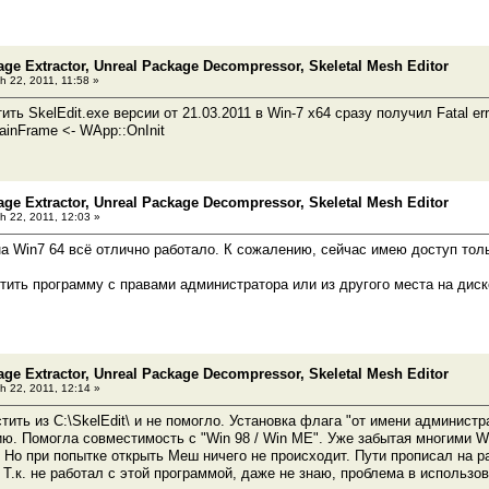
age Extractor, Unreal Package Decompressor, Skeletal Mesh Editor
h 22, 2011, 11:58 »
ить SkelEdit.exe версии от 21.03.2011 в Win-7 x64 сразу получил Fatal err
inFrame <- WApp::OnInit
age Extractor, Unreal Package Decompressor, Skeletal Mesh Editor
h 22, 2011, 12:03 »
на Win7 64 всё отлично работало. К сожалению, сейчас имею доступ толь
тить программу с правами администратора или из другого места на диске
age Extractor, Unreal Package Decompressor, Skeletal Mesh Editor
h 22, 2011, 12:14 »
ить из C:\SkelEdit\ и не помогло. Установка флага "от имени администра
ю. Помогла совместимость с "Win 98 / Win ME". Уже забытая многими W
) Но при попытке открыть Меш ничего не происходит. Пути прописал на р
. Т.к. не работал с этой программой, даже не знаю, проблема в использо