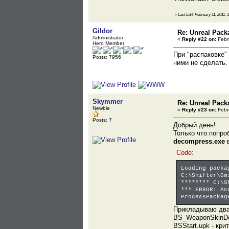
«
Last Edit: February 11, 2011, 
Gildor
Re: Unreal Pack
Administrator
«
Reply #22 on:
Febru
Hero Member
При "распаковке"
Posts: 7956
ними не сделать.
Skymmer
Re: Unreal Pack
Newbie
«
Reply #23 on:
Febru
Posts: 7
Добрый день!
Только что попр
decompress.exe
в
Code:
Loading packa
C:\Shifter\Gm
******** C:\S
*** ERROR: Ac
ProcessPackag
Прикладываю два
BS_WeaponSkinDefa
BSStart.upk - крит