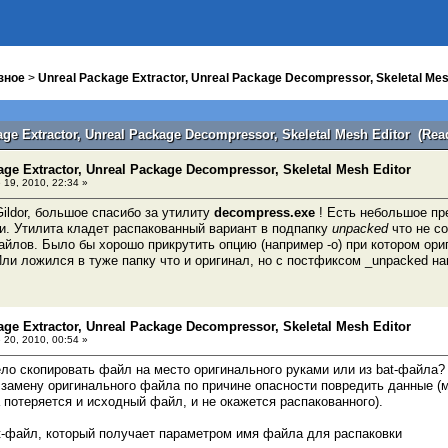
зное
>
Unreal Package Extractor, Unreal Package Decompressor, Skeletal Mes
age Extractor, Unreal Package Decompressor, Skeletal Mesh Editor (Rea
age Extractor, Unreal Package Decompressor, Skeletal Mesh Editor
 19, 2010, 22:34 »
Gildor, большое спасибо за утилиту
decompress.exe
! Есть небольшое п
. Утилита кладет распакованный вариант в подпапку
unpacked
что не с
айлов. Было бы хорошо прикрутить опцию (например -o) при котором о
ли ложился в туже папку что и оригинал, но с постфиксом _unpacked на
age Extractor, Unreal Package Decompressor, Skeletal Mesh Editor
 20, 2010, 00:54 »
ло скопировать файл на место оригинального руками или из bat-файла?
 замену оригинального файла по причине опасности повредить данные 
а потеряется и исходный файл, и не окажется распакованного).
t-файл, который получает параметром имя файла для распаковки