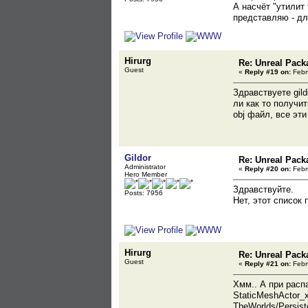
А насчёт "утилит
представляю - дл
Hirurg
Re: Unreal Pack
Guest
«
Reply #19 on:
Febru
Здравствуете gil
ли как то получит
obj файл, все эт
Gildor
Re: Unreal Pack
Administrator
«
Reply #20 on:
Febru
Hero Member
Здравствуйте.
Posts: 7956
Нет, этот список 
Hirurg
Re: Unreal Pack
Guest
«
Reply #21 on:
Febru
Хмм.. А при распа
StaticMeshActor_
TheWorlds/Persist