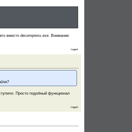
его вместо decompress.exe. Внимание:
Logged
айла?
оступило. Просто подобный функционал
Logged