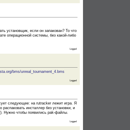
вать установщик, если он запакован? То что
те операционной системы, без какой-либо
Logged
ervista.org/bms/unreal_tournament_4.bms
Logged
сует следующее: на rutracker лежит игра. Я
о распаковать инсталлер без установки, и
т). Нужно чтобы появились pak-файлы.
Logged