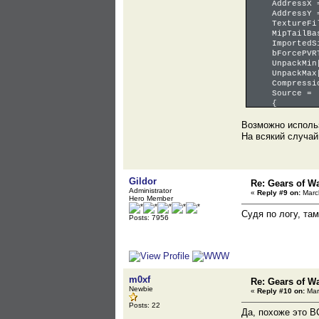
AddressX = 
AddressY = 
TextureFile
MipTailBas
ImportedSiz
bForcePVRTC
UnpackMin[4
UnpackMax[4
CompressionS
Source =
{
SizeX =
SizeY =
Возможно использ
NumSlice
На всякий случай
NumMips
bPNGCompr
Format = T
}
Gildor
Re: Gears of Wa
Administrator
«
Reply #9 on:
March
Hero Member
Судя по логу, та
Posts: 7956
m0xf
Re: Gears of Wa
Newbie
«
Reply #10 on:
Mar
Posts: 22
Да, похоже это B