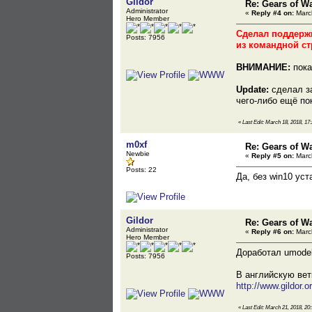
Gildor
Re: Gears of Wa
Administrator
«
Reply #4 on:
March
Hero Member
Сделал поддержк
Posts: 7956
из командной стр
ВНИМАНИЕ:
пока
Update:
сделал за
чего-либо ещё пок
«
Last Edit: March 18, 2018, 17:
m0xf
Re: Gears of Wa
Newbie
«
Reply #5 on:
March
Posts: 22
Да, без win10 ус
Gildor
Re: Gears of Wa
Administrator
«
Reply #6 on:
March
Hero Member
Доработал umodel
Posts: 7956
В английскую ве
http://www.gildor.
«
Last Edit: March 21, 2018, 20: