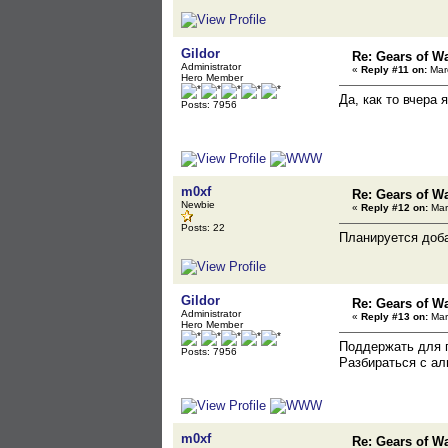
Gildor
Re: Gears of Wa
Administrator
«
Reply #11 on:
Marc
Hero Member
Да, как то вчера
Posts: 7956
m0xf
Re: Gears of Wa
Newbie
«
Reply #12 on:
Mar
Posts: 22
Планируется доба
Gildor
Re: Gears of Wa
Administrator
«
Reply #13 on:
Mar
Hero Member
Поддержать для п
Posts: 7956
Разбираться с ал
m0xf
Re: Gears of Wa