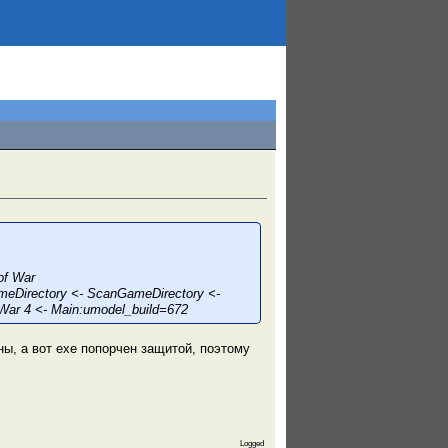
of War
eDirectory <- ScanGameDirectory <-
War 4 <- Main:umodel_build=672
ы, а вот exe попорчен защитой, поэтому
Logged