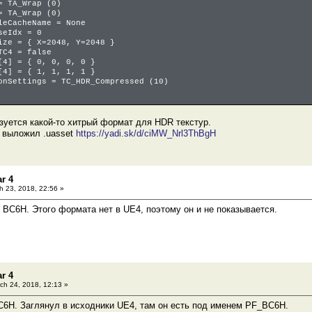
TA_Wrap (0)
TA_Wrap (0)
CacheName = None
eIdx = 0
e = { X=2048, Y=2048 }
4 = false
] = { 0, 0, 0, 0 }
] = { 1, 1, 1, 1 }
ettings = TC_HDR_Compressed (10)
 0
 0
уется какой-то хитрый формат для HDR текстур.
s = 0
 выложил .uasset
https://yadi.sk/d/ciMW_Nrl3ThBgH
 = 0
essed = false
SF_Invalid (0)
r 4
 23, 2018, 22:56 »
м BC6H. Этого формата нет в UE4, поэтому он и не показывается.
r 4
ch 24, 2018, 12:13 »
C6H. Заглянул в исходники UE4, там он есть под именем PF_BC6H.