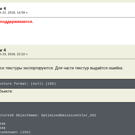
r 4
 22, 2018, 14:59 »
 поддерживается.
r 4
 23, 2018, 22:22 »
все текстуры экспортируются. Для части текстур выдаётся ошибка:
exture format: (null) (255)
бъекте:
xture2D ObjectName: OptimizedEmissiveColor_292
48
48
nknown> (255)