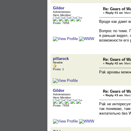
Gildor
Re: Gears of Wa
Administrator
«
Reply #1 on:
March
Hero Member
Вроде как дамп в
Posts: 7956
Вопрос по теме. 
я раньше видел, 
возможности его 
pillarock
Re: Gears of Wa
Newbie
«
Reply #2 on:
March
Posts: 1
Pak архивы можно
Gildor
Re: Gears of Wa
Administrator
«
Reply #3 on:
March
Hero Member
Pak не интересуе
Posts: 7956
так понимаю, там
желательно без W