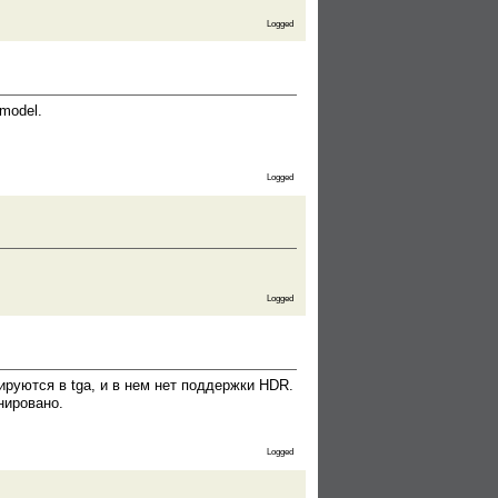
Logged
model.
Logged
Logged
руются в tga, и в нем нет поддержки HDR.
нировано.
Logged