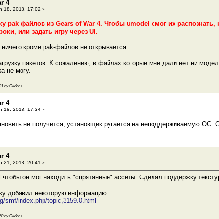
r 4
 18, 2018, 17:02 »
у pak файлов из Gears of War 4. Чтобы umodel смог их распознать,
оки, или задать игру через UI.
 ничего кроме pak-файлов не открывается.
грузку пакетов. К сожалению, в файлах которые мне дали нет ни моделе
а не могу.
21 by Gildor
»
r 4
 18, 2018, 17:34 »
тановить не получится, установщик ругается на неподдерживаемую ОС. 
r 4
 21, 2018, 20:41 »
 чтобы он мог находить "спрятанные" ассеты. Сделал поддержку текстур
тку добавил некоторую информацию:
org/smf/index.php/topic,3159.0.html
50 by Gildor
»