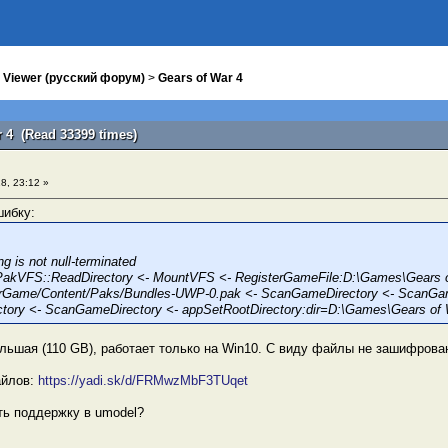
 Viewer (русский форум)
>
Gears of War 4
r 4 (Read 33399 times)
8, 23:12 »
шибку:
ng is not null-terminated
PakVFS::ReadDirectory <- MountVFS <- RegisterGameFile:D:\Games\Gears 
rGame/Content/Paks/Bundles-UWP-0.pak <- ScanGameDirectory <- ScanGam
ory <- ScanGameDirectory <- appSetRootDirectory:dir=D:\Games\Gears of 
льшая (110 GB), работает только на Win10. С виду файлы не зашифрован
айлов:
https://yadi.sk/d/FRMwzMbF3TUqet
ть поддержку в umodel?