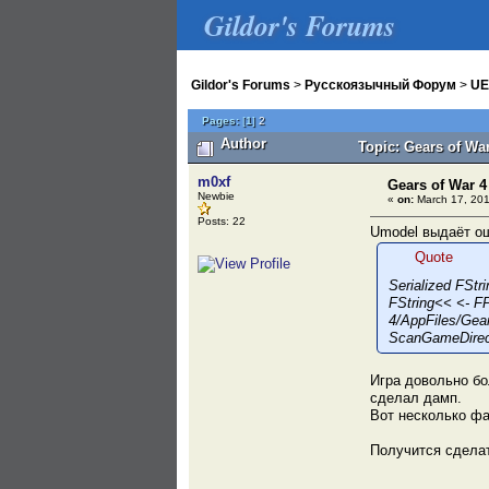
Gildor's Forums
Gildor's Forums
>
Русскоязычный Форум
>
UE
Pages:
[
1
]
2
Author
Topic: Gears of Wa
m0xf
Gears of War 4
Newbie
«
on:
March 17, 201
Posts: 22
Umodel выдаёт о
Quote
Serialized FStri
FString<< <- F
4/AppFiles/Gea
ScanGameDirect
Игра довольно бо
сделал дамп.
Вот несколько ф
Получится сдела