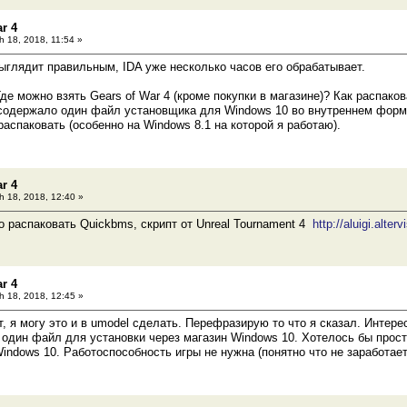
r 4
 18, 2018, 11:54 »
ыглядит правильным, IDA уже несколько часов его обрабатывает.
Где можно взять Gears of War 4 (кроме покупки в магазине)? Как распако
содержало один файл установщика для Windows 10 во внутреннем форма
распаковать (особенно на Windows 8.1 на которой я работаю).
r 4
 18, 2018, 12:40 »
 распаковать Quickbms, скрипт от Unreal Tournament 4
http://aluigi.alt
r 4
 18, 2018, 12:45 »
т, я могу это и в umodel сделать. Перефразирую то что я сказал. Интере
 один файл для установки через магазин Windows 10. Хотелось бы прост
indows 10. Работоспособность игры не нужна (понятно что не заработае