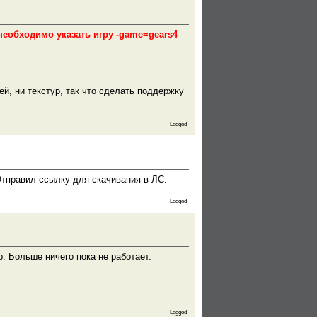
 необходимо указать игру -game=gears4
й, ни текстур, так что сделать поддержку
Logged
Отправил ссылку для скачивания в ЛС.
Logged
. Больше ничего пока не работает.
Logged