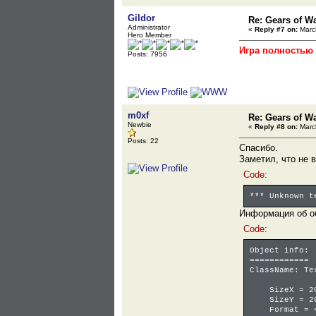
Gildor
Re: Gears of Wa
Administrator
«
Reply #7 on:
March
Hero Member
Игра полностью
Posts: 7956
m0xf
Re: Gears of Wa
Newbie
«
Reply #8 on:
March
Posts: 22
Спасибо.
Заметил, что не 
Code:
*** Unknown t
Информация об о
Code:
Object info:
============
ClassName: Te
SizeX = 20
SizeY = 20
Format = <u