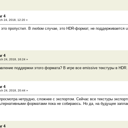
r 4
h 24, 2018, 12:20 »
 я это пропустил. В любом случае, это HDR-формат, не поддерживается u
r 4
ch 24, 2018, 16:24 »
вление поддержки этого формата? В игре все emissive текстуры в HDR.
r 4
ch 24, 2018, 20:44 »
росмотра нетрудно, сложнее с экспортом. Сейчас все текстуры экспорти
ьтернативными форматами пока не собираюсь. Но да, на будущее запла
r 4