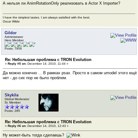
А нельзя ли AnimRotationOnly реализовать в Actor X Importer?
I have the simplest tastes. I am always satisfied with the best.
Oscar Wilde
Gildor
Administrator
Hero Member
Posts: 7956
Re: Небольшая проблема с TRON Evolution
«
Reply #5 on:
December 14, 2010, 11:44 »
Да можно конечно ... В рамках psax. Просто в самом umodel этого ещё
нет - до сих пор не было проблем.
Skykila
Global Moderator
Sr. Member
Posts: 285
Re: Небольшая проблема с TRON Evolution
«
Reply #6 on:
December 14, 2010, 12:43 »
Ну может-быть тогда сделаешь?