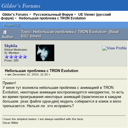
Gildor's Forums
Gildor's Forums
>
Русскоязычный Форум
>
UE Viewer (русский
форум)
>
Небольшая проблема с TRON Evolution
Pages:
[
1
]
Topic: Небольшая проблема с TRON Evolution (Read
6117 times)
Author
Skykila
Global Moderator
Sr. Member
Posts: 285
Небольшая проблема с TRON Evolution
«
on:
December 11, 2010, 11:33 »
Привет!
У меня тут возникла небольшая проблема с анимацией в TRON
Evolution, некоторые анимации воспроизводятся некорректно, то есть
во время проигрывания некоторых анимаций (практически в каждом
большом .psax файле одна-две) модель собирается в комок и вяло
трепыхается. Нельзя ли это исправить?
I have the simplest tastes. I am always satisfied with the best.
Oscar Wilde