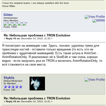
I have the simplest tastes. I am always satisfied with the best.
Oscar Wilde
Gildor
Administrator
Hero Member
Posts: 7956
Re: Небольшая проблема с TRON Evolution
«
Reply #3 on:
December 14, 2010, 11:33 »
Я посмотрел на анимацию сам. Здесь, похоже, удалены треки для
трансляции костей - оставили только вращение (то есть это не
проблема с аддитивной анимацией). Есть такая штука в AnimSet -
AnimRotationOnly. Я реализовал её в SkelEdit и там очень хорошо
видно - если загрузить psa из TRON и включить AnimRotationOnly, то
всё становится на свои места.
Skykila
Global Moderator
Sr. Member
Posts: 285
Re: Небольшая проблема с TRON Evolution
«
Reply #4 on:
December 14, 2010, 11:41 »