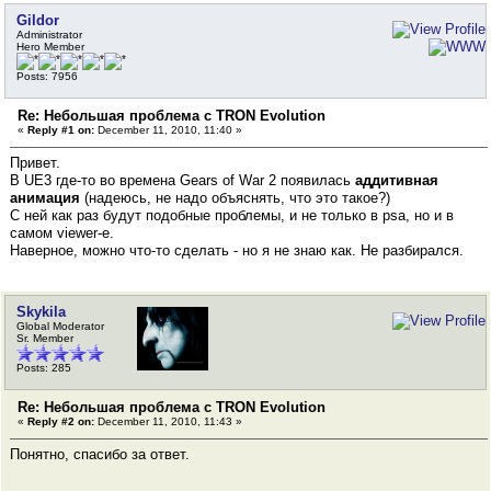
Gildor
Administrator
Hero Member
Posts: 7956
Re: Небольшая проблема с TRON Evolution
«
Reply #1 on:
December 11, 2010, 11:40 »
Привет.
В UE3 где-то во времена Gears of War 2 появилась
аддитивная
анимация
(надеюсь, не надо объяснять, что это такое?)
С ней как раз будут подобные проблемы, и не только в psa, но и в
самом viewer-е.
Наверное, можно что-то сделать - но я не знаю как. Не разбирался.
Skykila
Global Moderator
Sr. Member
Posts: 285
Re: Небольшая проблема с TRON Evolution
«
Reply #2 on:
December 11, 2010, 11:43 »
Понятно, спасибо за ответ.