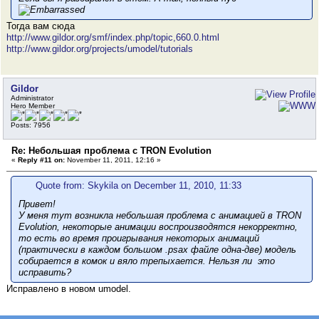
Тогда вам сюда
http://www.gildor.org/smf/index.php/topic,660.0.html
http://www.gildor.org/projects/umodel/tutorials
Gildor
Administrator
Hero Member
Posts: 7956
Re: Небольшая проблема с TRON Evolution
«
Reply #11 on:
November 11, 2011, 12:16 »
Quote from: Skykila on December 11, 2010, 11:33
Привет!
У меня тут возникла небольшая проблема с анимацией в TRON
Evolution, некоторые анимации воспроизводятся некорректно,
то есть во время проигрывания некоторых анимаций
(практически в каждом большом .psax файле одна-две) модель
собирается в комок и вяло трепыхается. Нельзя ли это
исправить?
Исправлено в новом umodel.