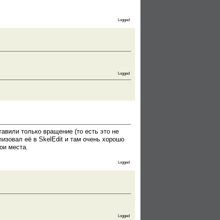
Logged
Logged
авили только вращение (то есть это не
лизовал её в SkelEdit и там очень хорошо
ои места.
Logged
Logged