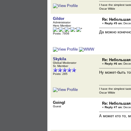
I have the simplest tast
Oscar Wilde
Gildor
Re: Небольшая
Administrator
«
Reply #5 on:
Decem
Hero Member
Да можно конечно
Posts: 7956
Skykila
Re: Небольшая
Global Moderator
«
Reply #6 on:
Decem
Sr. Member
Ну может-быть т
Posts: 285
I have the simplest tast
Oscar Wilde
Goingl
Re: Небольшая
Guest
«
Reply #7 on:
Decem
А может кто то, м