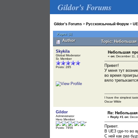
Gildor's Forums
Gildor's Forums
>
Русскоязычный Форум
>
UE
Pages:
[
1
]
Author
Topic: Небольшая 
Skykila
Небольшая про
Global Moderator
«
on:
December 11, 2
Sr. Member
Привет!
Posts: 285
У меня тут возни
во время проигры
вяло трепыхается
I have the simplest tast
Oscar Wilde
Gildor
Re: Небольшая
Administrator
«
Reply #1 on:
Decem
Hero Member
Привет.
Posts: 7956
В UE3 где-то во 
С ней как раз буд