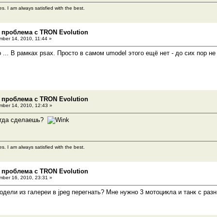
es. I am always satisfied with the best.
 проблема с TRON Evolution
ber 14, 2010, 11:44 »
 ... В рамках psax. Просто в самом umodel этого ещё нет - до сих пор н
 проблема с TRON Evolution
ber 14, 2010, 12:43 »
огда сделаешь?
es. I am always satisfied with the best.
 проблема с TRON Evolution
ber 16, 2010, 23:31 »
одели из галереи в jpeg перегнать? Мне нужно 3 мотоцикла и танк с разн