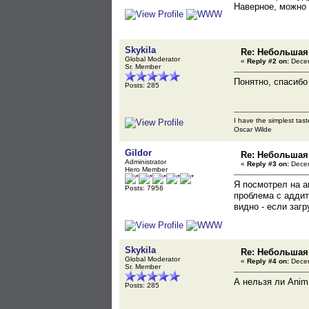
Наверное, можно ч
Skykila
Re: Небольшая
Global Moderator
«
Reply #2 on:
Decem
Sr. Member
Понятно, спасибо 
Posts: 285
I have the simplest tast
Oscar Wilde
Gildor
Re: Небольшая
Administrator
«
Reply #3 on:
Decem
Hero Member
Я посмотрел на а
Posts: 7956
проблема с аддит
видно - если загр
Skykila
Re: Небольшая
Global Moderator
«
Reply #4 on:
Decem
Sr. Member
А нельзя ли AnimR
Posts: 285