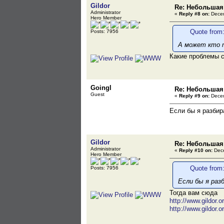
Gildor
Re: Небольшая
Administrator
«
Reply #8 on:
Decem
Hero Member
Quote from
Posts: 7956
А может кто т
Какие проблемы 
Goingl
Re: Небольшая
Guest
«
Reply #9 on:
Decem
Если бы я разбир
Gildor
Re: Небольшая
Administrator
«
Reply #10 on:
Dece
Hero Member
Quote from
Posts: 7956
Если бы я раз
Тогда вам сюда
http://www.gildor.
http://www.gildor.o