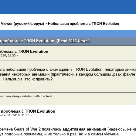
 Viewer (русский форум)
>
Небольшая проблема с TRON Evolution
проблема с TRON Evolution (Read 6113 times)
блема с TRON Evolution
010, 11:33 »
кла небольшая проблема с анимацией в TRON Evolution, некоторые анима
вания некоторых анимаций (практически в каждом большом .psax файле 
. Нельзя ли это исправить?
es. I am always satisfied with the best.
 проблема с TRON Evolution
ber 11, 2010, 11:40 »
времена Gears of War 2 появилась
аддитивная анимация
(надеюсь, не на
ут подобные проблемы, и не только в psa, но и в самом viewer-е.