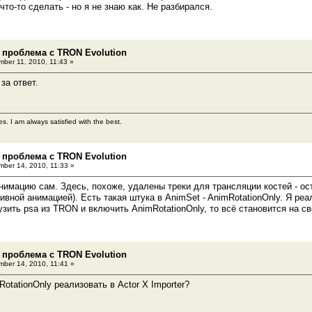
то-то сделать - но я не знаю как. Не разбирался.
 проблема с TRON Evolution
ber 11, 2010, 11:43 »
за ответ.
es. I am always satisfied with the best.
 проблема с TRON Evolution
ber 14, 2010, 11:33 »
нимацию сам. Здесь, похоже, удалены треки для трансляции костей - ост
ивной анимацией). Есть такая штука в AnimSet - AnimRotationOnly. Я реа
узить psa из TRON и включить AnimRotationOnly, то всё становится на св
 проблема с TRON Evolution
ber 14, 2010, 11:41 »
otationOnly реализовать в Actor X Importer?