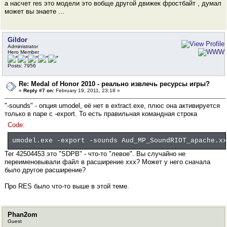
а насчет res это модели это вобще другой движек фростбайт , думал
может вы знаете ...
Gildor
Administrator
Hero Member
Posts: 7956
Re: Medal of Honor 2010 - реально извлечь ресурсы игры?
«
Reply #7 on:
February 19, 2011, 23:18 »
"-sounds" - опция umodel, её нет в extract.exe, плюс она активируется
только в паре с -export. То есть правильная командная строка
Code:
umodel.exe -export -sounds Aud_MP_SoundRIOT_apache.xx
Тег 42504453 это "SDPB" - что-то "левое". Вы случайно не
переименовывали файл в расширение xxx? Может у него сначала
было другое расширение?
Про RES было что-то выше в этой теме.
Phan2om
Guest