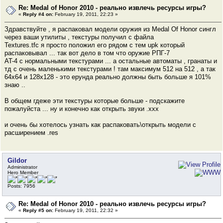
Re: Medal of Honor 2010 - реально извлечь ресурсы игры?
«
Reply #4 on:
February 19, 2011, 22:23 »
Здравствуйте , я распаковал модели оружия из Medal Of Honor сингл
через ваши утилиты , текстуры получил с файла
Textures.tfc я просто положил его рядом с тем upk который
распаковывал ... так вот дело в том что оружие РПГ-7
AT-4 с нормальными текстурами ... а остальные автоматы , гранаты и
тд с очень маленькими текстурами ! там максимум 512 на 512 , а так
64х64 и 128х128 - это ерунда реально должны быть больше я 101%
знаю ..
В общем гдеже эти текстуры которые больше - подскажите
пожалуйста ... ну и конечно как открыть звуки .ххх
и очень бы хотелось узнать как распаковать\открыть модели с
расширением .res
Gildor
Administrator
Hero Member
Posts: 7956
Re: Medal of Honor 2010 - реально извлечь ресурсы игры?
«
Reply #5 on:
February 19, 2011, 22:32 »