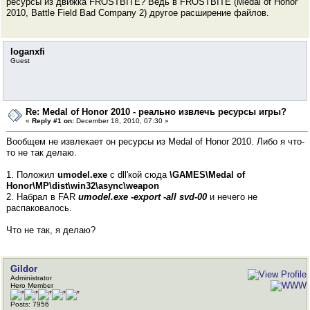
ресурсы из движка FROSTBITE? Ведь в FROSTBITE (Medal of Honor
2010, Battle Field Bad Company 2) другое расширение файлов.
loganxfi
Guest
Re: Medal of Honor 2010 - реально извлечь ресурсы игры?
«
Reply #1 on:
December 18, 2010, 07:30 »
Вообщем не извлекает он ресурсы из Medal of Honor 2010. Либо я что-
то не так делаю.
1. Положил
umodel.exe
с dll'кой сюда
\GAMES\Medal of
Honor\MP\dist\win32\async\weapon
2. Набрал в FAR
umodel.exe -export -all svd-00
и нечего не
распаковалось.
Что не так, я делаю?
Gildor
Administrator
Hero Member
Posts: 7956