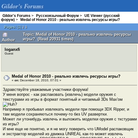
Gildor's Forums
Gildor's Forums
>
Русскоязычный Форум
>
UE Viewer (русский
форум)
>
Medal of Honor 2010 - реально извлечь ресурсы игры?
Pages:
[
1
]
2
3
Topic: Medal of Honor 2010 - реально извлечь ресурсы
игры? (Read 20931 times)
Author
loganxfi
Guest
Medal of Honor 2010 - реально извлечь ресурсы игры?
«
on:
December 18, 2010, 07:01 »
Здравствуйте уважаемые участники форума!
У меня вопрос - как распаковать (извлечь) модели оружия с
текстурами из игры в формат понятный и читаемый 3Ds Max'ом
Например я пробывал извлекать модели при помощи 3DX Ripper, и
там модели сохраняються почему-то без UV развертки.
Может ли утонибудь извлечь и выложить моделки оружия с ткстурами
из игры?
И мне еще не понятно, и я не могу поверить что UModel распаковщик
и экстрактор моделей из движка UNREAL как-то может извлечь