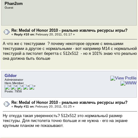
Phan2om
Guest
Re: Medal of Honor 2010 - реально извлечь ресурсы игры?
«
Reply #10 on:
February 20, 2011, 01:17 »
А что же с текстурами ? почему некоторое оружие с меньшими
текстурами а другое с нормальными - вот например М14 с нормальной
текстурой а пистолет беретта с 512х512 - но я 101% знаю что реально
она должна быть больше
Gildor
Administrator
Hero Member
Posts: 7956
Re: Medal of Honor 2010 - реально извлечь ресурсы игры?
«
Reply #11 on:
February 20, 2011, 01:25 »
Ну откуда такая уверенность? 512х512 это
нормальный
размер
текстуры. Для пистолета точно больше и не нужна - его на экране
крупным планом не показывают.