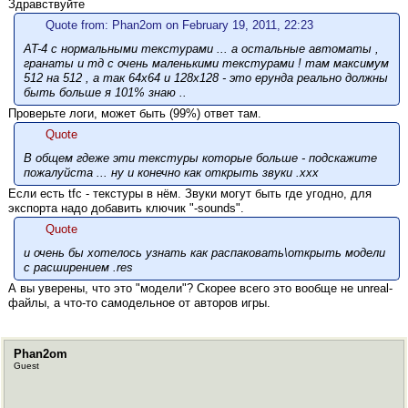
Здравствуйте
Quote from: Phan2om on February 19, 2011, 22:23
AT-4 с нормальными текстурами ... а остальные автоматы ,
гранаты и тд с очень маленькими текстурами ! там максимум
512 на 512 , а так 64х64 и 128х128 - это ерунда реально должны
быть больше я 101% знаю ..
Проверьте логи, может быть (99%) ответ там.
Quote
В общем гдеже эти текстуры которые больше - подскажите
пожалуйста ... ну и конечно как открыть звуки .ххх
Если есть tfc - текстуры в нём. Звуки могут быть где угодно, для
экспорта надо добавить ключик "-sounds".
Quote
и очень бы хотелось узнать как распаковать\открыть модели
с расширением .res
А вы уверены, что это "модели"? Скорее всего это вообще не unreal-
файлы, а что-то самодельное от авторов игры.
Phan2om
Guest