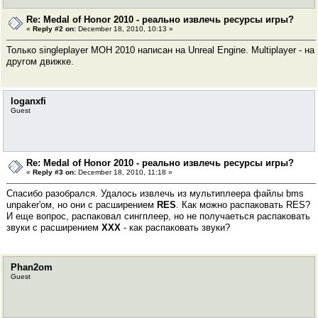
Re: Medal of Honor 2010 - реально извлечь ресурсы игры?
«
Reply #2 on:
December 18, 2010, 10:13 »
Только singleplayer MOH 2010 написан на Unreal Engine. Multiplayer - на
другом движке.
loganxfi
Guest
Re: Medal of Honor 2010 - реально извлечь ресурсы игры?
«
Reply #3 on:
December 18, 2010, 11:18 »
Спасибо разобрался. Удалось извлечь из мультиплеера файлы bms
unpaker'ом, но они с расширением
RES
. Как можно распаковать RES?
И еще вопрос, распаковал сингплеер, но не получаеться распаковать
звуки с расширением
XXX
- как распаковать звуки?
Phan2om
Guest