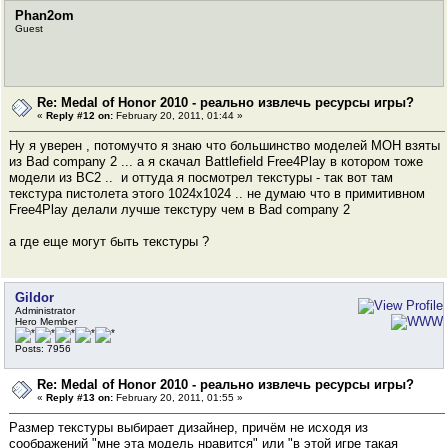
Phan2om
Guest
Re: Medal of Honor 2010 - реально извлечь ресурсы игры?
«
Reply #12 on:
February 20, 2011, 01:44 »
Ну я уверен , потомучто я знаю что большинство моделей MOH взяты
из Bad company 2 ... а я скачал Battlefield Free4Play в котором тоже
модели из BC2 .. и оттуда я посмотрел текстуры - так вот там
текстура пистолета этого 1024х1024 .. не думаю что в примитивном
Free4Play делали лучше текстуру чем в Bad company 2
а где еще могут быть текстуры ?
Gildor
Administrator
Hero Member
Posts: 7956
Re: Medal of Honor 2010 - реально извлечь ресурсы игры?
«
Reply #13 on:
February 20, 2011, 01:55 »
Размер текстуры выбирает дизайнер, причём не исходя из
соображений "мне эта модель нравится" или "в этой игре такая