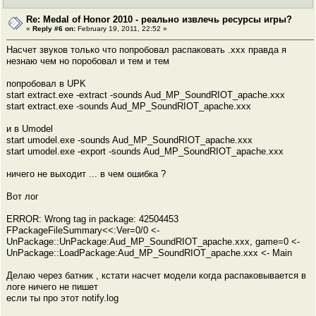
Re: Medal of Honor 2010 - реально извлечь ресурсы игры?
«
Reply #6 on:
February 19, 2011, 22:52 »
Насчет звуков только что попробовал распаковать .xxx правда я
незнаю чем но поробовал и тем и тем
попробовал в UPK
start extract.exe -extract -sounds Aud_MP_SoundRIOT_apache.xxx
start extract.exe -sounds Aud_MP_SoundRIOT_apache.xxx
и в Umodel
start umodel.exe -sounds Aud_MP_SoundRIOT_apache.xxx
start umodel.exe -export -sounds Aud_MP_SoundRIOT_apache.xxx
ничего не выходит ... в чем ошибка ?
Вот лог
ERROR: Wrong tag in package: 42504453
FPackageFileSummary<<:Ver=0/0 <-
UnPackage::UnPackage:Aud_MP_SoundRIOT_apache.xxx, game=0 <-
UnPackage::LoadPackage:Aud_MP_SoundRIOT_apache.xxx <- Main
Делаю через батник , кстати насчет модели когда распаковывается в
логе ничего не пишет
если ты про этот notify.log