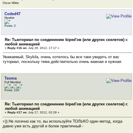
Oscar Wilde
Coded47
Newbie
Posts: 2
Re: Тьюториал по соединению biped'ов (или других скелетов) с
любой анимацией
«
Reply #16 on:
July 26, 2012, 17:17 »
Уважаемый, Skykila, очень хотелось бы все таки увидеть от вас
туториал, поскольку тема действительно очень важная и нужная.
Teoma
Full Member
Posts: 220
Re: Тьюториал по соединению biped'ов (или других скелетов) с
любой анимацией
«
Reply #17 on:
July 27, 2012, 02:28 »
=)) Не логично как то, вы используйте ТОЛЬКО один метод, когда
давно уже есть другой и более практичный -