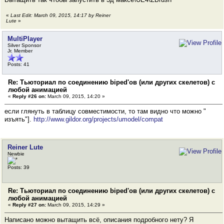
«
Last Edit: March 09, 2015, 14:17 by Reiner
Lute
»
MultiPlayer
Silver Sponsor
Jr. Member
Posts: 41
Re: Тьюториал по соединению biped'ов (или других скелетов) с
любой анимацией
«
Reply #26 on:
March 09, 2015, 14:20 »
если глянуть в таблицу совместимости, то там видно что можно "
изъять"].
http://www.gildor.org/projects/umodel/compat
Reiner Lute
Newbie
Posts: 39
Re: Тьюториал по соединению biped'ов (или других скелетов) с
любой анимацией
«
Reply #27 on:
March 09, 2015, 14:29 »
Написано можно вытащить всё, описания подробного нету? Я