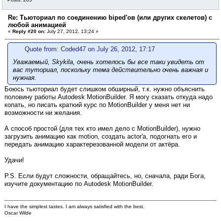
Re: Тьюториал по соединению biped'ов (или других скелетов) с
любой анимацией
«
Reply #20 on:
July 27, 2012, 13:24 »
Quote from: Coded47 on July 26, 2012, 17:17
Уважаемый, Skykila, очень хотелось бы все таки увидеть от
вас туториал, поскольку тема действительно очень важная и
нужная.
Боюсь тьюториал будет слишком обширный, т.к. нужно объяснить
половину работы Autodesk MotionBuilder. Я могу сказать откуда надо
копать, но писать краткий курс по MotionBuilder у меня нет ни
возможности ни желания.
А способ простой (для тех кто имел дело с MotionBuilder), нужно
загрузить анимацию как motion, создать actor'а, подогнать его и
передать анимацию характерезованной модели от актёра.
Удачи!
P.S. Если будут сложности, обращайтесь, но, сначала, ради Бога,
изучите документацию по Autodesk MotionBuilder.
I have the simplest tastes. I am always satisfied with the best.
Oscar Wilde