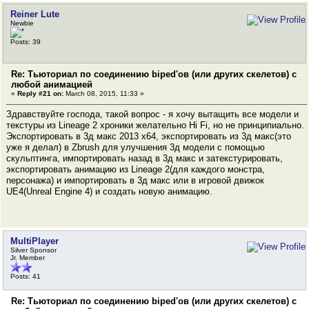
Reiner Lute
Newbie
Posts: 39
Re: Тьюториал по соединению biped'ов (или других скелетов) с
любой анимацией
«
Reply #21 on:
March 08, 2015, 11:33 »
Здравствуйте господа, такой вопрос - я хочу вытащить все модели и
текстуры из Lineage 2 хроники желательно Hi Fi, но не принципиально.
Экспортировать в 3д макс 2013 х64, экспортировать из 3д макс(это
уже я делал) в Zbrush для улучшения 3д модели с помощью
скульптинга, импортировать назад в 3д макс и затекстурировать,
экспортировать анимацию из Lineage 2(для каждого монстра,
персонажа) и импортировать в 3д макс или в игровой движок
UE4(Unreal Engine 4) и создать новую анимацию.
MultiPlayer
Silver Sponsor
Jr. Member
Posts: 41
Re: Тьюториал по соединению biped'ов (или других скелетов) с