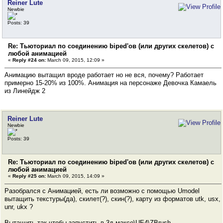
Reiner Lute
Newbie
Posts: 39
Re: Тьюториал по соединению biped'ов (или других скелетов) с
любой анимацией
«
Reply #24 on:
March 09, 2015, 12:09 »
Анимацию вытащил вроде работает но не вся, почему? Работает
примерно 15-20% из 100%. Анимация на персонаже Девочка Камаель
из Линейдж 2
Reiner Lute
Newbie
Posts: 39
Re: Тьюториал по соединению biped'ов (или других скелетов) с
любой анимацией
«
Reply #25 on:
March 09, 2015, 14:09 »
Разобрался с Анимацией, есть ли возможно с помощью Umodel
вытащить текстуры(да), скилет(?), скин(?), карту из форматов utk, usx,
unr, ukx ?
Вытащить так чтобы запустить в 3д максе\UE4\ZBrush