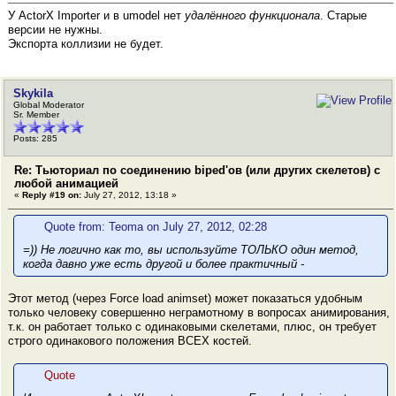
У ActorX Importer и в umodel нет
удалённого функционала
. Старые
версии не нужны.
Экспорта коллизии не будет.
Skykila
Global Moderator
Sr. Member
Posts: 285
Re: Тьюториал по соединению biped'ов (или других скелетов) с
любой анимацией
«
Reply #19 on:
July 27, 2012, 13:18 »
Quote from: Teoma on July 27, 2012, 02:28
=)) Не логично как то, вы используйте ТОЛЬКО один метод,
когда давно уже есть другой и более практичный -
Этот метод (через Force load animset) может показаться удобным
только человеку совершенно неграмотному в вопросах анимирования,
т.к. он работает только с одинаковыми скелетами, плюс, он требует
строго одинакового положения ВСЕХ костей.
Quote