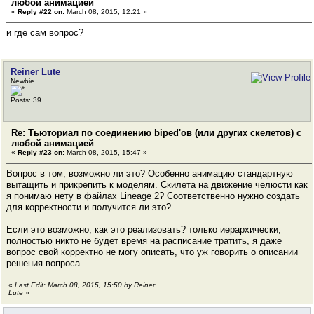
любой анимацией
«
Reply #22 on:
March 08, 2015, 12:21 »
и где сам вопрос?
Reiner Lute
Newbie
Posts: 39
Re: Тьюториал по соединению biped'ов (или других скелетов) с
любой анимацией
«
Reply #23 on:
March 08, 2015, 15:47 »
Вопрос в том, возможно ли это? Особенно анимацию стандартную
вытащить и прикрепить к моделям. Скилета на движение челюсти как
я понимаю нету в файлах Lineage 2? Соответственно нужно создать
для корректности и получится ли это?
Если это возможно, как это реализовать? только иерархически,
полностью никто не будет время на расписание тратить, я даже
вопрос свой корректно не могу описать, что уж говорить о описании
решения вопроса....
«
Last Edit: March 08, 2015, 15:50 by Reiner
Lute
»