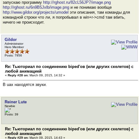
запускаю программу
http://rghost.ru/82cL56JP7/image.png
http://rghost.ru/6n9B5Jxlb/image.png
и не понимаю вообще
http://www.gildor.org/projects/umodel
эти описания, там команды для
командной строки что ли, я попробывал в win+r->cmd там вбить,
ничего не происходит.
Gildor
Administrator
Hero Member
Posts: 7956
Re: Тьюториал по соединению biped'ов (или других скелетов) с
любой анимацией
«
Reply #28 on:
March 09, 2015, 14:32 »
В uax находятся звуки.
Reiner Lute
Newbie
Posts: 39
Re: Тьюториал по соединению biped'ов (или других скелетов) с
любой анимацией
«
Reply #29 on:
March 09, 2015, 14:43 »