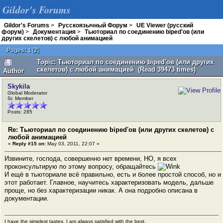
Gildor's Forums
Gildor's Forums
>
Русскоязычный Форум
>
UE Viewer (русский
форум)
>
Документация
>
Тьюториал по соединению biped'ов (или
других скелетов) с любой анимацией
Pages:
[
2
]
1
Topic: Тьюториал по соединению biped'ов (или других
скелетов) с любой анимацией (Read 39473 times)
Author
Skykila
Global Moderator
Sr. Member
Posts: 285
Re: Тьюториал по соединению biped'ов (или других скелетов) с
любой анимацией
«
Reply #15 on:
May 03, 2011, 22:07 »
Извините, господа, совершенно нет времени, НО, я всех
проконсультирую по этому вопросу, обращайтесь
И ещё в тьюториале всё правильно, есть и более простой способ, но и
этот работает. Главное, научитесь характеризовать модель, дальше
проще, но без характеризации никак. А она подробно описана в
документации.
I have the simplest tastes. I am always satisfied with the best.