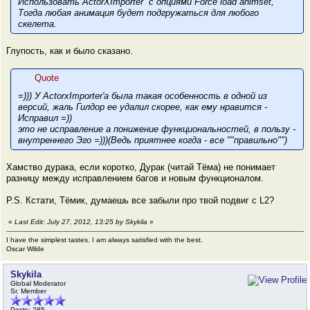
Использовать ActorXImporter с опциями Force load animset,
Тогда любая анимация будет подгружаться для любого
скелета.
Глупость, как и было сказано.
Quote
=))) У ActorxImporter'a была такая особенность в одной из
версий, жаль Гилдор ее удалил скорее, как ему нравится -
Исправил =))
это не исправление а понижение функциональностей, в пользу -
внутреннего Эго =)))(Ведь приятнее когда - все ""правильно"")
Хамство дурака, если коротко, Дурак (читай Тёма) не понимает
разницу между исправлением багов и новым функционалом.
P.S. Кстати, Тёмик, думаешь все забыли про твой подвиг с L2?
«
Last Edit: July 27, 2012, 13:25 by Skykila
»
I have the simplest tastes. I am always satisfied with the best.
Oscar Wilde
Skykila
Global Moderator
Sr. Member
Posts: 285