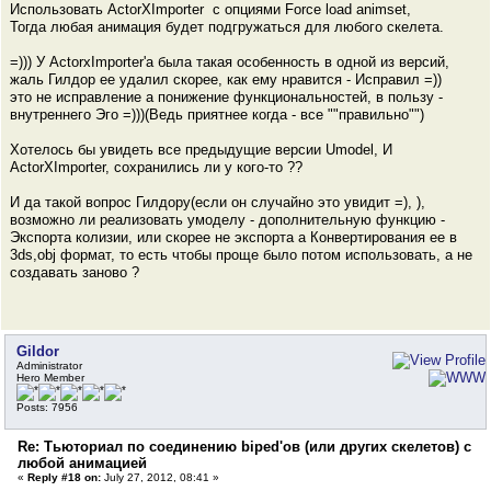
Использовать ActorXImporter с опциями Force load animset,
Тогда любая анимация будет подгружаться для любого скелета.
=))) У ActorxImporter'a была такая особенность в одной из версий,
жаль Гилдор ее удалил скорее, как ему нравится - Исправил =))
это не исправление а понижение функциональностей, в пользу -
внутреннего Эго =)))(Ведь приятнее когда - все ""правильно"")
Хотелось бы увидеть все предыдущие версии Umodel, И
ActorXImporter, сохранились ли у кого-то ??
И да такой вопрос Гилдору(если он случайно это увидит =), ),
возможно ли реализовать умоделу - дополнительную функцию -
Экспорта колизии, или скорее не экспорта а Конвертирования ее в
3ds,obj формат, то есть чтобы проще было потом использовать, а не
создавать заново ?
Gildor
Administrator
Hero Member
Posts: 7956
Re: Тьюториал по соединению biped'ов (или других скелетов) с
любой анимацией
«
Reply #18 on:
July 27, 2012, 08:41 »