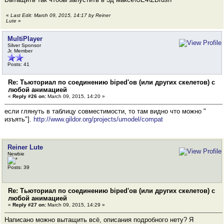
«
Last Edit: March 09, 2015, 14:17 by Reiner
Lute
»
MultiPlayer
Silver Sponsor
Jr. Member
Posts: 41
Re: Тьюториал по соединению biped'ов (или других скелетов) с
любой анимацией
«
Reply #26 on:
March 09, 2015, 14:20 »
если глянуть в таблицу совместимости, то там видно что можно "
изъять"].
http://www.gildor.org/projects/umodel/compat
Reiner Lute
Newbie
Posts: 39
Re: Тьюториал по соединению biped'ов (или других скелетов) с
любой анимацией
«
Reply #27 on:
March 09, 2015, 14:29 »
Написано можно вытащить всё, описания подробного нету? Я