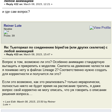
любой анимацией
«
Reply #22 on:
March 08, 2015, 12:21 »
и где сам вопрос?
Reiner Lute
Newbie
Posts: 39
Re: Тьюториал по соединению biped'ов (или других скелетов) с
любой анимацией
«
Reply #23 on:
March 08, 2015, 15:47 »
Вопрос в том, возможно ли это? Особенно анимацию стандартную
вытащить и прикрепить к моделям. Скилета на движение челюсти как
я понимаю нету в файлах Lineage 2? Соответственно нужно создать
для корректности и получится ли это?
Если это возможно, как это реализовать? только иерархически,
полностью никто не будет время на расписание тратить, я даже
вопрос свой корректно не могу описать, что уж говорить о описании
решения вопроса....
«
Last Edit: March 08, 2015, 15:50 by Reiner
Lute
»