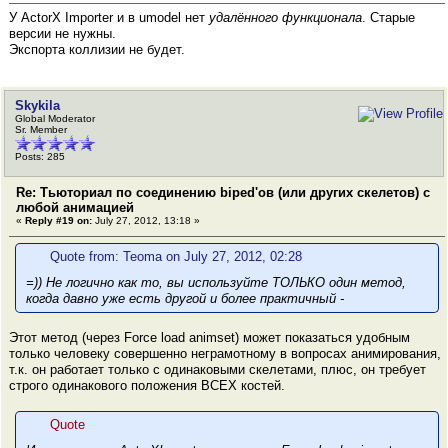
У ActorX Importer и в umodel нет
удалённого функционала
. Старые
версии не нужны.
Экспорта коллизии не будет.
Skykila
Global Moderator
Sr. Member
Posts: 285
Re: Тьюториал по соединению biped'ов (или других скелетов) с
любой анимацией
«
Reply #19 on:
July 27, 2012, 13:18 »
Quote from: Teoma on July 27, 2012, 02:28
=)) Не логично как то, вы используйте ТОЛЬКО один метод,
когда давно уже есть другой и более практичный -
Этот метод (через Force load animset) может показаться удобным
только человеку совершенно неграмотному в вопросах анимирования,
т.к. он работает только с одинаковыми скелетами, плюс, он требует
строго одинакового положения ВСЕХ костей.
Quote