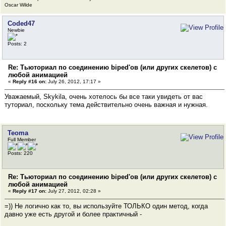
Oscar Wilde
Coded47
Newbie
Posts: 2
Re: Тьюториал по соединению biped'ов (или других скелетов) с
любой анимацией
«
Reply #16 on:
July 26, 2012, 17:17 »
Уважаемый, Skykila, очень хотелось бы все таки увидеть от вас
туториал, поскольку тема действительно очень важная и нужная.
Teoma
Full Member
Posts: 220
Re: Тьюториал по соединению biped'ов (или других скелетов) с
любой анимацией
«
Reply #17 on:
July 27, 2012, 02:28 »
=)) Не логично как то, вы используйте ТОЛЬКО один метод, когда
давно уже есть другой и более практичный -