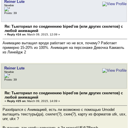
Reiner Lute
Newbie
Posts: 39
Re: Тьюториал по соединению biped'ов (или других скелетов) с
любой анимацией
«
Reply #24 on:
March 09, 2015, 12:09 »
Анимацию вытащил вроде работает но не вся, почему? Работает
примерно 15-20% из 100%. Анимация на персонаже Девочка Камаель
из Линейдж 2
Reiner Lute
Newbie
Posts: 39
Re: Тьюториал по соединению biped'ов (или других скелетов) с
любой анимацией
«
Reply #25 on:
March 09, 2015, 14:09 »
Разобрался с Анимацией, есть ли возможно с помощью Umodel
вытащить текстуры(да), скилет(?), скин(?), карту из форматов utk, usx,
unr, ukx ?
Вытащить так чтобы запустить в 3д максе\UE4\ZBrush