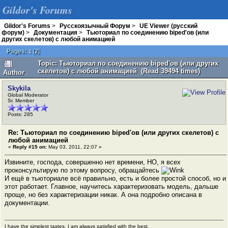
Gildor's Forums
Gildor's Forums
>
Русскоязычный Форум
>
UE Viewer (русский
форум)
>
Документация
>
Тьюториал по соединению biped'ов (или
других скелетов) с любой анимацией
Pages:
[
2
]
1
Topic: Тьюториал по соединению biped'ов (или других
скелетов) с любой анимацией (Read 39494 times)
Author
Skykila
Global Moderator
Sr. Member
Posts: 285
Re: Тьюториал по соединению biped'ов (или других скелетов) с
любой анимацией
«
Reply #15 on:
May 03, 2011, 22:07 »
Извините, господа, совершенно нет времени, НО, я всех
проконсультирую по этому вопросу, обращайтесь
И ещё в тьюториале всё правильно, есть и более простой способ, но и
этот работает. Главное, научитесь характеризовать модель, дальше
проще, но без характеризации никак. А она подробно описана в
документации.
I have the simplest tastes. I am always satisfied with the best.