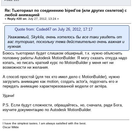
Re: Тьюториал по соединению biped'ов (или других скелетов) с
любой анимацией
«
Reply #20 on:
July 27, 2012, 13:24 »
Quote from: Coded47 on July 26, 2012, 17:17
Уважаемый, Skykila, очень хотелось бы все таки увидеть от
вас туториал, поскольку тема действительно очень важная и
нужная.
Боюсь тьюториал будет слишком обширный, т.к. нужно объяснить
половину работы Autodesk MotionBuilder. Я могу сказать откуда надо
копать, но писать краткий курс по MotionBuilder у меня нет ни
возможности ни желания.
А способ простой (для тех кто имел дело с MotionBuilder), нужно
загрузить анимацию как motion, создать actor'а, подогнать его и
передать анимацию характерезованной модели от актёра.
Удачи!
P.S. Если будут сложности, обращайтесь, но, сначала, ради Бога,
изучите документацию по Autodesk MotionBuilder.
I have the simplest tastes. I am always satisfied with the best.
Oscar Wilde