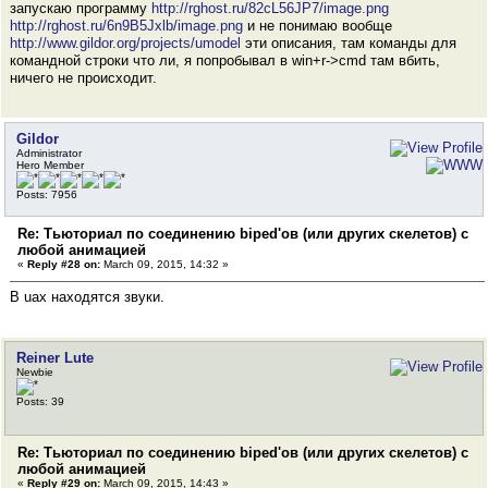
запускаю программу
http://rghost.ru/82cL56JP7/image.png
http://rghost.ru/6n9B5Jxlb/image.png
и не понимаю вообще
http://www.gildor.org/projects/umodel
эти описания, там команды для
командной строки что ли, я попробывал в win+r->cmd там вбить,
ничего не происходит.
Gildor
Administrator
Hero Member
Posts: 7956
Re: Тьюториал по соединению biped'ов (или других скелетов) с
любой анимацией
«
Reply #28 on:
March 09, 2015, 14:32 »
В uax находятся звуки.
Reiner Lute
Newbie
Posts: 39
Re: Тьюториал по соединению biped'ов (или других скелетов) с
любой анимацией
«
Reply #29 on:
March 09, 2015, 14:43 »