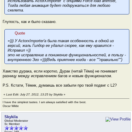
Использовать ActorXImporter с опциями Force load animset,
Тогда любая анимация будет подгружаться для любого
скелета.
Глупость, как и было сказано.
Quote
=))) У ActorxImporter'a была такая особенность в одной из
версий, жаль Гилдор ее удалил скорее, как ему нравится -
Исправил =))
это не исправление а понижение функциональностей, в пользу -
внутреннего Эго =)))(Ведь приятнее когда - все ""правильно"")
Хамство дурака, если коротко, Дурак (читай Тёма) не понимает
разницу между исправлением багов и новым функционалом.
P.S. Кстати, Тёмик, думаешь все забыли про твой подвиг с L2?
«
Last Edit: July 27, 2012, 13:25 by Skykila
»
I have the simplest tastes. I am always satisfied with the best.
Oscar Wilde
Skykila
Global Moderator
Sr. Member
Posts: 285