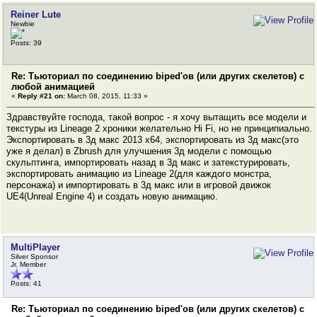
Reiner Lute
Newbie
Posts: 39
Re: Тьюториал по соединению biped'ов (или других скелетов) с
любой анимацией
«
Reply #21 on:
March 08, 2015, 11:33 »
Здравствуйте господа, такой вопрос - я хочу вытащить все модели и
текстуры из Lineage 2 хроники желательно Hi Fi, но не принципиально.
Экспортировать в 3д макс 2013 х64, экспортировать из 3д макс(это
уже я делал) в Zbrush для улучшения 3д модели с помощью
скульптинга, импортировать назад в 3д макс и затекстурировать,
экспортировать анимацию из Lineage 2(для каждого монстра,
персонажа) и импортировать в 3д макс или в игровой движок
UE4(Unreal Engine 4) и создать новую анимацию.
MultiPlayer
Silver Sponsor
Jr. Member
Posts: 41
Re: Тьюториал по соединению biped'ов (или других скелетов) с