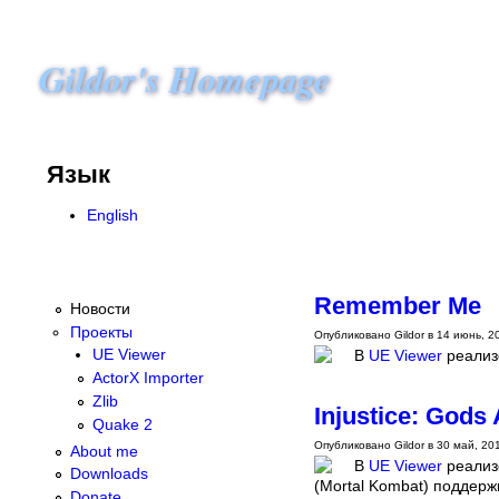
Gildor's Homepage
Язык
English
Remember Me
Новости
Проекты
Опубликовано Gildor в 14 июнь, 20
В
UE Viewer
реализ
UE Viewer
ActorX Importer
Zlib
Injustice: God
Quake 2
Опубликовано Gildor в 30 май, 201
About me
В
UE Viewer
реализо
Downloads
(Mortal Kombat) поддерж
Donate