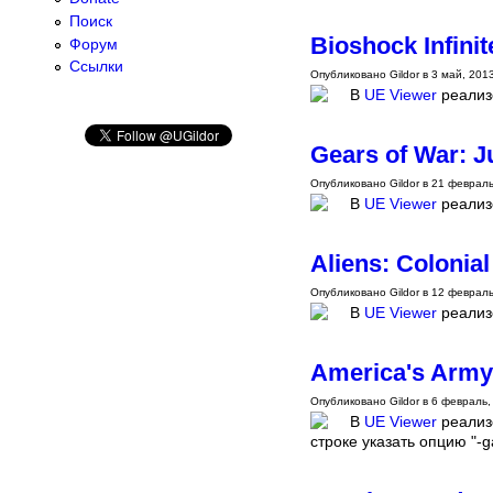
Поиск
Bioshock Infinit
Форум
Ссылки
Опубликовано Gildor в 3 май, 2013
В
UE Viewer
реализо
Gears of War: 
Опубликовано Gildor в 21 февраль,
В
UE Viewer
реализ
Aliens: Colonia
Опубликовано Gildor в 12 февраль,
В
UE Viewer
реализо
America's Army
Опубликовано Gildor в 6 февраль, 
В
UE Viewer
реализо
строке указать опцию "-