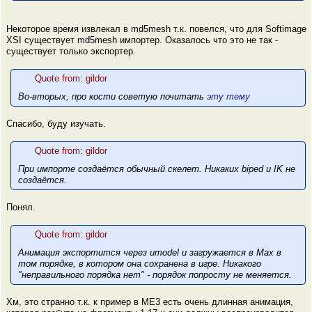
Некоторое время извлекал в md5mesh т.к. повелся, что для Softimage
XSI существует md5mesh импортер. Оказалось что это не так -
существует только экспортер.
Quote from: gildor
Во-вторых, про кости советую почитать
эту тему
Спасибо, буду изучать.
Quote from: gildor
При импорте создаётся
обычный скелет
. Никаких biped и IK не
создаётся.
Понял.
Quote from: gildor
Анимация экспортится через umodel и загружается в Max
в
том порядке, в котором она сохранена в игре
. Никакого
"неправильного порядка нет" - порядок попросту не меняется.
Хм, это странно т.к. к пример в ME3 есть очень длинная анимация,