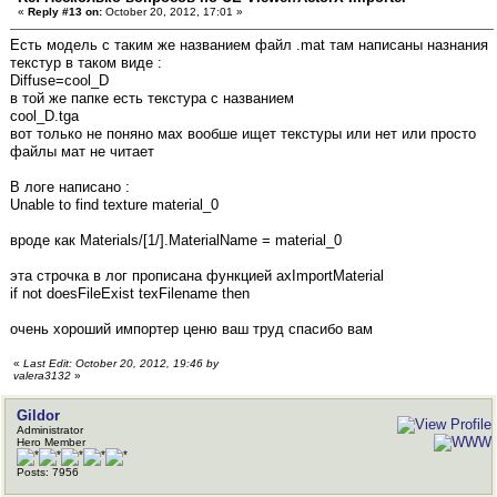
«
Reply #13 on:
October 20, 2012, 17:01 »
Есть модель с таким же названием файл .mat там написаны назнания
текстур в таком виде :
Diffuse=cool_D
в той же папке есть текстура с названием
cool_D.tga
вот только не поняно мах вообше ищет текстуры или нет или просто
файлы мат не читает
В логе написано :
Unable to find texture material_0
вроде как Materials/[1/].MaterialName = material_0
эта строчка в лог прописана функцией axImportMaterial
if not doesFileExist texFilename then
очень хороший импортер ценю ваш труд спасибо вам
«
Last Edit: October 20, 2012, 19:46 by
valera3132
»
Gildor
Administrator
Hero Member
Posts: 7956