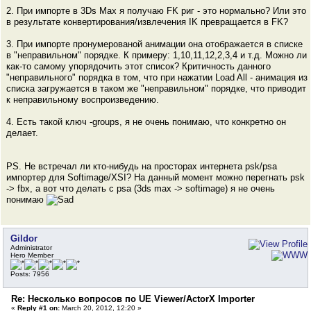
2. При импорте в 3Ds Max я получаю FK риг - это нормально? Или это
в результате конвертирования/извлечения IK превращается в FK?
3. При импорте пронумерованой анимации она отображается в списке
в "неправильном" порядке. К примеру: 1,10,11,12,2,3,4 и т.д. Можно ли
как-то самому упорядочить этот список? Критичность данного
"неправильного" порядка в том, что при нажатии Load All - анимация из
списка загружается в таком же "неправильном" порядке, что приводит
к неправильному воспроизведению.
4. Есть такой ключ -groups, я не очень понимаю, что конкретно он
делает.
PS. Не встречал ли кто-нибудь на просторах интернета psk/psa
импортер для Softimage/XSI? На данный момент можно перегнать psk
-> fbx, а вот что делать с psa (3ds max -> softimage) я не очень
понимаю
Gildor
Administrator
Hero Member
Posts: 7956
Re: Несколько вопросов по UE Viewer/ActorX Importer
«
Reply #1 on:
March 20, 2012, 12:20 »