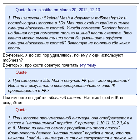
Quote from: plastika on March 20, 2012, 12:10
1. При извлечении Skeletal Mesh в форматы md5mesh/pskx и
последующем импорте в 3Ds Max происходит крайне сильное
смещение/искажение костей. Иногда помогает Reorient bones,
но данная опция помогает только нижней части скелета. Это
как-то можно вылечить или хотя бы уменьшить эффект
смещение/искажение костей? Зачастую не понятно где какая
кость.
Во-первых, я до сих пор удивляюсь, почему люди используют
md5mesh?
Во-вторых, про кости советую почитать
эту тему
Quote
2. При импорте в 3Ds Max я получаю FK риг - это нормально?
Или это в результате конвертирования/извлечения IK
превращается в FK?
При импорте создаётся
обычный скелет
. Никаких biped и IK не
создаётся.
Quote
3. При импорте пронумерованой анимации она отображается в
списке в "неправильном" порядке. К примеру: 1,10,11,12,2,3,4 и
т.д. Можно ли как-то самому упорядочить этот список?
Критичность данного "неправильного" порядка в том, что при
нажатии Load All - анимация из списка загружается в таком же