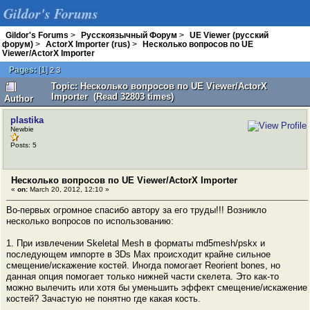
Gildor's Forums
Gildor's Forums
>
Русскоязычный Форум
>
UE Viewer (русский
форум)
>
ActorX Importer (rus)
>
Несколько вопросов по UE
Viewer/ActorX Importer
Pages:
[
1
]
2
3
Topic: Несколько вопросов по UE Viewer/ActorX
Importer (Read 32803 times)
Author
plastika
Newbie
Posts: 5
Несколько вопросов по UE Viewer/ActorX Importer
«
on:
March 20, 2012, 12:10 »
Во-первых огромное спасибо автору за его труды!!! Возникло
несколько вопросов по использованию:
1. При извлечении Skeletal Mesh в форматы md5mesh/pskx и
последующем импорте в 3Ds Max происходит крайне сильное
смещение/искажение костей. Иногда помогает Reorient bones, но
данная опция помогает только нижней части скелета. Это как-то
можно вылечить или хотя бы уменьшить эффект смещение/искажение
костей? Зачастую не понятно где какая кость.