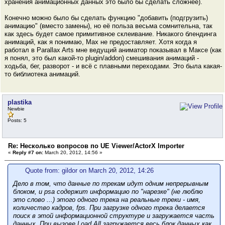
хранения анимационных данных это было бы сделать сложнее).
Конечно можно было бы сделать функцию "добавить (подгрузить)
анимацию" (вместо замены), но её польза весьма сомнительна, так
как здесь будет самое примитивное склеивание. Никакого блендинга
анимаций, как я понимаю, Max не предоставляет. Хотя когда я
работал в Parallax Arts мне ведущий аниматор показывал в Максе (как
я понял, это был какой-то plugin/addon) смешивания анимаций -
ходьба, бег, разворот - и всё с плавными переходами. Это была какая-
то библиотека анимаций.
plastika
Newbie
Posts: 5
Re: Несколько вопросов по UE Viewer/ActorX Importer
«
Reply #7 on:
March 20, 2012, 14:56 »
Quote from: gildor on March 20, 2012, 14:26
Дело в том, что данные по трекам идут
одним непрерывным
блоком
, и psa содержит информацию по "нарезке" (не люблю
это слово ...) этого одного трека на реальные треки - имя,
количество кадров, fps. При загрузке
одного
трека делается
поиск в этой информационной структуре и загружается
часть
данных. При вызове Load All загружается весь блок данных как