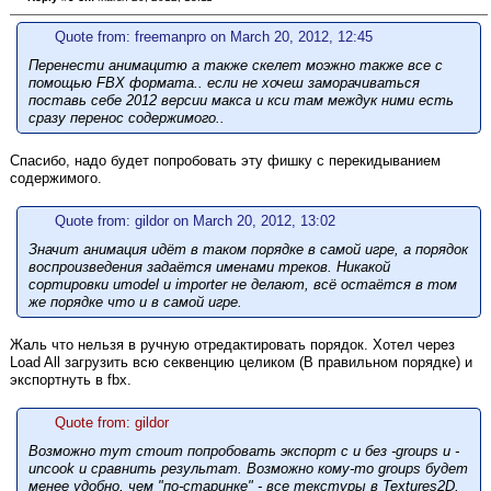
Quote from: freemanpro on March 20, 2012, 12:45
Перенести анимацитю а также скелет моэжно также все с
помощью FBX формата.. если не хочеш заморачиваться
поставь себе 2012 версии макса и кси там междук ними есть
сразу перенос содержимого..
Спасибо, надо будет попробовать эту фишку с перекидыванием
содержимого.
Quote from: gildor on March 20, 2012, 13:02
Значит анимация идёт в таком порядке в самой игре, а порядок
воспроизведения задаётся именами треков. Никакой
сортировки umodel и importer не делают, всё остаётся в том
же порядке что и в самой игре.
Жаль что нельзя в ручную отредактировать порядок. Хотел через
Load All загрузить всю секвенцию целиком (В правильном порядке) и
экспортнуть в fbx.
Quote from: gildor
Возможно тут стоит попробовать экспорт с и без -groups и -
uncook и сравнить результат. Возможно кому-то groups будет
менее удобно, чем "по-старинке" - все текстуры в Textures2D,