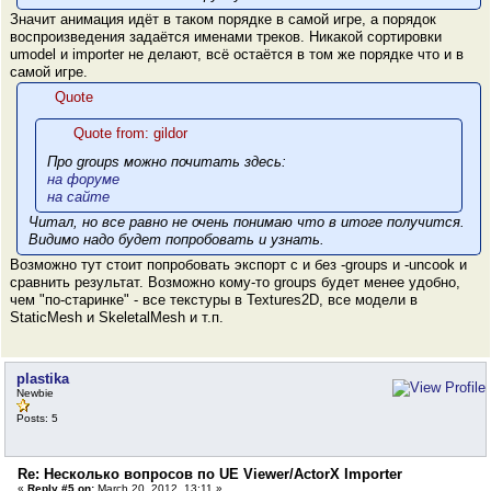
Значит анимация идёт в таком порядке в самой игре, а порядок
воспроизведения задаётся именами треков. Никакой сортировки
umodel и importer не делают, всё остаётся в том же порядке что и в
самой игре.
Quote
Quote from: gildor
Про groups можно почитать здесь:
на форуме
на сайте
Читал, но все равно не очень понимаю что в итоге получится.
Видимо надо будет попробовать и узнать.
Возможно тут стоит попробовать экспорт с и без -groups и -uncook и
сравнить результат. Возможно кому-то groups будет менее удобно,
чем "по-старинке" - все текстуры в Textures2D, все модели в
StaticMesh и SkeletalMesh и т.п.
plastika
Newbie
Posts: 5
Re: Несколько вопросов по UE Viewer/ActorX Importer
«
Reply #5 on:
March 20, 2012, 13:11 »