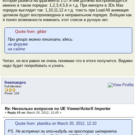
которая разбита на фрагменты 1-17 и они должны воспроизводится
именно в таком порядке: 1,2,3,4,5,6 и т.д. При импорте в 3Ds Max
порядок выглядит так: 1,10,11,12 и т.д. тоесть при Load All анимация
целиком будет воспроизведена в неправильном порядке. Вобщем как
я понял возможности изменить этот список в ручную нет.
Quote from: gildor
Про groups можно почитать здесь:
на форуме
на сайте
Читал, но все равно не очень понимаю что в итоге получится. Видимо
надо будет попробовать и узнать.
freemanpro
Full Member
Posts: 118
Re: Несколько вопросов по UE Viewer/ActorX Importer
«
Reply #3 on:
March 20, 2012, 12:45 »
Quote from: plastika on March 20, 2012, 12:10
PS. Не встречал ли кто-нибудь на просторах интернета