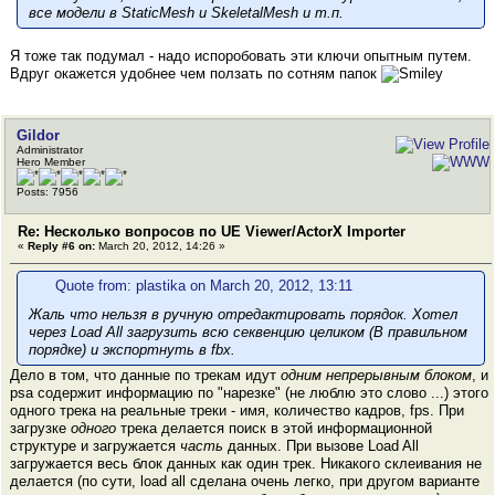
все модели в StaticMesh и SkeletalMesh и т.п.
Я тоже так подумал - надо испоробовать эти ключи опытным путем.
Вдруг окажется удобнее чем ползать по сотням папок
Gildor
Administrator
Hero Member
Posts: 7956
Re: Несколько вопросов по UE Viewer/ActorX Importer
«
Reply #6 on:
March 20, 2012, 14:26 »
Quote from: plastika on March 20, 2012, 13:11
Жаль что нельзя в ручную отредактировать порядок. Хотел
через Load All загрузить всю секвенцию целиком (В правильном
порядке) и экспортнуть в fbx.
Дело в том, что данные по трекам идут
одним непрерывным блоком
, и
psa содержит информацию по "нарезке" (не люблю это слово ...) этого
одного трека на реальные треки - имя, количество кадров, fps. При
загрузке
одного
трека делается поиск в этой информационной
структуре и загружается
часть
данных. При вызове Load All
загружается весь блок данных как один трек. Никакого склеивания не
делается (по сути, load all сделана очень легко, при другом варианте