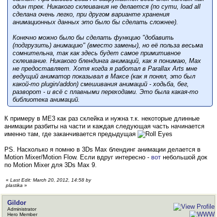
один трек. Никакого склеивания не делается (по сути, load all
сделана очень легко, при другом варианте хранения
анимационных данных это было бы сделать сложнее).
Конечно можно было бы сделать функцию "добавить
(подгрузить) анимацию" (вместо замены), но её польза весьма
сомнительна, так как здесь будет самое примитивное
склеивание. Никакого блендинга анимаций, как я понимаю, Max
не предоставляет. Хотя когда я работал в Parallax Arts мне
ведущий аниматор показывал в Максе (как я понял, это был
какой-то plugin/addon) смешивания анимаций - ходьба, бег,
разворот - и всё с плавными переходами. Это была какая-то
библиотека анимаций.
К примеру в ME3 как раз склейка и нужна т.к. некоторые длинные
анимации разбиты на части и каждая следующая часть начинается
именно там, где заканчивается предыдущая
PS. Насколько я помню в 3Ds Max блендинг анимации делается в
Motion Mixer/Motion Flow. Если вдруг интересно -
вот
небольшой док
по Motion Mixer для 3Ds Max 9.
«
Last Edit: March 20, 2012, 14:58 by
plastika
»
Gildor
Administrator
Hero Member