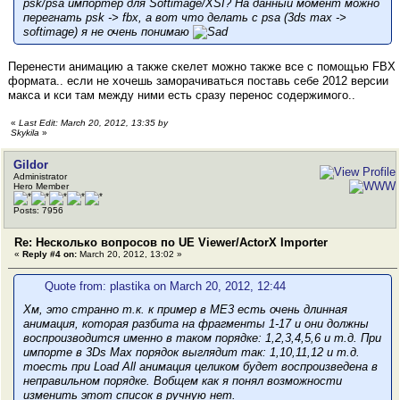
psk/psa импортер для Softimage/XSI? На данный момент можно
перегнать psk -> fbx, а вот что делать с psa (3ds max ->
softimage) я не очень понимаю
Перенести анимацию а также скелет можно также все с помощью FBX
формата.. если не хочешь заморачиваться поставь себе 2012 версии
макса и кси там между ними есть сразу перенос содержимого..
«
Last Edit: March 20, 2012, 13:35 by
Skykila
»
Gildor
Administrator
Hero Member
Posts: 7956
Re: Несколько вопросов по UE Viewer/ActorX Importer
«
Reply #4 on:
March 20, 2012, 13:02 »
Quote from: plastika on March 20, 2012, 12:44
Хм, это странно т.к. к пример в ME3 есть очень длинная
анимация, которая разбита на фрагменты 1-17 и они должны
воспроизводится именно в таком порядке: 1,2,3,4,5,6 и т.д. При
импорте в 3Ds Max порядок выглядит так: 1,10,11,12 и т.д.
тоесть при Load All анимация целиком будет воспроизведена в
неправильном порядке. Вобщем как я понял возможности
изменить этот список в ручную нет.