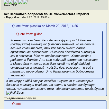
Posts: 7956
Re: Несколько вопросов по UE Viewer/ActorX Importer
«
Reply #8 on:
March 20, 2012, 15:08 »
Quote from: plastika on March 20, 2012, 14:56
Quote from: gildor
Конечно можно было бы сделать функцию "добавить
(подгрузить) анимацию" (вместо замены), но её польза
весьма сомнительна, так как здесь будет самое
примитивное склеивание. Никакого блендинга анимаций,
как я понимаю, Max не предоставляет. Хотя когда я
работал в Parallax Arts мне ведущий аниматор показывал
в Максе (как я понял, это был какой-то plugin/addon)
смешивания анимаций - ходьба, бег, разворот - и всё с
плавными переходами. Это была какая-то библиотека
анимаций.
К примеру в ME3 как раз склейка и нужна т.к. некоторые
длинные анимации разбиты на части и каждая следующая
часть начинается именно там, где заканчивается предыдущая
Это единичный случай
Quote