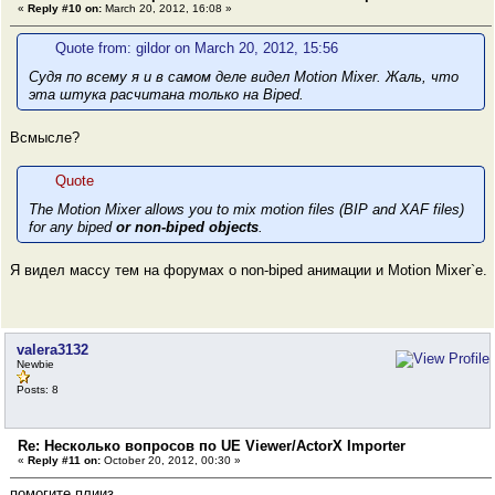
«
Reply #10 on:
March 20, 2012, 16:08 »
Quote from: gildor on March 20, 2012, 15:56
Судя по всему я и в самом деле видел Motion Mixer. Жаль, что
эта штука расчитана только на Biped.
Всмысле?
Quote
The Motion Mixer allows you to mix motion files (BIP and XAF files)
for any biped
or non-biped objects
.
Я видел массу тем на форумах о non-biped анимации и Motion Mixer`е.
valera3132
Newbie
Posts: 8
Re: Несколько вопросов по UE Viewer/ActorX Importer
«
Reply #11 on:
October 20, 2012, 00:30 »
помогите плииз