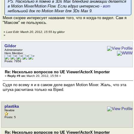
PS. Насколько я помню в 3Ds Max блендинг анимации делается
в Motion Mixer/Motion Flow. Если вдруг интересно -
вот
небольшой док по Motion Mixer для 3Ds Max 9.
Меня скорее интересует название того, что я когда-то видел. Сам я
"Максом" не пользуюсь.
«
Last Edit: March 20, 2012, 15:55 by gildor
»
Gildor
Administrator
Hero Member
Posts: 7956
Re: Несколько вопросов по UE Viewer/ActorX Importer
«
Reply #9 on:
March 20, 2012, 15:56 »
Судя по всему я и в самом деле видел Motion Mixer. Жаль, что эта
штука расчитана только на Biped.
plastika
Newbie
Posts: 5
Re: Несколько вопросов по UE Viewer/ActorX Importer