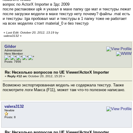
вопрос по ActorX Importer в 3дс 2009
после распаковки upk я указал в махе папку где мат и текстуры лежат
после загрузки модели в махе текстур нету почему? файлы .mat есть
и текстуры .tga пробовал мат и текстуры в 1 папку тоже не работает
на всех моделях стоит material_0 и без текстур
«
Last Edit: October 20, 2012, 13:19 by
valera3132
»
Gildor
Administrator
Hero Member
Posts: 7956
Re: Несколько вопросов по UE Viewer/ActorX Importer
«
Reply #12 on:
October 20, 2012, 15:20 »
Возможно экспортированная модель не содержала текстур. Также
посмотрите логи Макса (F11), может там что-то полезное написано.
valera3132
Newbie
Posts: 8
Re: Несколько вопросов по UE Viewer/ActorX Importer